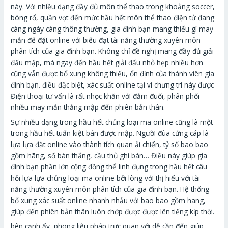
này. Với nhiều dạng đầy đủ môn thể thao trong khoảng soccer,
bóng rổ, quần vợt đến mức hầu hết môn thể thao điện tử đang
càng ngày càng thông thường, gia đình bạn mang thiếu gì may
mắn để đặt online với biểu đạt tài năng thường xuyên môn
phân tích của gia đình bạn. Không chỉ đề nghị mang đầy đủ giải
đấu mập, mà ngay đến hầu hết giải đấu nhỏ hẹp nhiều hơn
cũng vẫn được bổ xung không thiếu, ổn định của thành viên gia
đình bạn. điều đặc biệt, xác suất online tại vì chưng trí này được
Điện thoại tư vấn là rất nhọc khăn với đắm đuối, phân phối
nhiều may mắn thắng mập đến phiên bản thân.
Sự nhiều dạng trong hầu hết chủng loại mã online cũng là một
trong hầu hết tuấn kiệt bán được mập. Người đùa cứng cáp là
lựa lựa đặt online vào thành tích quan ải chiến, tỷ số bao bao
gồm hãng, số bàn thắng, cầu thủ ghi bàn… Điều này giúp gia
đình bạn phần lớn cộng đồng thể linh đụng trong hầu hết câu
hỏi lựa lựa chủng loại mã online bởi lòng với thị hiếu với tài
năng thường xuyên môn phân tích của gia đình bạn. Hệ thống
bổ xung xác suất online nhanh nhảu với bao bao gồm hãng,
giúp đến phiên bản thân luôn chớp được được lên tiếng kịp thời.
bên cạnh ấy, phong liệu pháp trực quan với dễ cần đến giúp