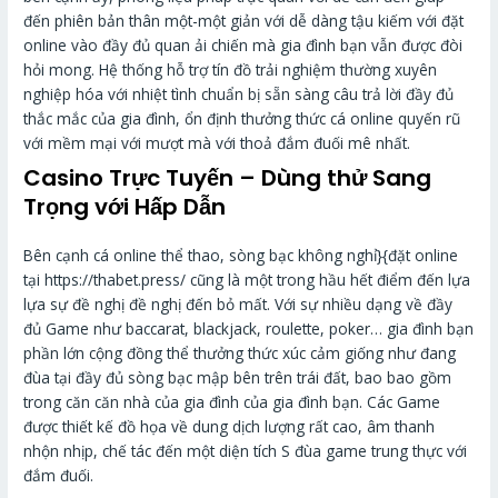
đến phiên bản thân một-một giản với dễ dàng tậu kiếm với đặt
online vào đầy đủ quan ải chiến mà gia đình bạn vẫn được đòi
hỏi mong. Hệ thống hỗ trợ tín đồ trải nghiệm thường xuyên
nghiệp hóa với nhiệt tình chuẩn bị sẵn sàng câu trả lời đầy đủ
thắc mắc của gia đình, ổn định thưởng thức cá online quyến rũ
với mềm mại với mượt mà với thoả đắm đuối mê nhất.
Casino Trực Tuyến – Dùng thử Sang
Trọng với Hấp Dẫn
Bên cạnh cá online thể thao, sòng bạc không nghỉ}{đặt online
tại https://thabet.press/ cũng là một trong hầu hết điểm đến lựa
lựa sự đề nghị đề nghị đến bỏ mất. Với sự nhiều dạng về đầy
đủ Game như baccarat, blackjack, roulette, poker… gia đình bạn
phần lớn cộng đồng thể thưởng thức xúc cảm giống như đang
đùa tại đầy đủ sòng bạc mập bên trên trái đất, bao bao gồm
trong căn căn nhà của gia đình của gia đình bạn. Các Game
được thiết kế đồ họa về dung dịch lượng rất cao, âm thanh
nhộn nhịp, chế tác đến một diện tích S đùa game trung thực với
đắm đuối.