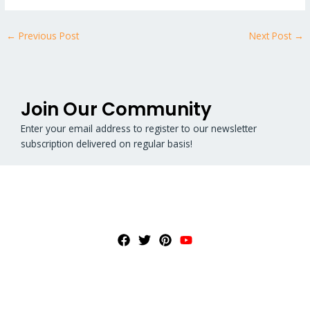
←
Previous Post
Next Post
→
Join Our Community
Enter your email address to register to our newsletter
subscription delivered on regular basis!