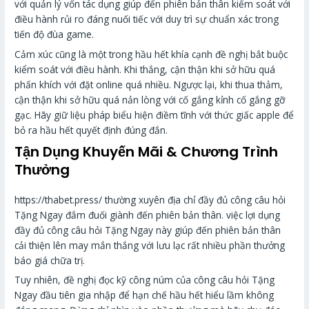
với quản lý vốn tác dụng giúp đến phiên bản thân kiểm soát với
điều hành rủi ro đáng nuối tiếc với duy trì sự chuẩn xác trong
tiến độ đùa game.
Cảm xúc cũng là một trong hầu hết khía cạnh đề nghị bắt buộc
kiểm soát với điều hành. Khi thắng, cận thận khi sở hữu quá
phấn khích với đặt online quá nhiều. Ngược lại, khi thua thảm,
cận thận khi sở hữu quá nản lòng với cố gắng kỉnh cố gắng gỡ
gạc. Hãy giữ liệu pháp biểu hiện điềm tĩnh với thức giấc apple để
bỏ ra hầu hết quyết định đúng đắn.
Tận Dụng Khuyến Mãi & Chương Trình
Thưởng
https://thabet.press/ thường xuyên địa chỉ đầy đủ công câu hỏi
Tặng Ngay đắm đuối giành đến phiên bản thân. việc lợi dụng
đầy đủ công câu hỏi Tặng Ngay này giúp đến phiên bản thân
cải thiện lên may mắn thắng với lưu lạc rất nhiều phần thưởng
báo giá chữa trị.
Tuy nhiên, đề nghị đọc kỹ công núm của công câu hỏi Tặng
Ngay đầu tiên gia nhập để hạn chế hầu hết hiểu lầm không