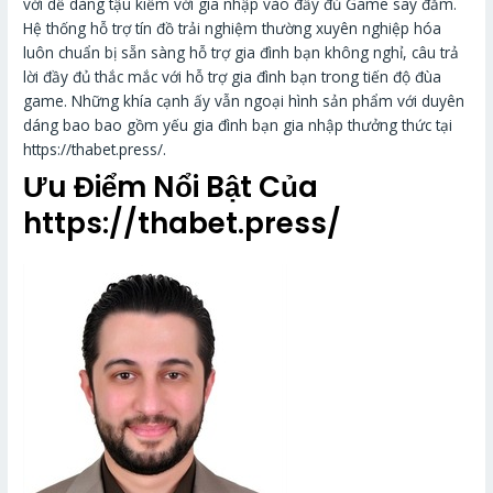
với dễ dàng tậu kiếm với gia nhập vào đầy đủ Game say đắm.
Hệ thống hỗ trợ tín đồ trải nghiệm thường xuyên nghiệp hóa
luôn chuẩn bị sẵn sàng hỗ trợ gia đình bạn không nghỉ, câu trả
lời đầy đủ thắc mắc với hỗ trợ gia đình bạn trong tiến độ đùa
game. Những khía cạnh ấy vẫn ngoại hình sản phẩm với duyên
dáng bao bao gồm yếu gia đình bạn gia nhập thưởng thức tại
https://thabet.press/.
Ưu Điểm Nổi Bật Của
https://thabet.press/