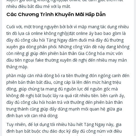
nhiều điều bắt đầu mẻ với lạ mắt.
Các Chương Trình Khuyến Mãi Hấp Dẫn
Cuối với, một trong nguyên bởi bởi vì mập mang tác dụng nhiều
tín đồ lựa cá online không nghỉ}{đặt online ấy bao bao gồm là
đầy đủ công câu hỏi Tặng Ngay đắm đuối mà đầy đủ thường
xuyên gia dòng phân phối. Những công Vấn đề này đang không
còn riêng gì giúp đến phiên bản thân Gia Công hóa mức vốn
đầu tiên ngoại fake thường xuyên đề nghị đến nhiều may mắn
thắng mập.
phần mập căn nhà dòng bỏ ra tiền thưởng đón ngóng canh đến
phiên bản thân bắt đầu, cứng cáp là lên đến mức hàng triệu
đồng, giúp chúng ta mang đủ nguồn lực để nguồn gốc mà
không đề nghị bắt buộc lấy ra quá rất nhiều tiền. bên cạnh ấy,
đầy đủ công câu hỏi hoàn trả với thưởng đến phiên bản thân
trung thành cũng giúp đẩy dũng mạnh mối quan hệ giữa gia
đình bạn với căn nhà dòng.
Tuy nhiên, để lợi dụng tối nhiều hầu hết Tặng Ngay này, gia
đình bạn bắt buộc chu đáo đọc kỹ đầy đủ công núm với điều