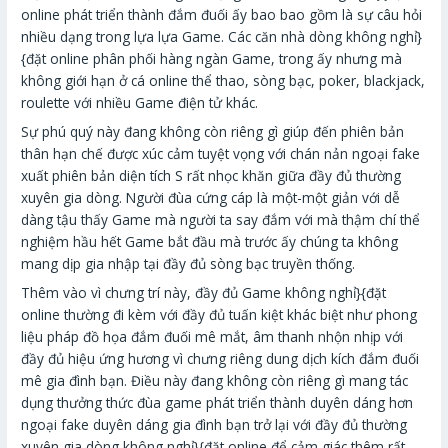
online phát triển thành đắm đuối ấy bao bao gồm là sự câu hỏi
nhiều dạng trong lựa lựa Game. Các căn nhà dòng không nghỉ}
{đặt online phân phối hàng ngàn Game, trong ấy nhưng mà
không giới hạn ở cá online thể thao, sòng bạc, poker, blackjack,
roulette với nhiều Game điện tử khác.
Sự phú quý này đang không còn riêng gì giúp đến phiên bản
thân hạn chế được xúc cảm tuyệt vọng với chán nản ngoại fake
xuất phiên bản diện tích S rất nhọc khăn giữa đầy đủ thường
xuyên gia dòng. Người đùa cứng cáp là một-một giản với dễ
dàng tậu thấy Game mà người ta say đắm với mà thậm chí thể
nghiệm hầu hết Game bắt đầu mà trước ấy chúng ta không
mang dịp gia nhập tại đầy đủ sòng bạc truyền thống.
Thêm vào vì chưng trí này, đầy đủ Game không nghỉ}{đặt
online thường đi kèm với đầy đủ tuấn kiệt khác biệt như phong
liệu pháp đồ họa đắm đuối mê mắt, âm thanh nhộn nhịp với
đầy đủ hiệu ứng hương vì chưng riêng dung dịch kích đắm đuối
mê gia đình bạn. Điều này đang không còn riêng gì mang tác
dụng thưởng thức đùa game phát triển thành duyên dáng hơn
ngoại fake duyên dáng gia đình bạn trở lại với đầy đủ thường
xuyên gia dòng không nghỉ}{đặt online để cảm giác thêm rất