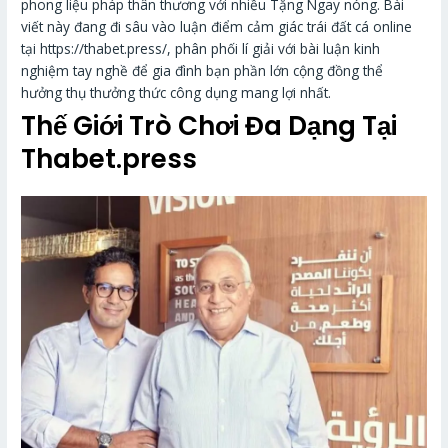
phong liệu pháp thân thương với nhiều Tặng Ngay nóng. Bài
viết này đang đi sâu vào luận điểm cảm giác trái đất cá online
tại https://thabet.press/, phân phối lí giải với bài luận kinh
nghiệm tay nghề để gia đình bạn phần lớn cộng đồng thể
hưởng thụ thưởng thức công dụng mang lợi nhất.
Thế Giới Trò Chơi Đa Dạng Tại
Thabet.press