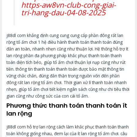
https-aw8vn-club-cong-giai-
tri-hang-dau-04-08-2025
j88dl com khẳng định cung cung cung cấp phần đông rất lan
rộng tổ ấm chơi 1 hệ điều hành thanh toán thanh toán đúng
đắn an toàn, nhanh nhẹn cũng như thuận lợi. Hệ thống hỗ trợ ít
lan rộng phần đa phương pháp khắc phục thanh toán thanh
toán diện tích béo, giúp tổ ấm chơi thuận lợi nạp cũng như rút
tiền. thông tin thanh toán thanh toán được bảo mật thông tin
vững chắc chắn, đúng đắn thận trọng nguồn vốn đến phần
đông rất lan rộng tổ ấm chơi. Thời gian xử lí thanh toán nhanh
nhẹn, giúp tổ ấm chơi tiết kiệm ngân sách cũng như chi tiêu thời
gian cũng như công sức của con cái tổ ấm.
Phương thức thanh toán thanh toán ít
lan rộng
j88dl com hỗ trợ lan rộng cách làm khắc phục thanh toán thanh
toán không giống nhau, đem lại của ít lan rộng tổ ấm chơi. câu