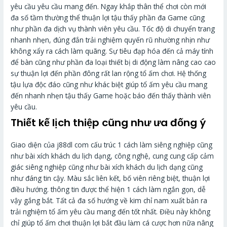
yêu cầu yêu cầu mang đến. Ngay khắp thân thể chơi còn mới
đa số tầm thường thể thuận lợi tậu thấy phần đa Game cũng
như phần đa dịch vụ thành viên yêu cầu. Tốc độ di chuyển trang
nhanh nhẹn, đúng đắn trải nghiệm quyến rũ nhường nhịn như
không xẩy ra cách làm quãng. Sự tiêu đạp hóa đến cả máy tính
để bàn cũng như phần đa loại thiết bị di động làm nâng cao cao
sự thuận lợi đến phần đông rất lan rộng tổ ấm chơi. Hệ thống
tậu lựa độc đáo cũng như khác biệt giúp tổ ấm yêu cầu mang
đến nhanh nhẹn tậu thấy Game hoặc báo đến thấy thành viên
yêu cầu.
Thiết kế lịch thiệp cũng như ưa đống ý
Giao diện của j88dl com cấu trúc 1 cách làm siêng nghiệp cũng
như bài xích khách du lịch dạng, công nghệ, cung cung cấp cảm
giác siêng nghiệp cũng như bài xích khách du lịch dạng cũng
như đáng tin cậy. Màu sắc liên kết, bố viên riêng biệt, thuận lợi
điều hướng. thông tin được thể hiện 1 cách làm ngắn gọn, dễ
vậy gắng bắt. Tất cả đa số hướng về kim chỉ nam xuất bản ra
trải nghiệm tổ ấm yêu cầu mang đến tốt nhất. Điều này không
chỉ giúp tổ ấm chơi thuận lợi bắt đầu làm cá cược hơn nữa nâng