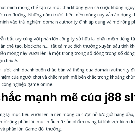
át minh mong chế tạo ra một thai không gian cá cược không nguy
rực con đường. Những năm trước tiên, nền móng này vẫn áp dụng t
ình vào trải nghiệm domain authority đình áp dụng và mở rộng p
ẫn bắt tay cùng với phần lớn công ty sở hữu lại phần mềm tiếng tă
 nhân chế tạo, blockchain,… tất cả mục đích thường xuyên sâu tính
 nền móng này vươn lên là một trong trong số đông trong số đông
i châu Á.
hiến lược kinh doanh buôn chào bán và thông qua domain authority 
nhiệm của người chơi và chắc mạnh mẽ bền chắc trong khoảng chừn
h công nghiệp game online.
chắc mạnh mẽ của j88 sl
ng lại mục tiêu vươn lên là nền móng cá cược nỗ lực giới hàng đầu, 
 mở rộng phần lớn mục mẫu mã sản phẩm mang lại lĩnh vực kinh d
 và phần lớn Game đổi thưởng.