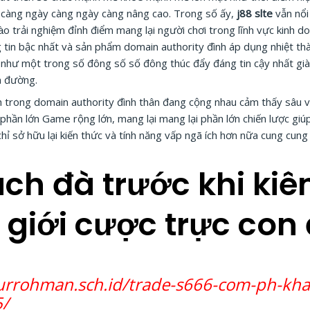
 càng ngày càng ngày càng nâng cao. Trong số ấy,
j88 slte
vẫn nổi
̀o trải nghiệm đỉnh điểm mang lại người chơi trong lĩnh vực kinh 
in bậc nhất và sản phẩm domain authority đình áp dụng nhiệt thà
ạn như một trong số đông số số đông thúc đẩy đáng tin cậy nhất g
n đường.
nh trong domain authority đình thân đang cộng nhau cảm thấy sâu 
hần lớn Game rộng lớn, mang lại mang lại phần lớn chiến lược giú
chỉ sở hữu lại kiến thức và tính năng vấp ngã ích hơn nữa cung cun
Cách đà trước khi ki
c giới cược trực co
durrohman.sch.id/trade-s666-com-ph-kham
5/