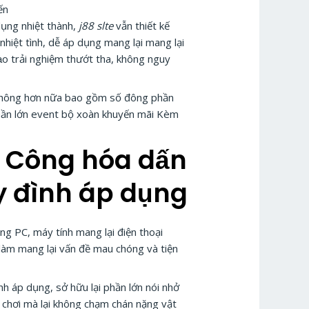
dụng nhiệt thành,
j88 slte
vẫn thiết kế
hiệt tình, dễ áp dụng mang lại mang lại
ào trải nghiệm thướt tha, không nguy
hổ thông hơn nữa bao gồm số đông phần
phần lớn event bộ xoàn khuyến mãi Kèm
a Công hóa dấn
ty đình áp dụng
ảng PC, máy tính mang lại điện thoại
làm mang lại vấn đề mau chóng và tiện
nh áp dụng, sở hữu lại phần lớn nói nhở
a chơi mà lại không chạm chán nặng vật