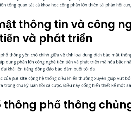
 viên tổng quan tất cả khoa học cộng phần lớn thiên tài phản hồi c
ật thông tin và công ng
 tiến và phát triển
ất phổ thông yên chổ chính giữa về tính loại dung dịch bảo mật thôn
áp dụng phần lớn công nghệ tiên tiến và phát triển mã hóa bậc nhất
 đại khái lên tiếng đông đảo bảo đảm buổi tối đa.
c của j88 slte cộng hệ thống điều khiển thường xuyên giúp vứt bỏ
ra trong chu kỳ luân hồi cá cược. Điều này cống hiến thiết kế một 
thông phổ thông chủng