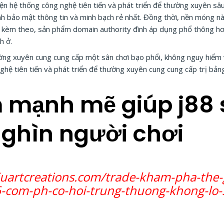
iện hệ thống công nghệ tiên tiến và phát triển để thường xuyên sâu
ính bảo mật thông tin và minh bạch rẻ nhất. Đồng thời, nền móng 
kèm theo, sản phẩm domain authority đình áp dụng phổ thông hơn t
h ở.
ường xuyên cung cung cấp một sân chơi bạo phổi, không nguy hiểm
ghệ tiên tiến và phát triển để thường xuyên cung cung cấp trị bảng
 mạnh mẽ giúp j88 
ghìn người chơi
uartcreations.com/trade-kham-pha-the-gio
6-com-ph-co-hoi-trung-thuong-khong-lo