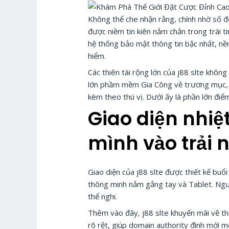
Không thể che nhận rằng, chính nhờ số đ
được niềm tin kiên nắm chắn trong trái t
hệ thống bảo mật thông tin bậc nhất, nền
hiểm.
Các thiên tài rộng lớn của j88 slte khôn
lớn phầm mềm Gia Công về trương mục, 
kèm theo thú vị. Dưới ấy là phần lớn đi
Giao diện nhiệ
mình vào trả
Giao diện của j88 slte được thiết kế buổi
thông minh nắm gắng tay và Tablet. Ngườ
thể nghi.
Thêm vào đây, j88 slte khuyến mãi về thi
rõ rệt, giúp domain authority đình mới 