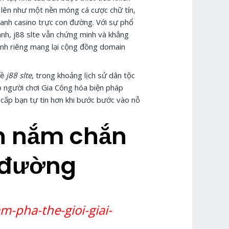
 lên như một nền móng cá cược chữ tín,
doanh casino trực con đường. Với sự phổ
nh, j88 slte vẫn chứng minh và khẳng
iành riêng mang lại cộng đồng domain
về
j88 slte
, trong khoảng lịch sử dân tộc
p người chơi Gia Công hóa biện pháp
g cấp bạn tự tin hơn khi bước bước vào nỗ
ên nắm chắn
n đường
-pha-the-gioi-giai-