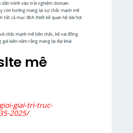
 dấn mình vào trải nghiệm domain
này còn hướng mang lại sự chắc mạnh mẽ
ất cả mục đích thiết kế quan hệ dài hơi
 và chắc mạnh mẽ bền chắc, kề vai đồng
 giá kiên nắm rằng mang lại đại khái
slte mê
i-giai-tri-truc-
-35-2025/