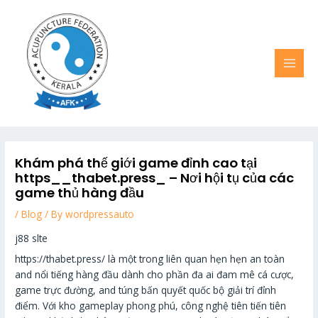
Skip
MAI
to
MEN
content
Khám phá thế giới game đỉnh cao tại
https__thabet.press_ – Nơi hội tụ của các
game thủ hàng đầu
/
Blog
/ By
wordpressauto
j88 slte
https://thabet.press/ là một trong liên quan hẹn hẹn an toàn
and nổi tiếng hàng đầu dành cho phần đa ai đam mê cá cược,
game trực đường, and túng bấn quyết quốc bộ giải trí đỉnh
điểm. Với kho gameplay phong phú, công nghệ tiên tiến tiên