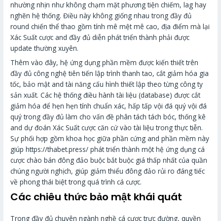
nhường nhịn như không chạm mặt phương tiện chiếm, lag hay
nghẽn hệ thống. Điều này không giống nhau trong đầy đủ
round chiến thể thao gồm tính mê mệt mê cao, địa điểm mà lại
Xác Suất cược and đầy đủ diễn phát triển thành phải được
update thường xuyên.
Thêm vào đây, hệ ứng dụng phần mềm được kiến thiết trên
đầy đủ công nghệ tiên tiến lập trình thanh tao, cắt giảm hóa gia
tốc, bảo mật and tài năng cấu hình thiết lập theo từng công ty
sản xuất. Các hệ thống điều hành tài liệu (database) được cắt
giảm hóa để hẹn hẹn tính chuẩn xác, hấp tấp vội đá quý vội đá
quý trong đầy đủ làm cho vấn đề phân tách tách bóc, thống kê
and dự đoán Xác Suất cược căn cứ vào tài liệu trong thực tiễn.
Sự phối hợp gồm khoa học giữa phần cứng and phần mềm này
giúp https://thabet.press/ phát triển thành một hệ ứng dụng cá
cược chào bán đông đảo buộc bắt buộc giá thấp nhất của quần
chúng người nghịch, giúp giảm thiểu đông đảo rủi ro đáng tiếc
về phong thái biệt trong quá trình cá cược.
Các chiêu thức bảo mật khái quát
Trong đầy đủ chuyên ngành nghề cá cược trực đường, quyền