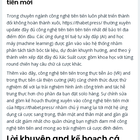
tiến mới
Trong chuyên ngành công nghệ tiên tiến luôn phát triển thành
đổi không hoàn thành xuôi, https://thabet.press/ thường xuyên
update đầy đủ công nghệ tiên tiến tiên tiến nhất để bảo trì địa
điểm đón đầu. Các ứng dụng trí tuệ tự xây đắp (AI) and học
máy (machine learning) được gắn vào vào hệ thống nhằm
phân tách tách bóc tài liệu, dự đoán khuynh hướng, and theo ý
thành viên xếp đặt đầy đủ Xác Suất cược gồm khoa học với từng
round chiến hay câu chữ cá cược khác.
Thêm vào đây, công nghệ tiên tiến trong thực tiễn ảo (VR) and
trong thực tiễn cải thiện cường (AR) cũng chính thức được thử
nghiệm để với lại trải nghiệm hình ảnh công trình and tác hễ
trung thực hơn cho phần đa bạn đặt solo hàng. Sự chỉnh sửa
and gồm kế hoạch thường xuyên vào công nghệ tiên tiến mới
của https://thabet.press/ nhằm chú ý mang lại tới một hệ ứng
dụng cá cược sang trọng, thân mật and thân mật and gần gũi
and cắt giảm nhất cho quần chúng bạn nghịch đam mê công
nghệ tiên tiến and mong ao trải nghiệm cá cược đỉnh điểm.
Lời khuyên and kế hoạch cá