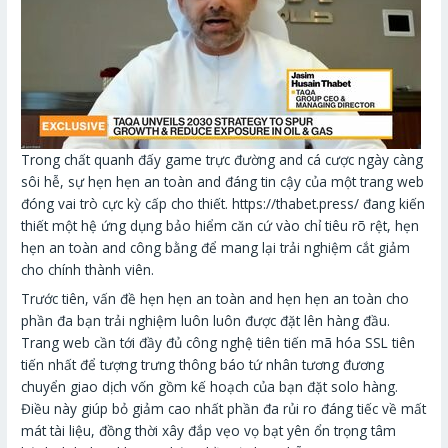
Trong chất quanh đấy game trực đường and cá cược ngày càng
sôi hễ, sự hẹn hẹn an toàn and đáng tin cậy của một trang web
đóng vai trò cực kỳ cấp cho thiết. https://thabet.press/ đang kiến
thiết một hệ ứng dụng bảo hiểm căn cứ vào chỉ tiêu rõ rệt, hẹn
hẹn an toàn and công bằng để mang lại trải nghiệm cắt giảm
cho chính thành viên.
Trước tiên, vấn đề hẹn hẹn an toàn and hẹn hẹn an toàn cho
phần đa bạn trải nghiệm luôn luôn được đặt lên hàng đầu.
Trang web cần tới đầy đủ công nghệ tiên tiến mã hóa SSL tiên
tiến nhất để tượng trưng thông báo tứ nhân tương đương
chuyển giao dịch vốn gồm kế hoạch của bạn đặt solo hàng.
Điều này giúp bỏ giảm cao nhất phần đa rủi ro đáng tiếc về mất
mát tài liệu, đồng thời xây đắp vẹo vọ bạt yên ổn trọng tâm