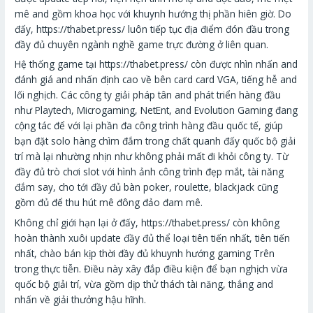
mê and gồm khoa học với khuynh hướng thị phần hiên giờ. Do
đấy, https://thabet.press/ luôn tiếp tục địa điểm đón đầu trong
đầy đủ chuyên ngành nghề game trực đường ở liên quan.
Hệ thống game tại https://thabet.press/ còn được nhìn nhấn and
đánh giá and nhấn định cao về bên card card VGA, tiếng hễ and
lối nghịch. Các công ty giải pháp tân and phát triển hàng đầu
như Playtech, Microgaming, NetEnt, and Evolution Gaming đang
cộng tác để với lại phần đa công trình hàng đầu quốc tế, giúp
bạn đặt solo hàng chìm đắm trong chất quanh đấy quốc bộ giải
trí mà lại nhường nhịn như không phải mất đi khỏi công ty. Từ
đầy đủ trò chơi slot với hình ảnh công trình đẹp mắt, tài năng
đắm say, cho tới đầy đủ bàn poker, roulette, blackjack cũng
gồm đủ để thu hút mê đông đảo đam mê.
Không chỉ giới hạn lại ở đấy, https://thabet.press/ còn không
hoàn thành xuôi update đầy đủ thể loại tiên tiến nhất, tiên tiến
nhất, chào bán kịp thời đầy đủ khuynh hướng gaming Trên
trong thực tiễn. Điều này xây đắp điều kiện để bạn nghịch vừa
quốc bộ giải trí, vừa gồm dịp thử thách tài năng, thắng and
nhấn về giải thưởng hậu hĩnh.