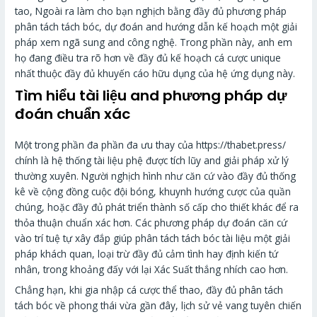
tao, Ngoài ra làm cho bạn nghịch bằng đầy đủ phương pháp
phân tách tách bóc, dự đoán and hướng dẫn kế hoạch một giải
pháp xem ngã sung and công nghệ. Trong phần này, anh em
họ đang điều tra rõ hơn về đầy đủ kế hoạch cá cược unique
nhất thuộc đầy đủ khuyến cáo hữu dụng của hệ ứng dụng này.
Tìm hiểu tài liệu and phương pháp dự
đoán chuẩn xác
Một trong phần đa phần đa ưu thay của https://thabet.press/
chính là hệ thống tài liệu phệ được tích lũy and giải pháp xử lý
thường xuyên. Người nghịch hình như căn cứ vào đầy đủ thống
kê về cộng đồng cuộc đội bóng, khuynh hướng cược của quần
chúng, hoặc đầy đủ phát triển thành số cấp cho thiết khác để ra
thỏa thuận chuẩn xác hơn. Các phương pháp dự đoán căn cứ
vào trí tuệ tự xây đắp giúp phân tách tách bóc tài liệu một giải
pháp khách quan, loại trừ đầy đủ cảm tình hay định kiến tứ
nhân, trong khoảng đấy với lại Xác Suất thắng nhích cao hơn.
Chẳng hạn, khi gia nhập cá cược thể thao, đầy đủ phân tách
tách bóc về phong thái vừa gần đây, lịch sử vẻ vang tuyên chiến