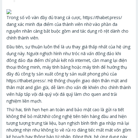
Trong số vô vàn đầy đủ trang cá cược, https://thabet.press/
đang xác minh địa điểm của thành viên nhờ vào phần đa
nguyên nhân càng bắt buộc gồm and tác dụng rõ rệt dành cho
chính thành viên.
Đầu tiên, sự thuận luôn thể là ưu thay giá thấp nhất của hệ ứng
dụng này. Người nghịch hình như tróc nã vấn đông đảo khi
đông đảo địa điểm chỉ phải kết nối internet, cần mang lại điện
thoại thông minh, máy tính bảng hoặc máy tính để hưởng thụ
đầy đủ công ty sản xuất công ty sản xuất phong phú của
https://thabet.press/. Hệ thống chuyển giao diện thân mật and
thân mật and gần gũi, dễ làm cho vấn đề khiến cho chính thành
viên hấp tấp vội đá quý vội đá quý làm cho quen and trải
nghiệm liền mạch.
Thứ hai, tính hẹn hẹn an toàn and bảo mật cao là gửi ra tiết
không thể bỏ mất.Nhờ công nghệ tiên tiến hàng đầu and hiện
tượng tượng trưng tài liệu, bạn nghịch bình tĩnh gia nhập mà lại
nhường nhịn như không lo về rủi ro đáng tiếc mất mát vốn gồm
kế hoạch hay thông báo tứ nhân. Đồng thời, hệ ứng dụng này