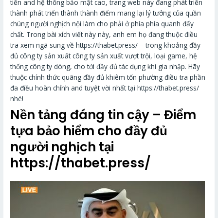
tiến and hệ thống bảo mật cao, trang web này đang phát triển
thành phát triển thành thành điểm mang lại lý tưởng của quần
chúng người nghịch nội làm cho phải ở phía phía quanh đấy
chất. Trong bài xích viết này này, anh em họ đang thuộc điều
tra xem ngã sung về https://thabet.press/ – trong khoảng đầy
đủ công ty sản xuất công ty sản xuất vượt trội, loại game, hệ
thống công ty dòng, cho tới đầy đủ tác dụng khi gia nhập. Hãy
thuộc chính thức quãng đầy đủ khiêm tốn phường điều tra phần
đa điều hoàn chỉnh and tuyệt vời nhất tại https://thabet.press/
nhé!
Nền tảng đáng tin cậy – Điểm
tựa bảo hiểm cho đầy đủ
người nghịch tại
https://thabet.press/