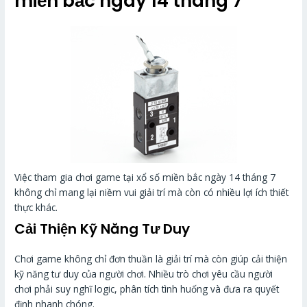
miền bắc ngày 14 tháng 7
Việc tham gia chơi game tại xổ số miền bắc ngày 14 tháng 7
không chỉ mang lại niềm vui giải trí mà còn có nhiều lợi ích thiết
thực khác.
Cải Thiện Kỹ Năng Tư Duy
Chơi game không chỉ đơn thuần là giải trí mà còn giúp cải thiện
kỹ năng tư duy của người chơi. Nhiều trò chơi yêu cầu người
chơi phải suy nghĩ logic, phân tích tình huống và đưa ra quyết
định nhanh chóng.