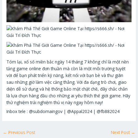
Tóm lại, xổ số miền bắc ngày 14 tháng 7 không chỉ là một nền
tảng game online đơn thuần mà còn là một môi trường tuyệt
vời để bạn phát triển kỹ năng, kết nối với bạn bè và thư giãn
sau những giờ làm việc căng thẳng. Với đa dạng trò chơi, giao
diện dễ sử dụng và hệ thống bảo mật chặt chẽ, đây chắc chắn
là lựa chọn hàng đầu cho những ai yêu thích thế giới game. Hãy
thử nghiệm trải nghiệm thú vị này ngay hôm nay!
Inbox tele : @subdomaingov | @Appal2024 | @fb882024
←
Previous Post
Next Post
→