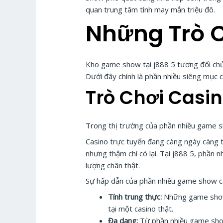
quan trung tâm tình may mắn triệu đô.
Những Trò C
Kho game show tại j888 5 tương đối chủng
Dưới đây chính là phần nhiều siêng mục 
Trò Chơi Casi
Trong thị trường của phần nhiều game sh
Casino trực tuyến đang càng ngày càng t
nhưng thậm chí có lại. Tại j888 5, phần
lượng chân thật.
Sự hấp dẫn của phần nhiều game show ca
Tính trung thực:
Những game show 
tại một casino thật.
Đa dạng:
Từ phần nhiều game show