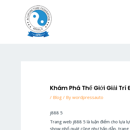
Skip
to
content
Khám Phá Thế Giới Giải Trí
/
Blog
/ By
wordpressauto
j888 5
Trang web j888 5 là luận điểm cho lựa l
show phổ quát cũng như hấp dẫn, trang 