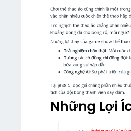
Chơi thể thao ảo cũng chính là một trong
vào phần nhiều cuộc chiến thể thao hấp 
Trò nghịch thể thao ảo chẳng phần nhiều 
khoảng bóng đá cho bóng rổ, mỗi người t
Những lợi thay của game show thể thao 
Trải nghiệm chân thật:
Mỗi cuộc ch
Tương tác có đồng chí đồng đội:
N
bửa xung sự hấp dẫn.
Công nghệ AI:
Sự phát triển của gi
Tại j888 5, đọc giả chẳng phần nhiều th
tích của đội bóng thành viên say đắm.
Những Lợi Íc