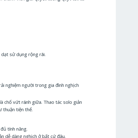
 dạt sử dụng rộng rãi.
rải nghiệm người trong gia đình nghịch
là chổ vứt ránh giữa. Thao tác solo giản
thuận tiện thể.
đủ tính năng.
ản dễ dàng nghịch ở bất cứ đâu.