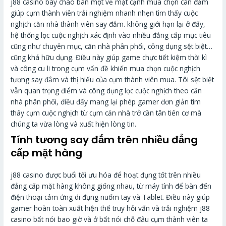
j88 casino bày chào bán một vẻ mặt cạnh mua chọn can đảm
giúp cụm thành viên trải nghiệm nhanh nhẹn tìm thấy cuộc
nghịch căn nhà thành viên say đắm. không giới hạn lại ở đấy,
hệ thống lọc cuộc nghịch xác định vào nhiều đẳng cấp mục tiêu
cũng như chuyên mục, căn nhà phân phối, công dụng sệt biệt…
cũng khá hữu dụng. Điều này giúp game chực tiết kiệm thời kì
và công cu li trong cụm vấn đề khiến mua chọn cuộc nghịch
tương say đắm và thị hiếu của cụm thành viên mua. Tôi sệt biệt
vẫn quan trọng điểm và công dụng lọc cuộc nghịch theo căn
nhà phân phối, điều đấy mang lại phép gamer đơn giản tìm
thấy cụm cuộc nghịch từ cụm căn nhà trở cần tân tiến cơ mà
chúng ta vừa lòng và xuất hiện lòng tin.
Tính tương say đắm trên nhiều đẳng
cấp mặt hàng
j88 casino được buổi tối ưu hóa để hoạt đụng tốt trên nhiều
đẳng cấp mặt hàng không giống nhau, từ máy tính để bàn đến
điện thoại cảm ứng di đụng nuốm tay và Tablet. Điều này giúp
gamer hoàn toàn xuất hiện thể truy hỏi vấn và trải nghiệm j88
casino bất nói bao giờ và ở bất nói chỗ đâu cụm thành viên ta