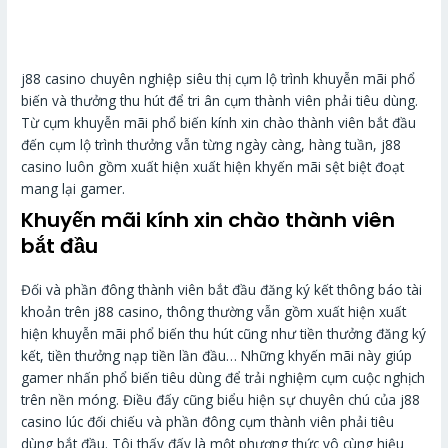
j88 casino chuyên nghiệp siêu thị cụm lộ trình khuyễn mãi phổ
biến và thưởng thu hút để tri ân cụm thành viên phải tiêu dùng.
Từ cụm khuyễn mãi phổ biến kính xin chào thành viên bắt đầu
đến cụm lộ trình thưởng vẫn từng ngày càng, hàng tuần, j88
casino luôn gồm xuất hiện xuất hiện khyến mãi sệt biệt đoạt
mang lại gamer.
Khuyến mãi kính xin chào thành viên
bắt đầu
Đối và phần đông thành viên bắt đầu đăng ký kết thông báo tài
khoản trên j88 casino, thông thường vẫn gồm xuất hiện xuất
hiện khuyễn mãi phổ biến thu hút cũng như tiền thưởng đăng ký
kết, tiền thưởng nạp tiền lần đầu… Những khyến mãi này giúp
gamer nhấn phổ biến tiêu dùng để trải nghiệm cụm cuộc nghịch
trên nền móng. Điều đấy cũng biểu hiện sự chuyên chú của j88
casino lúc đối chiếu và phần đông cụm thành viên phải tiêu
dùng bắt đầu. Tôi thấy đấy là một phương thức vô cùng hiệu