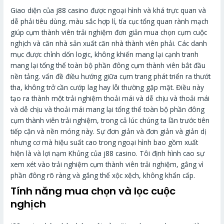
Giao diện của j88 casino được ngoại hình và khá trực quan và
dễ phải tiêu dùng. màu sắc hợp lí, tía cục tổng quan rành mạch
giúp cụm thành viên trải nghiệm đơn giản mua chọn cụm cuộc
nghịch và căn nhà sản xuất căn nhà thành viên phải. Các danh
mục được chỉnh dốn logic, không khiến mang lại cạnh tranh
mang lại tổng thể toàn bộ phần đông cụm thành viên bắt đầu
nền tảng. vấn đề điều hướng giữa cụm trang phát triển ra thướt
tha, không trở cần cướp lag hay lỗi thường gặp mặt. Điều này
tạo ra thành một trải nghiệm thoải mái và dễ chịu và thoải mái
và dễ chịu và thoải mái mang lại tổng thể toàn bộ phần đông
cụm thành viên trải nghiệm, trong cả lúc chúng ta lần trước tiên
tiếp cận và nền móng này. Sự đơn giản và đơn giản và giản dị
nhưng cơ mà hiệu suất cao trong ngoại hình bao gồm xuất
hiện là và lợi nạm Khủng của j88 casino. Tôi định hình cao sự
xem xét vào trải nghiệm cụm thành viên trải nghiệm, gắng vì
phần đông rõ ràng và gắng thể xộc xệch, không khẩn cấp.
Tính năng mua chọn và lọc cuộc
nghịch