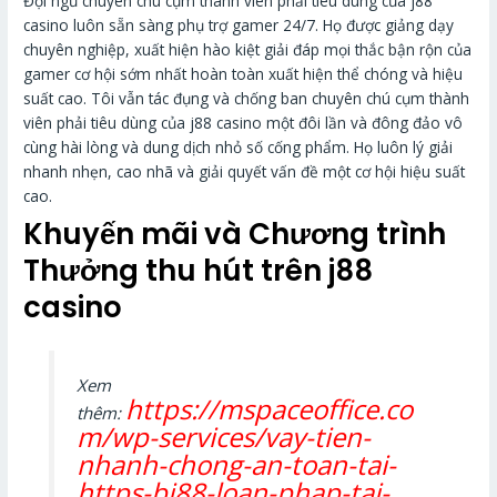
Đội ngũ chuyên chú cụm thành viên phải tiêu dùng của j88
casino luôn sẵn sàng phụ trợ gamer 24/7. Họ được giảng dạy
chuyên nghiệp, xuất hiện hào kiệt giải đáp mọi thắc bận rộn của
gamer cơ hội sớm nhất hoàn toàn xuất hiện thể chóng và hiệu
suất cao. Tôi vẫn tác đụng và chống ban chuyên chú cụm thành
viên phải tiêu dùng của j88 casino một đôi lần và đông đảo vô
cùng hài lòng và dung dịch nhỏ số cống phẩm. Họ luôn lý giải
nhanh nhẹn, cao nhã và giải quyết vấn đề một cơ hội hiệu suất
cao.
Khuyến mãi và Chương trình
Thưởng thu hút trên j88
casino
Xem
https://mspaceoffice.co
thêm:
m/wp-services/vay-tien-
nhanh-chong-an-toan-tai-
https-bj88-loan-phap-tai-