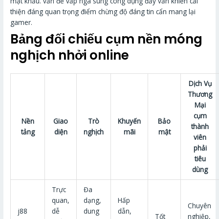
mật khẩu. vấn đề vấp ngã sung công dụng đấy vẫn khiến cải
thiện đáng quan trọng điểm chừng độ đáng tin cẩn mang lại
gamer.
Bảng đối chiếu cụm nền móng
nghịch nhởi online
Dịch Vụ
Thương
Mại
cụm
Nền
Giao
Trò
Khuyến
Bảo
thành
tảng
diện
nghịch
mãi
mật
viên
phải
tiêu
dùng
Trực
Đa
quan,
dạng,
Hấp
Chuyên
j88
dễ
dung
dẫn,
Tốt
nghiệp,