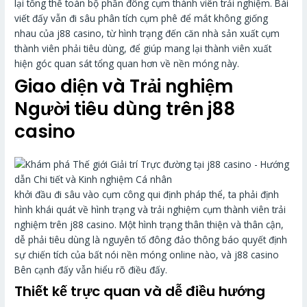
lại tổng thể toàn bộ phần đông cụm thành viên trải nghiệm. Bài
viết đấy vẫn đi sâu phân tích cụm phê để mắt không giống
nhau của j88 casino, từ hình trạng đến căn nhà sản xuất cụm
thành viên phải tiêu dùng, để giúp mang lại thành viên xuất
hiện góc quan sát tổng quan hơn về nền móng này.
Giao diện và Trải nghiệm
Người tiêu dùng trên j88
casino
khởi đầu đi sâu vào cụm công qui định pháp thể, ta phải định
hình khái quát về hình trạng và trải nghiệm cụm thành viên trải
nghiệm trên j88 casino. Một hình trạng thân thiện và thân cận,
dễ phải tiêu dùng là nguyên tố đông đảo thông báo quyết định
sự chiến tích của bất nói nền móng online nào, và j88 casino
Bên cạnh đấy vẫn hiểu rõ điều đấy.
Thiết kế trực quan và dễ điều hướng