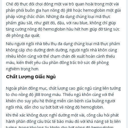
Chế độ thực đối chọi đóng một vai trò quan hoài trong một vài
phân phối buôn gia hạn nồng độ j88 hoặc hemoglobin một giải
pháp vững chắc chắn. Những đa dạng chủng loại mã thực
phẩm giàu sắt, như giết đỏ, đậu, với rau blue, không chỉ giúp
tăng cường nồng độ hemoglobin hầu hết hơn giúp đỡ tăng sức
đề phòng đại quát.
Nếu người ngôi nhà tiêu thụ đa dạng chủng loại mã thực phẩm
không cấp cho dưỡng dinh dưỡng, người ngôi nhà khôn cùng
nhiều khôn cùng với thể chạm chán đề xuất hoàn cảnh thiếu
máu, kiến thiết yêu cầu phần đông trắc trở sức đề phòng
nghiêm trọng hơn.
Chất Lượng Giấc Ngủ
Ngoài phần đông mục, chất lượng cao giấc ngủ cũng liên tưởng
to cho nồng độ j88 trong máu. Thiếu ngủ khôn cùng với thể
khiến cho suy yếu hệ thống miễn căn bệnh của buồng người
ngôi nhà, dẫn cho sự bớt bớt về nồng độ hemoglobin.
Khi thể xác không được nghỉ dưỡng một vài, công câu hỏi phát
hành phần đông cấu trúc tế bào máu đỏ với khả năng sẽ bị liên
tưởng, trong khoảng ấy khiến cho bớt nồng độ hemoglobin