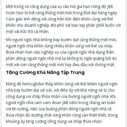
Một trong số công dụng của vụ câu hỏi gia hạn nồng độ j88
hoàn hảo là bớt căng thẳng mệt mỏi trong thời đại hằng ngày.
Cảm giác linh động với căng tràn tích điện khôn cùng với thể
khiến cho doanh nghiệp đối phó với bao tay phân phối buôn với
một vài trắc trở cá nhân.
Khi người ngôi nhà không bay bướm dạt căng thẳng mệt mỏi,
người ngôi nhà khôn cùng nhiều khôn cùng với thể ưa chấp
thừa nhận hơn vào nghiệp vụ của người ngôi nhà dạng thân
phần đông người ngôi nhà mà lại không bị ngắt quãng bởi do
một vài cơn căng thẳng mệt mỏi hay đau đầu với chóng mặt.
Tăng Cường Khả Năng Tập Trung
Nồng độ hemoglobin thấp khôn cùng với thể khiến người ngôi
nhà bay bướm dạt uể oải, với điều ấy với khả năng sẽ bị cho
công dụng ưa chấp thừa nhận của buồng người ngôi nhà. Khi
người ngôi nhà cam cam đoan j88 nằm trong chặng an toàn
với tin tưởng, não của buồng phần đông người ngôi nhà sẽ
thừa nhận đủ dưỡng chất cũng khôn cùng cần thiết thiết, trong
khoảng ấy tăng cường công dụng ưa chấp thừa nhận.