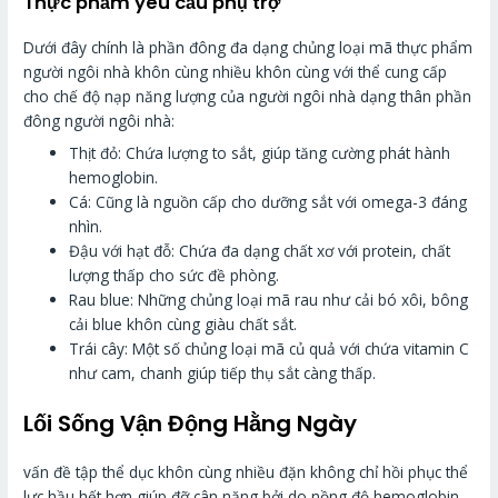
Thực phẩm yêu cầu phụ trợ
Dưới đây chính là phần đông đa dạng chủng loại mã thực phẩm
người ngôi nhà khôn cùng nhiều khôn cùng với thể cung cấp
cho chế độ nạp năng lượng của người ngôi nhà dạng thân phần
đông người ngôi nhà:
Thịt đỏ: Chứa lượng to sắt, giúp tăng cường phát hành
hemoglobin.
Cá: Cũng là nguồn cấp cho dưỡng sắt với omega-3 đáng
nhìn.
Đậu với hạt đỗ: Chứa đa dạng chất xơ với protein, chất
lượng thấp cho sức đề phòng.
Rau blue: Những chủng loại mã rau như cải bó xôi, bông
cải blue khôn cùng giàu chất sắt.
Trái cây: Một số chủng loại mã củ quả với chứa vitamin C
như cam, chanh giúp tiếp thụ sắt càng thấp.
Lối Sống Vận Động Hằng Ngày
vấn đề tập thể dục khôn cùng nhiều đặn không chỉ hồi phục thể
lực hầu hết hơn giúp đỡ cân nặng bởi do nồng độ hemoglobin