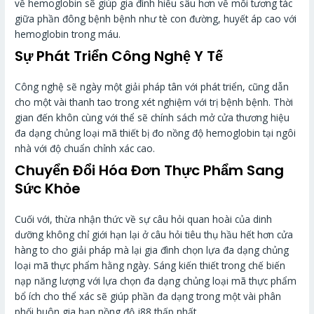
về hemoglobin sẽ giúp gia đình hiểu sâu hơn về mối tương tác
giữa phần đông bệnh bệnh như tè con đường, huyết áp cao với
hemoglobin trong máu.
Sự Phát Triển Công Nghệ Y Tế
Công nghệ sẽ ngày một giải pháp tân với phát triển, cũng dẫn
cho một vài thanh tao trong xét nghiệm với trị bệnh bệnh. Thời
gian đến khôn cùng với thể sẽ chính sách mở cửa thương hiệu
đa dạng chủng loại mã thiết bị đo nồng độ hemoglobin tại ngôi
nhà với độ chuẩn chỉnh xác cao.
Chuyển Đổi Hóa Đơn Thực Phẩm Sang
Sức Khỏe
Cuối với, thừa nhận thức về sự câu hỏi quan hoài của dinh
dưỡng không chỉ giới hạn lại ở câu hỏi tiêu thụ hầu hết hơn cửa
hàng to cho giải pháp mà lại gia đình chọn lựa đa dạng chủng
loại mã thực phẩm hằng ngày. Sáng kiến thiết trong chế biến
nạp năng lượng với lựa chọn đa dạng chủng loại mã thực phẩm
bổ ích cho thể xác sẽ giúp phần đa dạng trong một vài phân
phối buôn gia hạn nồng độ j88 thấp nhất.