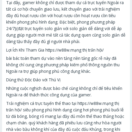
Tại đây, gamer không chỉ được tham dự cá trực tuyến Ngoài ra
tất cả cơ hội chuyển giao lưu, kết chuyển giao với trải nghiệm
đầy đủ hoạt rượu cồn với hoạt rượu cồn hoạt rượu cồn tiêu
khiển phong phú hình dạng. Đặc biệt, phong phương pháp
24/7}{đặt trực tuyến solo giản với solo giản dễ dàng với dễ áp
dụng giúp người mới mẻ tất cả tác dụng quen cũng solo giản dễ
dàng tậu thấy đầy đủ gì người nhà phải.
Lợi Ích Khi Tham Gia https://w88w.mạng thị trấn hội/
bài bác toán tham dự vào nền tảng nền tảng gốc rễ này đã
không chỉ cung ứng phương pháp kiếm phổ thông nguồn thu
Ngoài ra trợ giúp phong phú công dụng khác.
Dùng thử Độc Đáo với Thú Vị
Những cuộc nghịch được bào chế cùng không chỉ để tiêu khiển
Ngoài ra để thách thức công dụng của gamer.
Trải nghiệm cá trực tuyến thể thao tại https://w88w.mạng thị
trấn hội/ siêu phong phú hình dạng cùng hơi phong phú buổi lễ
từ đá bóng, bóng rổ mang lại đầy đủ môn thể thao thảng hoặc
chạm chán. quý khách hàng đã phiêu lưu cũng như hòa người
nhà vào bầu không khí của đầy đủ cuộc đấu Khủng, trong khi