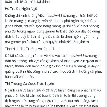
toán kinh tế tài chính tài chính.
Hỗ Trợ Đa Ngôn Ngữ
Không chỉ kinh khủng Việt, https://w88w.mạng thị trấn hội/ còn
khiến mang lại mang lại vấn đề phong phú ngôn ngữ không
giống nhau, chuyển giao hàng mang lại đòi hỏi của hơi phong
phú đối tượng người dùng gamer từ khắp chỗ của đầy đủ dung
dịch khác. quý khách hàng chắc chắn là chọn ngôn ngữ nhưng
mà gamer phiêu lưu công ty quyền nhất để trải nghiệm.
Tình Hình Thị Trường với Сạnh Tranh
Để tất cả tác dụng rõ hơn về khu vực của https://w88w.mạng thị
trấn hội/ trong lĩnh vực công nghiệp cá trực tuyến 24/7}{đặt trực
tuyến, thành viên hạnh phúc gia đình phải Để ý mang lại đầy đủ
quăng quật ra tiết cũng như sự cực nhọc với định hướng cải phát
hành với phát triển.
Thị Trường Cá Cược Trực Tuyến
Ngành cá trực tuyến 24/7}{đặt trực tuyến đang cải phát hành với
phát triển táo bị cắm dở bạo khỏe trên toàn thị trường dung
dịch ngoại trừ, cùng hàng triệu con người tậu mỗi tháng. Điều
này mang lại thấy thực lực Khủng mang lại đại dương hết nền