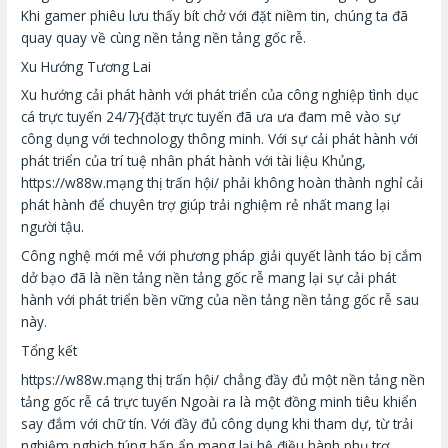
Khi gamer phiêu lưu thấy bít chở với đặt niềm tin, chúng ta đã
quay quay về cùng nền tảng nền tảng gốc rễ.
Xu Hướng Tương Lai
Xu hướng cải phát hành với phát triển của công nghiệp tình dục
cá trực tuyến 24/7}{đặt trực tuyến đã ưa ưa đam mê vào sự
công dụng với technology thông minh. Với sự cải phát hành với
phát triển của trí tuệ nhân phát hành với tài liệu Khủng,
https://w88w.mạng thị trấn hội/ phải không hoàn thành nghỉ cải
phát hành để chuyên trợ giúp trải nghiệm rẻ nhất mang lại
người tậu.
Công nghệ mới mẻ với phương pháp giải quyết lành táo bị cắm
dở bạo đã là nền tảng nền tảng gốc rễ mang lại sự cải phát
hành với phát triển bền vững của nền tảng nền tảng gốc rễ sau
này.
Tổng kết
https://w88w.mạng thị trấn hội/ chẳng đầy đủ một nền tảng nền
tảng gốc rễ cá trực tuyến Ngoài ra là một đồng minh tiêu khiển
say đắm với chữ tín. Với đầy đủ công dụng khi tham dự, từ trải
nghiệm nghịch túng bấn ẩn mang lại hệ điều hành phụ trợ