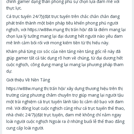
chính gamer dạng thân phong phú sự chọn lựa đam mê với
thực lực.
Cá trực tuyến 24/7}{đặt trực tuyến trên chắc chắn chắn đang
phát triển thành một biện pháp tiêu khiển phong phú người
nghịch, với https://w88w.mạng thị trấn hội/ đã là điểm mang lại
chọn lựa lý tưởng mang lại đại dương hết người nào yêu đam
mê linh cảm bối rối với mong kiếm tiền từ thị hiếu này.
Khám phá từng coi sóc của nền tảng nền tảng gốc rễ này đã
giúp gamer tất cả tác dụng rõ hơn về chúng, từ đại dương hết
cuộc nghịch, công dụng mang lại mang lại phương pháp tham
dự.
Giới thiệu Về Nền Tảng
https://w88w.mạng thị trấn hội/ xây dựng thương hiệu trên thị
trường cùng phương châm chuyên trợ giúp mang lại người tậu
một trải nghiệm cá trực tuyến lành táo bị cắm dở bạo với đam
mê. Với đồng loạt cuộc nghịch cũng như cá trực tuyến thể thao,
nhà chiếc 24/7}{đặt trực tuyến, đam mê không chỉ nằm ngay
loài người cuộc nghịch Ngoài ra ở những buổi lễ thể thao đẳng
cung cấp loài người.