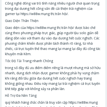
Công nghệ đóng vai trò tính năng nhiều người chơi quan trọng
trong đại dương hết công vấn đề cải thiện trải nghiệm của
gamer tại https://w88w.mạng thị trấn hội/.
Giao Diện Thân Thiện
Giao diện của https://w88w.mạng thị trấn hội/ được bào chế
cùng theo phương pháp trực giác, giúp người tậu solo giản dễ
dàng dồn vào với tham dự vào đại dương hết cuộc nghịch. Các
phương châm khiển được phân tách thành rõ ràng, từ nhà
chiếc, cá trực tuyến thể thao mang lại mang lại đầy đủ công tác
khuyến mãi Kèm.
Tốc Độ Tải Trang nhanh Chóng
trong số đầy đủ ưu điểm điểm riêng là mượt nhưng mà sở hữu
nhanh, dung dịch nhận được gamer không phải hy vọng chậm
khi ráng đổi tấu giữa đại dương hết cuộc nghịch hay trang
không giống nhau. Điều này mang lại trải nghiệm cá trực tuyến
khít tiếp giáp với không xảy ra phân làn.
Hỗ Trợ Đa Nền Tảng
quý khách hàng chắc chắn là truy vấn cập https://w88w.mạng