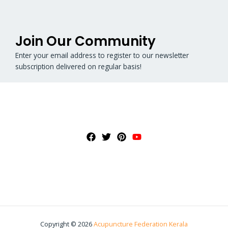
Join Our Community
Enter your email address to register to our newsletter
subscription delivered on regular basis!
Copyright © 2026
Acupuncture Federation Kerala