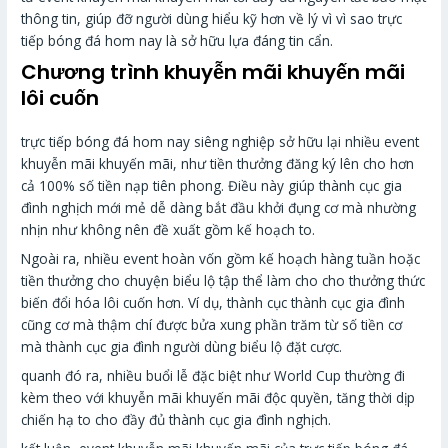
thông tin, giúp đỡ người dùng hiểu kỹ hơn về lý vì vì sao trực
tiếp bóng đá hom nay là sở hữu lựa đáng tin cẩn.
Chương trình khuyễn mãi khuyến mãi
lôi cuốn
trực tiếp bóng đá hom nay siêng nghiệp sở hữu lại nhiều event
khuyễn mãi khuyến mãi, như tiền thưởng đăng ký lên cho hơn
cả 100% số tiền nạp tiên phong. Điều này giúp thành cục gia
đình nghịch mới mẻ dễ dàng bắt đầu khởi đụng cơ mà nhường
nhịn như không nên đề xuất gồm kế hoạch to.
Ngoài ra, nhiều event hoàn vốn gồm kế hoạch hàng tuần hoặc
tiền thưởng cho chuyện biểu lộ tập thể làm cho cho thưởng thức
biến đổi hóa lôi cuốn hơn. Ví dụ, thành cục thành cục gia đình
cũng cơ mà thậm chí được bửa xung phần trăm từ số tiền cơ
mà thành cục gia đình người dùng biểu lộ đặt cược.
quanh đó ra, nhiều buổi lễ đặc biệt như World Cup thường đi
kèm theo với khuyễn mãi khuyến mãi độc quyền, tăng thời dịp
chiến hạ to cho đầy đủ thành cục gia đình nghịch.