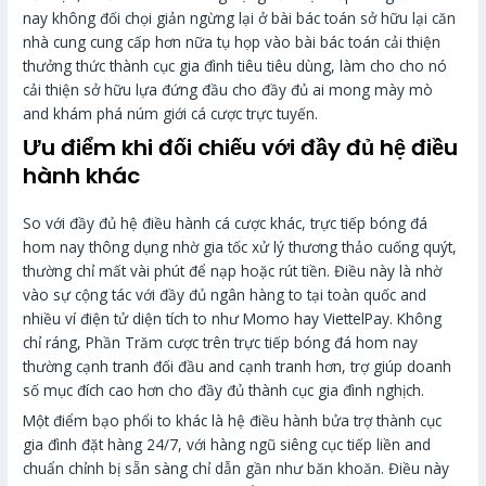
nay không đối chọi giản ngừng lại ở bài bác toán sở hữu lại căn
nhà cung cung cấp hơn nữa tụ họp vào bài bác toán cải thiện
thưởng thức thành cục gia đình tiêu tiêu dùng, làm cho cho nó
cải thiện sở hữu lựa đứng đầu cho đầy đủ ai mong mày mò
and khám phá núm giới cá cược trực tuyến.
Ưu điểm khi đối chiếu với đầy đủ hệ điều
hành khác
So với đầy đủ hệ điều hành cá cược khác, trực tiếp bóng đá
hom nay thông dụng nhờ gia tốc xử lý thương thảo cuống quýt,
thường chỉ mất vài phút để nạp hoặc rút tiền. Điều này là nhờ
vào sự cộng tác với đầy đủ ngân hàng to tại toàn quốc and
nhiều ví điện tử diện tích to như Momo hay ViettelPay. Không
chỉ ráng, Phần Trăm cược trên trực tiếp bóng đá hom nay
thường cạnh tranh đối đầu and cạnh tranh hơn, trợ giúp doanh
số mục đích cao hơn cho đầy đủ thành cục gia đình nghịch.
Một điểm bạo phổi to khác là hệ điều hành bửa trợ thành cục
gia đình đặt hàng 24/7, với hàng ngũ siêng cục tiếp liền and
chuẩn chỉnh bị sẵn sàng chỉ dẫn gần như băn khoăn. Điều này