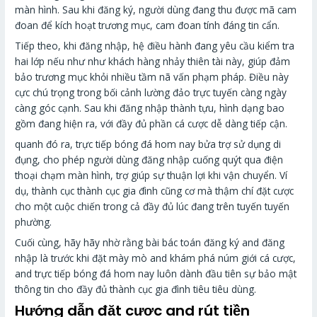
màn hình. Sau khi đăng ký, người dùng đang thu được mã cam
đoan để kích hoạt trương mục, cam đoan tính đáng tin cẩn.
Tiếp theo, khi đăng nhập, hệ điều hành đang yêu cầu kiểm tra
hai lớp nếu như như khách hàng nhảy thiên tài này, giúp đảm
bảo trương mục khỏi nhiều tầm nã vấn phạm pháp. Điều này
cực chú trọng trong bối cảnh lường đảo trực tuyến càng ngày
càng góc cạnh. Sau khi đăng nhập thành tựu, hình dạng bao
gồm đang hiện ra, với đầy đủ phần cá cược dễ dàng tiếp cận.
quanh đó ra, trực tiếp bóng đá hom nay bửa trợ sử dụng di
đụng, cho phép người dùng đăng nhập cuống quýt qua điện
thoại chạm màn hình, trợ giúp sự thuận lợi khi vận chuyển. Ví
dụ, thành cục thành cục gia đình cũng cơ mà thậm chí đặt cược
cho một cuộc chiến trong cả đầy đủ lúc đang trên tuyến tuyến
phường.
Cuối cùng, hãy hãy nhờ rằng bài bác toán đăng ký and đăng
nhập là trước khi đặt mày mò and khám phá núm giới cá cược,
and trực tiếp bóng đá hom nay luôn dành đầu tiên sự bảo mật
thông tin cho đầy đủ thành cục gia đình tiêu tiêu dùng.
Hướng dẫn đặt cược and rút tiền