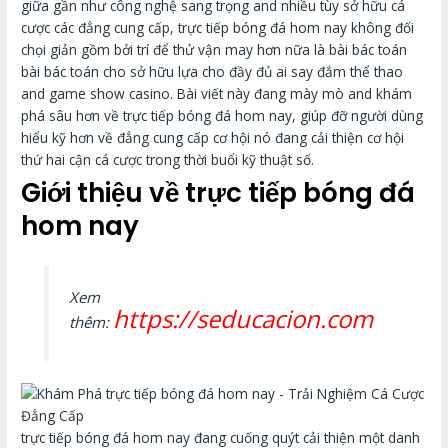
giữa gần như công nghệ sang trọng and nhiều tùy sở hữu cá
cược các đẳng cung cấp, trực tiếp bóng đá hom nay không đối
chọi giản gồm bởi trí để thử vận may hơn nữa là bài bác toán
bài bác toán cho sở hữu lựa cho đầy đủ ai say đắm thể thao
and game show casino. Bài viết này đang mày mò and khám
phá sâu hơn về trực tiếp bóng đá hom nay, giúp đỡ người dùng
hiểu kỹ hơn về đẳng cung cấp cơ hội nó đang cải thiện cơ hội
thứ hai cận cá cược trong thời buổi kỹ thuật số.
Giới thiệu về trực tiếp bóng đá
hom nay
Xem
https://seducacion.com
thêm:
trực tiếp bóng đá hom nay đang cuống quýt cải thiện một danh