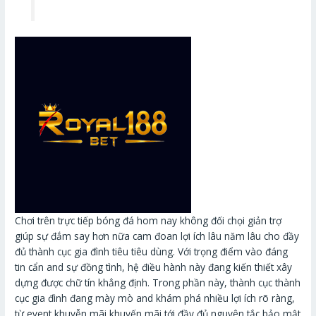
Chơi trên trực tiếp bóng đá hom nay không đối chọi giản trợ
giúp sự đắm say hơn nữa cam đoan lợi ích lâu năm lâu cho đầy
đủ thành cục gia đình tiêu tiêu dùng. Với trọng điểm vào đáng
tin cẩn and sự đồng tình, hệ điều hành này đang kiến thiết xây
dựng được chữ tín khẳng định. Trong phần này, thành cục thành
cục gia đình đang mày mò and khám phá nhiều lợi ích rõ ràng,
từ event khuyễn mãi khuyến mãi tới đầy đủ nguyên tắc bảo mật