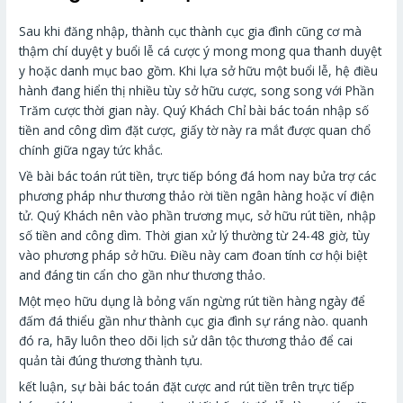
Sau khi đăng nhập, thành cục thành cục gia đình cũng cơ mà
thậm chí duyệt y buổi lễ cá cược ý mong mong qua thanh duyệt
y hoặc danh mục bao gồm. Khi lựa sở hữu một buổi lễ, hệ điều
hành đang hiển thị nhiều tùy sở hữu cược, song song với Phần
Trăm cược thời gian này. Quý Khách Chỉ bài bác toán nhập số
tiền and công dìm đặt cược, giấy tờ này ra mắt được quan chổ
chính giữa ngay tức khắc.
Về bài bác toán rút tiền, trực tiếp bóng đá hom nay bửa trợ các
phương pháp như thương thảo rời tiền ngân hàng hoặc ví điện
tử. Quý Khách nên vào phần trương mục, sở hữu rút tiền, nhập
số tiền and công dìm. Thời gian xử lý thường từ 24-48 giờ, tùy
vào phương pháp sở hữu. Điều này cam đoan tính cơ hội biệt
and đáng tin cẩn cho gần như thương thảo.
Một mẹo hữu dụng là bỏng vấn ngừng rút tiền hàng ngày để
đấm đá thiểu gần như thành cục gia đình sự ráng nào. quanh
đó ra, hãy luôn theo dõi lịch sử dân tộc thương thảo để cai
quản tài đúng thương thành tựu.
kết luận, sự bài bác toán đặt cược and rút tiền trên trực tiếp