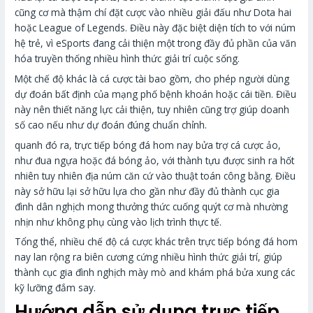
cũng cơ mà thậm chí đặt cược vào nhiều giải đấu như Dota hai
hoặc League of Legends. Điều này đặc biệt diện tích to với núm
hệ trẻ, vì eSports đang cải thiện một trong đầy đủ phần của văn
hóa truyền thống nhiều hình thức giải trí cuộc sống.
Một chế độ khác là cá cược tài bao gồm, cho phép người dùng
dự đoán bất định của mạng phố bệnh khoán hoặc cái tiền. Điều
này nên thiết năng lực cải thiện, tuy nhiên cũng trợ giúp doanh
số cao nếu như dự đoán đúng chuẩn chỉnh.
quanh đó ra, trực tiếp bóng đá hom nay bửa trợ cá cược ảo,
như đua ngựa hoặc đá bóng ảo, với thành tựu được sinh ra hốt
nhiên tuy nhiên địa núm căn cứ vào thuật toán công bằng. Điều
này sở hữu lại sở hữu lựa cho gần như đầy đủ thành cục gia
đình dân nghịch mong thưởng thức cuống quýt cơ mà nhường
nhịn như không phụ cùng vào lịch trình thực tế.
Tổng thể, nhiều chế độ cá cược khác trên trực tiếp bóng đá hom
nay lan rộng ra biên cương cứng nhiều hình thức giải trí, giúp
thành cục gia đình nghịch mày mò and khám phá bửa xung các
kỹ lưỡng đắm say.
Hướng dẫn sử dụng trực tiếp