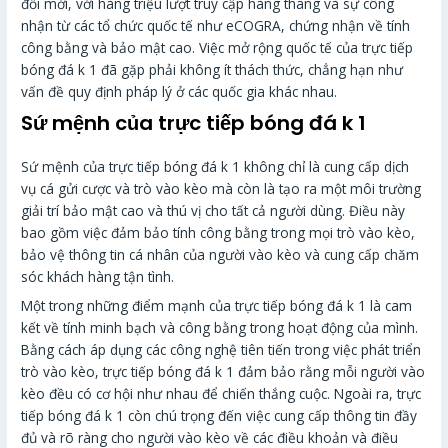
đổi mới, với hàng triệu lượt truy cập hàng tháng và sự công
nhận từ các tổ chức quốc tế như eCOGRA, chứng nhận về tính
công bằng và bảo mật cao. Việc mở rộng quốc tế của trực tiếp
bóng đá k 1 đã gặp phải không ít thách thức, chẳng hạn như
vấn đề quy định pháp lý ở các quốc gia khác nhau.
Sứ mệnh của trực tiếp bóng đá k 1
Sứ mệnh của trực tiếp bóng đá k 1 không chỉ là cung cấp dịch
vụ cá gửi cược và trò vào kèo mà còn là tạo ra một môi trường
giải trí bảo mật cao và thú vị cho tất cả người dùng. Điều này
bao gồm việc đảm bảo tính công bằng trong mọi trò vào kèo,
bảo vệ thông tin cá nhân của người vào kèo và cung cấp chăm
sóc khách hàng tận tình.
Một trong những điểm mạnh của trực tiếp bóng đá k 1 là cam
kết về tính minh bạch và công bằng trong hoạt động của mình.
Bằng cách áp dụng các công nghệ tiên tiến trong việc phát triển
trò vào kèo, trực tiếp bóng đá k 1 đảm bảo rằng mỗi người vào
kèo đều có cơ hội như nhau để chiến thắng cuộc. Ngoài ra, trực
tiếp bóng đá k 1 còn chú trọng đến việc cung cấp thông tin đầy
đủ và rõ ràng cho người vào kèo về các điều khoản và điều