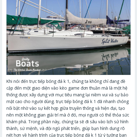
Khi nói đến trực tiếp bóng đá k 1, chúng ta không chỉ đang đề
cập đến một giao diện vào kèo game đơn thuần mà là một hệ
thống được xây dựng với mục tiêu mang lại niềm vui và sự bảo
mật cao cho người dùng. trực tiếp bóng đá k 1 đã nhanh chóng
nổi bật nhờ vào sự kết hợp giữa truyền thống và hiện đại, tạo
nên một không gian giải trí mà ở đó, mọi người có thể thỏa sức
khám phá. Trong phần này, chúng ta sẽ đi sâu vào lịch sử hình
thành, sứ mệnh, và đội ngũ phát triển, giúp bạn hình dung rõ
nét hơn về hành trình của trực tiếp bóng đá k 1 từ ý tưởng ban