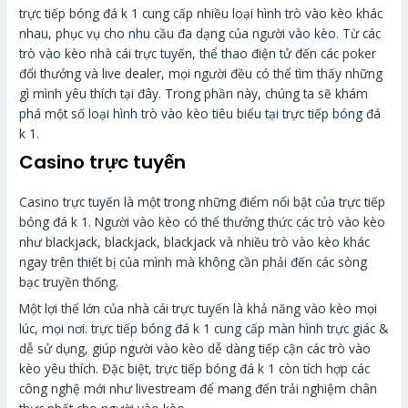
trực tiếp bóng đá k 1 cung cấp nhiều loại hình trò vào kèo khác
nhau, phục vụ cho nhu cầu đa dạng của người vào kèo. Từ các
trò vào kèo nhà cái trực tuyến, thể thao điện tử đến các poker
đổi thưởng và live dealer, mọi người đều có thể tìm thấy những
gì mình yêu thích tại đây. Trong phần này, chúng ta sẽ khám
phá một số loại hình trò vào kèo tiêu biểu tại trực tiếp bóng đá
k 1.
Casino trực tuyến
Casino trực tuyến là một trong những điểm nổi bật của trực tiếp
bóng đá k 1. Người vào kèo có thể thưởng thức các trò vào kèo
như blackjack, blackjack, blackjack và nhiều trò vào kèo khác
ngay trên thiết bị của mình mà không cần phải đến các sòng
bạc truyền thống.
Một lợi thế lớn của nhà cái trực tuyến là khả năng vào kèo mọi
lúc, mọi nơi. trực tiếp bóng đá k 1 cung cấp màn hình trực giác &
dễ sử dụng, giúp người vào kèo dễ dàng tiếp cận các trò vào
kèo yêu thích. Đặc biệt, trực tiếp bóng đá k 1 còn tích hợp các
công nghệ mới như livestream để mang đến trải nghiệm chân