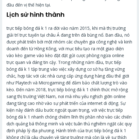
đầu đến vị thế hiện tại.
Lịch sử hình thành
trực tiếp bóng đá k 1 ra đời vào năm 2015, khi mà thị trường
giải trí trực tuyến tại châu Á đang trên đà bùng nổ. Ban đầu, nó
được phát triển bởi một nhóm các chuyên gia công nghệ và kinh
doanh đến từ Hồng Kông, với mục tiêu tạo ra một giao diện
vào kèo game vào kèo đặt đặt gửi cược phòng ngừa online
trực quan và đáng tin cậy. Trong những năm đầu, trực tiếp
bóng đá k 1 tập trung vào việc xây dựng cơ sở hạ tầng vững
chắc, hợp tác với các nhà cung cấp ứng dụng hàng đầu thế giới
như Playtech và Microgaming để đảm bảo chất lượng trò vào
kèo. Đến năm 2018, trực tiếp bóng đá k 1 chính thức mở rộng
sang thị trường Việt Nam, nơi mà nhu yếu nghịch giỡn online
đang tăng cao nhờ vào sự phát triển của internet di động. Sự
kiện này đánh dấu bước ngoặt quan trọng, với việc trực tiếp
bóng đá k 1 nhanh chóng chiếm lĩnh thị phần nhờ vào các chiến
dịch quảng bá thông minh và việc tuân thủ nghiêm ngặt các quy
định pháp lý địa phương. Hành trình của trực tiếp bóng đá k 1
không chỉ là câu chuyện về tăng trưởng mà còn là về sự thích