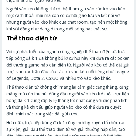
thực nhất cho người vào kèo.
Người vào kèo không chỉ có thể tham gia vào các trò vào kèo
một cách thoải mái mà còn có cơ hội giao lưu và kết nối với
những người vào kèo khác qua chat room, tạo nên một không
khí sôi động như đang ở trong một sòng bạc thật sự.
Thể thao điện tử
Với sự phát triển của ngành công nghiệp thể thao điện tử, trực
tiếp bóng đá k 1 đã không bỏ lỡ cơ hội này khi đưa ra các poker
đổi thưởng game hấp dẫn điện tử. Người vào kèo có thể đặt gửi
cược vào các trận đấu của các trò vào kèo nổi tiếng như League
of Legends, Dota 2, CS:GO và nhiều trò vào kèo khác.
Thể thao điện tử không chỉ mang lại cảm giác căng thẳng, căng
thẳng mà còn thu hút đông đảo người vào kèo trẻ tuổi. trực tiếp
bóng đá k 1 cung cấp tỷ lệ thắng tốt nhất cùng với các phân tích
và thống kê chi tiết, giúp người vào kèo có thể đưa ra quyết
định chính xác trong việc đặt gửi cược.
Hơn nữa, trực tiếp bóng đá k 1 cũng thường xuyên tổ chức các
sự kiện, giải đấu thể thao điện tử với giải thưởng hấp dẫn, tạo
điều kiện cho người vào kèo thỏa sức cạnh tranh và thể hiện