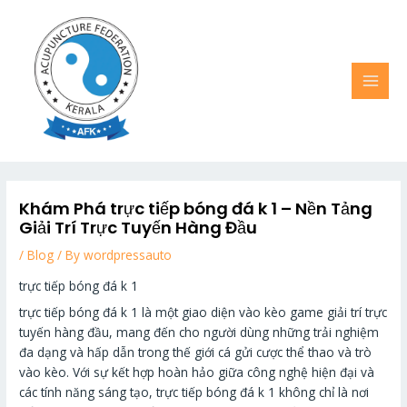
Skip
MAI
to
MEN
content
Khám Phá trực tiếp bóng đá k 1 – Nền Tảng
Giải Trí Trực Tuyến Hàng Đầu
/
Blog
/ By
wordpressauto
trực tiếp bóng đá k 1
trực tiếp bóng đá k 1 là một giao diện vào kèo game giải trí trực
tuyến hàng đầu, mang đến cho người dùng những trải nghiệm
đa dạng và hấp dẫn trong thế giới cá gửi cược thể thao và trò
vào kèo. Với sự kết hợp hoàn hảo giữa công nghệ hiện đại và
các tính năng sáng tạo, trực tiếp bóng đá k 1 không chỉ là nơi