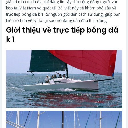
giải trí mà còn là địa chỉ đáng tin cậy cho cộng đồng người vào
kèo tại Việt Nam và quốc tế. Bài viết này sẽ khám phá sâu về
trực tiếp bóng đá k 1, từ nguồn gốc đến cách sử dụng, giúp bạn
hiểu rõ hơn về lý do tại sao nó đang dẫn đầu thị trường.
Giới thiệu về trực tiếp bóng đá
k 1