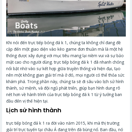
Khi nói đến trực tiếp bóng đá k 1, chúng ta không chỉ đang đề
cập đến một giao diện vào kèo game đơn thuần mà là một hệ
thống được xây dựng với mục tiêu mang lại niềm vui và sự bảo
mật cao cho người dùng. trực tiếp bóng đá k 1 đã nhanh chóng
nổi bật nhờ vào sự kết hợp giữa truyền thống và hiện đại, tạo
nên một không gian giải trí mà ở đó, mọi người có thể thỏa sức
khám phá. Trong phần này, chúng ta sẽ đi sâu vào lịch sử hình
thành, sứ mệnh, và đội ngũ phát triển, giúp bạn hình dung rõ
nét hơn về hành trình của trực tiếp bóng đá k 1 từ ý tưởng ban
đầu đến vị thế hiện tại.
Lịch sử hình thành
trực tiếp bóng đá k 1 ra đời vào năm 2015, khi mà thị trường
giải trí trực tuyến tại châu Á đang trên đà bùng nổ. Ban đầu, nó