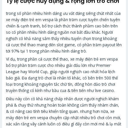
Tỷ lệ cược huy đụng & rộng lớn trò chơi
trong số phần nhiều hình dáng ưu vắt đáng siêng chút nhất của
xe máy điện trẻ em vespa là phần trăm cược tuyên chiến tuyên
chiến & cạnh tranh, bổ trợ cách thức thành phầm cao bên trên
so có phần nhiều hình dáng nguồn nơi bắt đầu khác. Người
nghịch có khả năng sắm thấy nhiều tuyển chọn trong khoảng
cá cược thể thao mang đến slot game, có phần trăm payout lên
tới 97% tại 1 trong phần nhiều hình dáng trò.
Ví dụ, trong phần cá cược thể thao, xe máy điện trẻ em vespa
bổ trợ phần trăm cược cho nhiều giải đấu lớn như Premier
League hay World Cup, giúp người nghịch cao nhất hóa lệch
báo giá. Đa dạng trò chơi là nhân tố khác, có bên trên 500 thể
loại trong khoảng nguyên tắc chữ tín, đông hòn đảo trò chơi
truyền thống cổ kính như bầu cua & tiên tiến như live casino.
Điều này còn có khả năng chấp nhấn được người nghịch khám
phá & chạy thử nhưng hoàn toàn không cảm thấy nhàm chán,
& có nâng cao tính tiêu khiển tổng quan. nhưng hơn nữa, xe
máy điện trẻ em vespa chuyên cập nhật nhiều trò chơi còn mới,
xác xắn rằng vây cánh luôn có điều gì đấy còn mới mẻ & lạ mắt