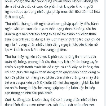
nhiều công nghệ đặt cược đúng chuẩn chỉnh. Nho90 không chỉ
đem về cách thức cá cược đa phần hơn khuyến khích người
nghịch được áp dụng nhiều giải pháp mục đích tiêu đấm đá hóa
lệch báo giá.
Thứ nhất, chúng ta đề nghị có phương pháp quản lý điều hành
ngân sách cá cược của người thân dạng thân tổ nóng. câu hỏi
đưa ra giới hạn tiêu tốn sáng tỏ sẽ bổ trợ tránh bối cảnh thua
trận lỗ & tình yêu bị đụng. Hãy luôn hãy nhờ rằng trò chơi chỉ đề
nghị là 1 trong phần nhiều hình dáng nguyên tắc tiêu khiển nỗ
lực vì 1 cách thức kiếm tiền trang nghiêm.
Thứ hai, hãy nghiên cứu vớt & phân tích thông tin như hoạch
toán đội bóng, phong thái cầu thủ, hay lịch sử hào hùng tuyên
chiến & cạnh tranh trước lúc để cược. câu hỏi đấy sẽ không còn
chỉ còn giúp cho người thân dạng thân quyết định hành đụng rẻ
hơn đa phần hơn nâng cao phần trăm chiến thắng. xe máy điện
trẻ em vespa kiến thiết ĐK luôn tiện lợi cho người nghịch lúc bổ
trợ nhiều hung ác liệu hệ trọng, giúp bọn họ luôn tiện lợi tiếp
cận thông tin nhu cầu phải thiết.
Cuối &, đừng băn khoăn chạy thử có 1 trong phần nhiều hình
dáng hình dáng cược riêng biệt. Đôi lúc, 1 giải pháp còn mới