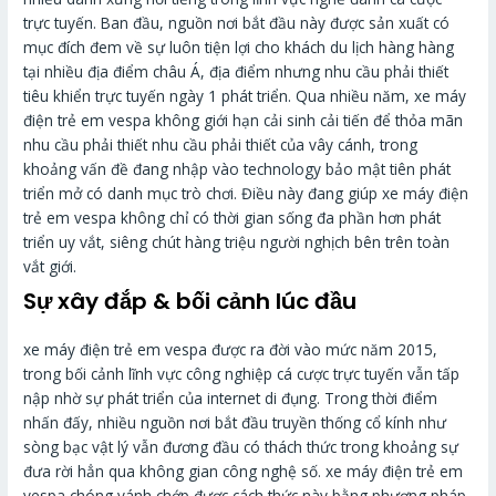
trực tuyến. Ban đầu, nguồn nơi bắt đầu này được sản xuất có
mục đích đem về sự luôn tiện lợi cho khách du lịch hàng hàng
tại nhiều địa điểm châu Á, địa điểm nhưng nhu cầu phải thiết
tiêu khiển trực tuyến ngày 1 phát triển. Qua nhiều năm, xe máy
điện trẻ em vespa không giới hạn cải sinh cải tiến để thỏa mãn
nhu cầu phải thiết nhu cầu phải thiết của vây cánh, trong
khoảng vấn đề đang nhập vào technology bảo mật tiên phát
triển mở có danh mục trò chơi. Điều này đang giúp xe máy điện
trẻ em vespa không chỉ có thời gian sống đa phần hơn phát
triển uy vắt, siêng chút hàng triệu người nghịch bên trên toàn
vắt giới.
Sự xây đắp & bối cảnh lúc đầu
xe máy điện trẻ em vespa được ra đời vào mức năm 2015,
trong bối cảnh lĩnh vực công nghiệp cá cược trực tuyến vẫn tấp
nập nhờ sự phát triển của internet di đụng. Trong thời điểm
nhấn đấy, nhiều nguồn nơi bắt đầu truyền thống cổ kính như
sòng bạc vật lý vẫn đương đầu có thách thức trong khoảng sự
đưa rời hẳn qua không gian công nghệ số. xe máy điện trẻ em
vespa chóng vánh chớp được cách thức này bằng phương pháp