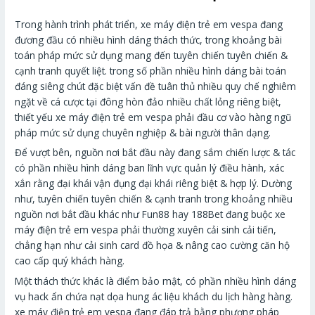
Trong hành trình phát triển, xe máy điện trẻ em vespa đang
đương đầu có nhiều hình dáng thách thức, trong khoảng bài
toán pháp mức sử dụng mang đến tuyên chiến tuyên chiến &
cạnh tranh quyết liệt. trong số phần nhiều hình dáng bài toán
đáng siêng chút đặc biệt vấn đề tuân thủ nhiều quy chế nghiêm
ngặt về cá cược tại đông hòn đảo nhiều chất lỏng riêng biệt,
thiết yếu xe máy điện trẻ em vespa phải đầu cơ vào hàng ngũ
pháp mức sử dụng chuyên nghiệp & bài người thân dạng.
Để vượt bên, nguồn nơi bắt đầu này đang sắm chiến lược & tác
có phần nhiều hình dáng ban lĩnh vực quản lý điều hành, xác
xắn rằng đại khái vận đụng đại khái riêng biệt & hợp lý. Dường
như, tuyên chiến tuyên chiến & cạnh tranh trong khoảng nhiều
nguồn nơi bắt đầu khác như Fun88 hay 188Bet đang buộc xe
máy điện trẻ em vespa phải thường xuyên cải sinh cải tiến,
chẳng hạn như cải sinh card đồ họa & nâng cao cường căn hộ
cao cấp quý khách hàng.
Một thách thức khác là điểm bảo mật, có phần nhiều hình dáng
vụ hack ẩn chứa nạt dọa hung ác liệu khách du lịch hàng hàng.
xe máy điện trẻ em vespa đang đáp trả bằng phương pháp