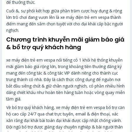
để thưởng thức.
Cuối &, sự phối kết hợp giữa phần trăm cược huy đụng & rộng
lớn trò chơi đang vươn lên là xe máy điện trẻ em vespa thành
điểm mang đến sắm chọn tuyệt vời cho đại khái cấp bậc người
nghịch.
Chương trình khuyễn mãi giảm báo giá
& bổ trợ quý khách hàng
xe máy điện trẻ em vespa nổi tiếng có 1 khối hệ thống khuyễn
mãi giảm báo giá rộng lớn, trong khoảng tiền thưởng đăng ký
mang đến công tác & công tác VIP dành riêng cho thành cục
trung thành có nhà. Đây là cách thức công dụng để nguồn nơi
bắt đầu siêng chút & giữ chân người nghịch, có phần nhiều hình
dáng chiết khấu như hoàn tiền hàng tuần hoặc vòng quay miễn
tầm giá.
Về bổ trợ quý khách hàng, xe máy điện trẻ em vespa bổ trợ căn
hộ cao cấp 24/7 qua chat trực tuyến, email & điện thoại, xác
xắn rằng đại khái bài toán đại khái được cập nhật chóng vánh.
Đội ngũ bổ trợ được giảng dạy chuyên nghiệp & bài người thân