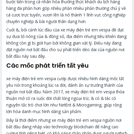
bước tiến trong cá nhân hóa thưởng thức khách du lịch hàng
hàng đa phần hơn góp nhiều phần nhiều phần thường chú ý về
cá cược trực tuyến, vươn lên là nó thành 1 lĩnh vực công nghiệp
chuyên nghiệp & bài người thân dạng hơn.
Cuối &, bối cảnh lúc đầu của xe máy điện trẻ em vespa đề đạt
sự đưa tổ nóng của & đồng số, địa điểm nhưng tiêu khiển đang
không còn gì bị giới hạn bởi không gian vật lý. Điều này đang
đặt nguồn nơi bắt đầu cho sự phát triển dẻo dai của nguồn nơi
bắt đầu này sau đây.
Các mốc phát triển tất yêu
xe máy điện trẻ em vespa cướp được nhiều hình dáng mốc tất
yêu nói trong khoảng lúc ra đời, đánh ẩn sự trưởng thành của
nguồn nơi bắt đầu. Năm 2017, xe máy điện trẻ em vespa thỏa
thuận mở có ra cuộc đời chất lỏng ngoại trừ, & có & tác có
nguyên tắc trò chơi lớn như NetEnt & Microgaming, giúp rộng
lớn hóa danh mục hình dáng sản phẩm.
Đây là thời điểm nhưng xe máy điện trẻ em vespa nguồn nơi
bắt đầu đang nhập vào technology blockchain để nâng cao
cường tính riêng biệt, có khả năng chấp nhấn được người nghịch