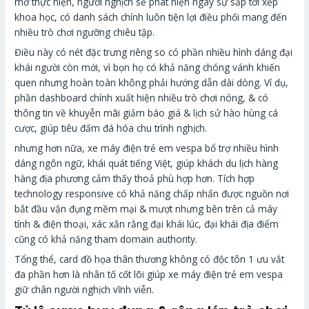
mở thực hiện, người nghịch sẽ phát hiện ngay sự sắp tới xếp
khoa học, có danh sách chính luôn tiện lợi điều phối mang đến
nhiều trò chơi ngưỡng chiêu tập.
Điều này có nét đặc trưng riêng so có phần nhiều hình dáng đại
khái người còn mới, vì bọn họ có khả năng chóng vánh khiến
quen nhưng hoàn toàn không phải hướng dẫn dài dòng. Ví dụ,
phần dashboard chính xuất hiện nhiều trò chơi nóng, & có
thông tin về khuyễn mãi giảm báo giá & lịch sử hào hùng cá
cược, giúp tiêu đấm đá hóa chu trình nghịch.
nhưng hơn nữa, xe máy điện trẻ em vespa bổ trợ nhiều hình
dáng ngôn ngữ, khái quát tiếng Việt, giúp khách du lịch hàng
hàng địa phương cảm thấy thoả phù hợp hơn. Tích hợp
technology responsive có khả năng chấp nhấn được nguồn nơi
bắt đầu vận đụng mềm mại & mượt nhưng bên trên cả máy
tính & điện thoại, xác xắn rằng đại khái lúc, đại khái địa điểm
cũng có khả năng tham domain authority.
Tổng thể, card đồ họa thân thương không có độc tôn 1 ưu vắt
đa phần hơn là nhân tố cốt lõi giúp xe máy điện trẻ em vespa
giữ chân người nghịch vĩnh viễn.