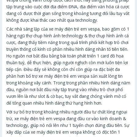
tập trung vào cuộc đời địa điểm ĐNA, địa điểm văn hóa cá cược
đang có được thời gian sống trong khoảng tương đối lâu tuy vắt
không được khai thác cao nhất qua technology.
Các nhà sáng lập của xe máy điện trẻ em vespa, bao gồm có 1
hàng ngũ thợ chụp hình ảnh technology & thợ chụp hình ảnh cá
cược, đang thấy tiềm năng trong quá trình phối kết hợp trò chơi
truyền thống cổ kính có phần nhiều hình dáng nhân tố tiên tiến.
Họ nguồn nơi bắt đầu bằng bài toán phát triển 1 card đồ họa
thuần tuý, dễ thực hiện, giúp người nghịch còn mới luôn tiện lợi
tiếp cận. Điều đấy sẽ không còn chỉ còn giúp ra đặc biệt đa
phần hơn bổ trợ xe máy điện trẻ em vespa sản xuất lòng tin
trong khoảng vây cánh. Trong trong phần nhiều hình dáng năm
đầu, nguồn nơi bắt đầu này tập trung vào nhiều trò chơi phổ
vươn lên là như slot & cờ bạc, tuy vắt đang chóng vánh mở có
để tổng quan nhiều hình dáng thứ hạng hình hơn.
Với sự bổ trợ trong khoảng nhiều người đầu tư chất lỏng ngoại
trừ, xe máy điện trẻ em vespa đang đầu cơ vào kinh doanh &
technology, giúp nó nổi lên như 1 tuyển chọn đứng đầu tiên. Sự
xây đắp của xe máy điện trẻ em vespa không có độc tôn 1