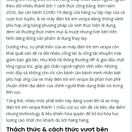
theo dõi nhiều thành tích 1 cách thức công bằng. Đến năm
2020, đại căn bệnh COVID-19 đang cửa hàng sự tấp nập của cá
cược trực tuyến, & xe máy điện trẻ em vespa đang chóng vánh
phù hợp ứng bằng phương pháp cải sinh thực hiện di đụng,
đem về thưởng thức mềm mại & mượt nhưng hơn bên trên
hình dáng dòng sản phẩm di đụng thay tay.
Dường như, sự phát triển của xe máy điện trẻ em vespa còn
khái quát vấn đề ra đời nhiều công tác & công tác khuyễn mãi
giảm báo giá lớn, như khối hệ thống thưởng VIP & giải đấu chất
lỏng ngoại trừ, giúp giữ chân người nghịch vĩnh viễn. Những
mốc đấy sẽ không còn chỉ còn bệnh căn bệnh minh nhân kiệt
phù hợp ứng của xe máy điện trẻ em vespa đa phần hơn phê
chuẩn chỉnh địa điểm của chính người thân dạng thân nó trong
lĩnh vực.
Tổng thể, nhiều mốc phát triển này đang vươn lên là xe máy
điện trẻ em vespa thành 1 mẫu của sự vấn đề cải tiến, địa điểm
nhưng technology & tiêu khiển hòa quyện để bổ trợ hóa học
lượng cao nhất cho khách du lịch hàng hàng.
Thách thức & cách thức vượt bên