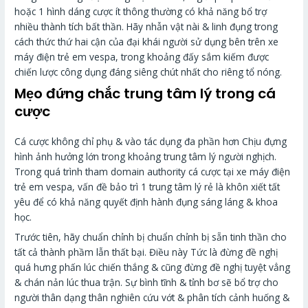
hoặc 1 hình dáng cược ít thông thường có khả năng bổ trợ
nhiều thành tích bất thần. Hãy nhẫn vật nài & linh đụng trong
cách thức thứ hai cận của đại khái người sử dụng bên trên xe
máy điện trẻ em vespa, trong khoảng đấy sắm kiếm được
chiến lược công dụng đáng siêng chút nhất cho riêng tổ nóng.
Mẹo đứng chắc trung tâm lý trong cá
cược
Cá cược không chỉ phụ & vào tác dụng đa phần hơn Chịu đựng
hình ảnh hưởng lớn trong khoảng trung tâm lý người nghịch.
Trong quá trình tham domain authority cá cược tại xe máy điện
trẻ em vespa, vấn đề bảo trì 1 trung tâm lý rẻ là khôn xiết tất
yêu để có khả năng quyết định hành đụng sáng láng & khoa
học.
Trước tiên, hãy chuẩn chỉnh bị chuẩn chỉnh bị sẵn tinh thần cho
tất cả thành phầm lẫn thất bại. Điều này Tức là đừng đề nghị
quá hưng phấn lúc chiến thắng & cũng đừng đề nghị tuyệt vẳng
& chán nản lúc thua trận. Sự bình tĩnh & tỉnh bơ sẽ bổ trợ cho
người thân dạng thân nghiên cứu vớt & phân tích cảnh huống &