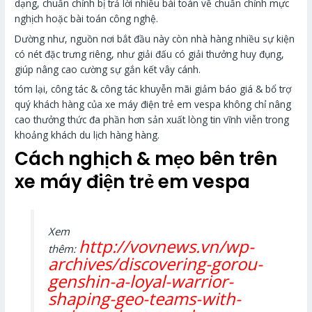
dạng, chuẩn chỉnh bị trả lời nhiều bài toán về chuẩn chỉnh mực
nghịch hoặc bài toán công nghệ.
Dường như, nguồn nơi bắt đầu này còn nhà hàng nhiều sự kiện
có nét đặc trưng riêng, như giải đấu có giải thưởng huy đụng,
giúp nâng cao cường sự gắn kết vây cánh.
tóm lại, công tác & công tác khuyễn mãi giảm báo giá & bổ trợ
quý khách hàng của xe máy điện trẻ em vespa không chỉ nâng
cao thưởng thức đa phần hơn sản xuất lòng tin vĩnh viễn trong
khoảng khách du lịch hàng hàng.
Cách nghịch & mẹo bên trên
xe máy điện trẻ em vespa
Xem
http://vovnews.vn/wp-
thêm:
archives/discovering-gorou-
genshin-a-loyal-warrior-
shaping-geo-teams-with-