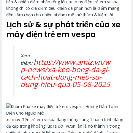
tiến & nhiều điểm nhấn rộng lớn, xe máy điện trẻ em vespa
không chỉ có địa điểm tiêu khiển đa phần hơn là điểm mang
đến sắm chọn cho nhiều ai đam mê thử thách & kiếm lời.
Lịch sử & sự phát triển của xe
máy điện trẻ em vespa
Xem
https://www.amiz.vn/w
thêm:
p-news/xa-keo-bong-da-gi-
cach-hoat-dong-meo-su-
dung-hieu-qua-05-08-2025
xe máy điện trẻ em vespa đang thông sang 1 hành trình đáng
đề cập trong khoảng lúc ra đời, vươn lên là nó thành 1 trong
nhiều danh xưng nổi tiếng trong lĩnh vực nghề đánh cá cược