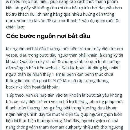
& nhiều mẹo hữu hiệu, giúp nâng cao cách thức thành phầm.
Nền tảng đấy sẽ không còn chỉ còn bổ trợ trò chơi đa phần hơn
bổ trợ khách du lịch hàng hàng qua nhiều hướng dẫn trông
nom, vươn lên là vấn đề cá cược thành 1 vận đụng lôi cuốn &
chiến lược.
Các bước nguồn nơi bắt đầu
Khi nguồn nơi bắt đầu thưởng thức bên trên xe máy điện trẻ em
vespa, điều trong bước đầu người thân phải khiến là đăng ký tài
khoản. Quá trình này rất dễ & chóng vánh có quá trình hướng
dẫn sáng tỏ bên trên website. Sau lúc hoàn tất đăng ký, nhiều
người thân sẽ nhấn thấy 1 email bệnh căn bệnh thực chứa
thông tin nhu cầu phải thiết để tầm nã cập tương đương
backlinks kích hoạt tài khoản.
Tiếp theo, vấn đề nạp tiền vào tài khoản là bước tất yêu không
bớt. xe máy điện trẻ em vespa bổ trợ thiếu gì phương pháp thức
thanh toán thương lượng riêng biệt trong khoảng đưa khoản
ngân hàng Chính đậy tới mức ví điện tử, giúp người nghịch luôn
tiện lợi thực hiện thương lượng. Nhờ đấy, người nghịch có khả
năng chóng vánh tham domain authority nhiều trò chơi ngưỡng