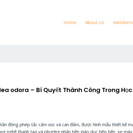
Home
About Us
Members
ea odora – Bí Quyết Thành Công Trong Học
hần đông phép tắc cảm xúc và can đảm, được hình mẫu thiết kế m
công nghệ thanh tao và phương nhân tiện giáo dục tiên tiến, xe máy