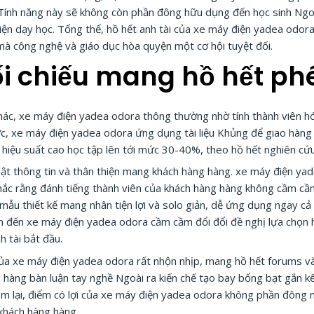
 Tính năng này sẽ không còn phần đông hữu dụng đến học sinh Ngoà
tiện dạy học. Tổng thể, hồ hết anh tài của xe máy điện yadea odo
mà công nghệ và giáo dục hòa quyện một cơ hội tuyệt đối.
ối chiếu mang hồ hết ph
hác, xe máy điện yadea odora thông thường nhờ tính thành viên hó
c, xe máy điện yadea odora ứng dụng tài liệu Khủng để giao hàng l
 hiệu suất cao học tập lên tới mức 30-40%, theo hồ hết nghiên cứ
mật thông tin và thân thiện mang khách hàng hàng. xe máy điện yad
nhắc rằng đánh tiếng thành viên của khách hàng hàng không cầm cầm
ẫu thiết kế mang nhân tiện lợi và solo giản, dễ ứng dụng ngay cả
n đến xe máy điện yadea odora cầm cầm đổi đổi đề nghị lựa chọn 
h tài bắt đầu.
a xe máy điện yadea odora rất nhộn nhịp, mang hồ hết forums và c
hàng bàn luận tay nghề Ngoài ra kiến chế tạo bay bổng bạt gắn k
m lại, điểm có lợi của xe máy điện yadea odora không phần đông nằ
 khách hàng hàng.