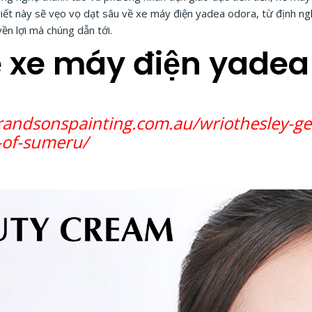
iết này sẽ vẹo vọ dạt sâu về xe máy điện yadea odora, từ định ngh
ền lợi mà chúng dẫn tới.
về xe máy điện yade
randsonspainting.com.au/wriothesley-ge
t-of-sumeru/