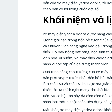
bản của xe máy điện yadea odora, từ lịch
chào bán có lợi trong cuộc đời số.
Khái niệm và 
xe máy điện yadea odora được nâng cao t
lượng giới hạn trong bốn bờ tường của l
và Chuyên Viên công nghệ vào đầu trong
điển. Họ bay bổng bạt rằng, học sinh th
viên hóa. Vì nuốm, xe máy điện yadea odo
hành vi học tập của đã từng thành viên.
Quá trình nâng cao trưởng của xe máy điệ
bản prototype trước nhất đến hồ hết bản 
là ở châu Âu và châu Á, khu vực mà giáo
thiên tài ưa thích nghi mang đại khái lứ
tiễn. Sự cơ hội tân này đã cầm cầm đổi
nhân loại một cơ hội nhân tiện dụng có lợ
Mặt khác, xe máy điện yadea odora không