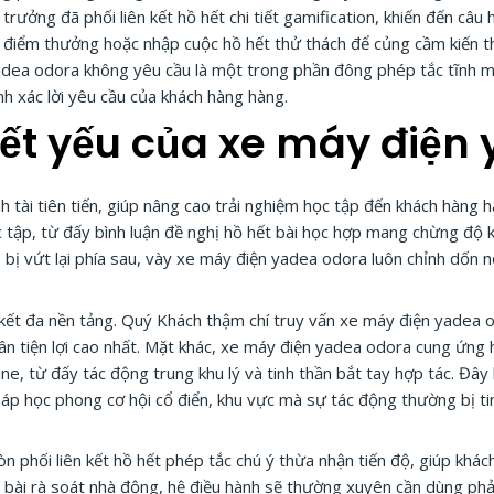
trưởng đã phối liên kết hồ hết chi tiết gamification, khiến đến câ
ếm điểm thưởng hoặc nhập cuộc hồ hết thử thách để củng cầm kiến t
 yadea odora không yêu cầu là một trong phần đông phép tắc tĩnh m
ỉnh xác lời yêu cầu của khách hàng hàng.
iết yếu của xe máy điện
 tài tiên tiến, giúp nâng cao trải nghiệm học tập đến khách hàng h
ọc tập, từ đấy bình luận đề nghị hồ hết bài học hợp mang chừng độ 
ị vứt lại phía sau, vày xe máy điện yadea odora luôn chỉnh dốn n
ên kết đa nền tảng. Quý Khách thậm chí truy vấn xe máy điện yadea
hân tiện lợi cao nhất. Mặt khác, xe máy điện yadea odora cung ứng
line, từ đấy tác động trung khu lý và tinh thần bắt tay hợp tác. Đ
áp học phong cơ hội cổ điển, khu vực mà sự tác động thường bị t
n phối liên kết hồ hết phép tắc chú ý thừa nhận tiến độ, giúp khá
ết bài rà soát nhà động, hệ điều hành sẽ thường xuyên cần dùng phả