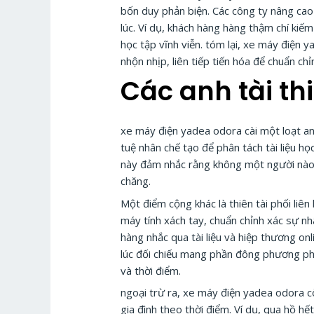
bốn duy phản biện. Các công ty nâng cao 
lúc. Ví dụ, khách hàng hàng thậm chí ki
học tập vĩnh viễn. tóm lại, xe máy điện
nhộn nhịp, liên tiếp tiến hóa để chuẩn ch
Các anh tài th
xe máy điện yadea odora cài một loạt anh
tuệ nhân chế tạo để phân tách tài liệu h
này đảm nhắc rằng không một người nào b
chăng.
Một điểm cộng khác là thiên tài phối li
máy tính xách tay, chuẩn chỉnh xác sự n
hàng nhắc qua tài liệu và hiệp thương on
lúc đối chiếu mang phần đông phương ph
và thời điểm.
ngoại trừ ra, xe máy điện yadea odora cò
gia đình theo thời điểm. Ví dụ, qua hồ h