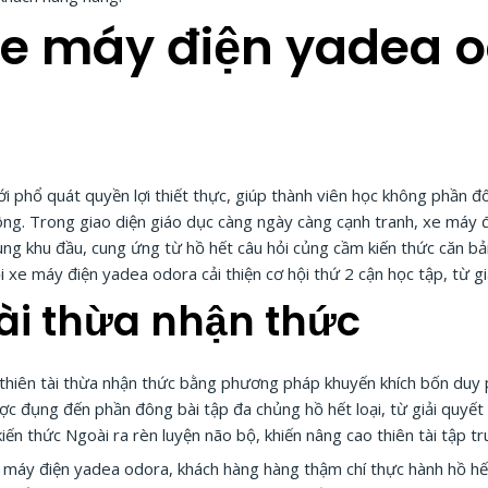
 xe máy điện yadea 
 phổ quát quyền lợi thiết thực, giúp thành viên học không phần đô
ng. Trong giao diện giáo dục càng ngày càng cạnh tranh, xe máy 
rung khu đầu, cung ứng từ hồ hết câu hỏi củng cầm kiến thức căn b
 xe máy điện yadea odora cải thiện cơ hội thứ 2 cận học tập, từ gi
tài thừa nhận thức
thiên tài thừa nhận thức bằng phương pháp khuyến khích bốn duy p
 đụng đến phần đông bài tập đa chủng hồ hết loại, từ giải quyết tr
n thức Ngoài ra rèn luyện não bộ, khiến nâng cao thiên tài tập tr
 máy điện yadea odora, khách hàng hàng thậm chí thực hành hồ hết 