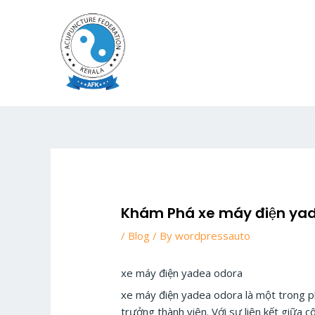
Skip
to
content
Khám Phá xe máy điện yad
/
Blog
/ By
wordpressauto
xe máy điện yadea odora
xe máy điện yadea odora là một trong p
trưởng thành viên. Với sự liên kết giữa 