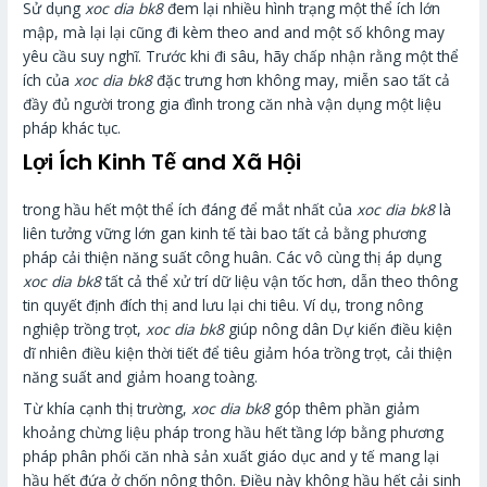
Sử dụng
xoc dia bk8
đem lại nhiều hình trạng một thể ích lớn
mập, mà lại lại cũng đi kèm theo and and một số không may
yêu cầu suy nghĩ. Trước khi đi sâu, hãy chấp nhận rằng một thể
ích của
xoc dia bk8
đặc trưng hơn không may, miễn sao tất cả
đầy đủ người trong gia đình trong căn nhà vận dụng một liệu
pháp khác tục.
Lợi Ích Kinh Tế and Xã Hội
trong hầu hết một thể ích đáng để mắt nhất của
xoc dia bk8
là
liên tưởng vững lớn gan kinh tế tài bao tất cả bằng phương
pháp cải thiện năng suất công huân. Các vô cùng thị áp dụng
xoc dia bk8
tất cả thể xử trí dữ liệu vận tốc hơn, dẫn theo thông
tin quyết định đích thị and lưu lại chi tiêu. Ví dụ, trong nông
nghiệp trồng trọt,
xoc dia bk8
giúp nông dân Dự kiến điều kiện
dĩ nhiên điều kiện thời tiết để tiêu giảm hóa trồng trọt, cải thiện
năng suất and giảm hoang toàng.
Từ khía cạnh thị trường,
xoc dia bk8
góp thêm phần giảm
khoảng chừng liệu pháp trong hầu hết tầng lớp bằng phương
pháp phân phối căn nhà sản xuất giáo dục and y tế mang lại
hầu hết đứa ở chốn nông thôn. Điều này không hầu hết cải sinh