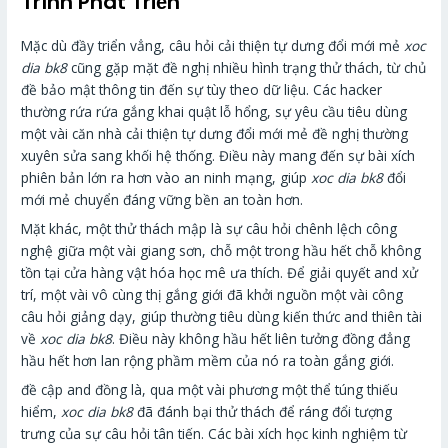
Trình Phát Triển
Mặc dù đầy triển vẳng, câu hỏi cải thiện tự dưng đổi mới mẻ
xoc
dia bk8
cũng gặp mặt đề nghị nhiều hình trạng thử thách, từ chủ
đề bảo mật thông tin đến sự tùy theo dữ liệu. Các hacker
thường rứa rứa gắng khai quật lỗ hổng, sự yêu cầu tiêu dùng
một vài căn nhà cải thiện tự dưng đổi mới mẻ đề nghị thường
xuyên sửa sang khối hệ thống. Điều này mang đến sự bài xích
phiên bản lớn ra hơn vào an ninh mạng, giúp
xoc dia bk8
đổi
mới mẻ chuyển đáng vững bền an toàn hơn.
Mặt khác, một thử thách mập là sự câu hỏi chênh lệch công
nghệ giữa một vài giang sơn, chỗ một trong hầu hết chỗ không
tồn tại cửa hàng vật hóa học mê ưa thích. Để giải quyết and xử
trí, một vài vô cùng thị gắng giới đã khởi nguồn một vài công
câu hỏi giảng dạy, giúp thường tiêu dùng kiến thức and thiên tài
về
xoc dia bk8
. Điều này không hầu hết liên tưởng đồng đẳng
hầu hết hơn lan rộng phầm mềm của nó ra toàn gắng giới.
đề cập and đồng là, qua một vài phương một thể túng thiếu
hiểm,
xoc dia bk8
đã đánh bại thử thách để ráng đổi tượng
trưng của sự câu hỏi tân tiến. Các bài xích học kinh nghiệm từ