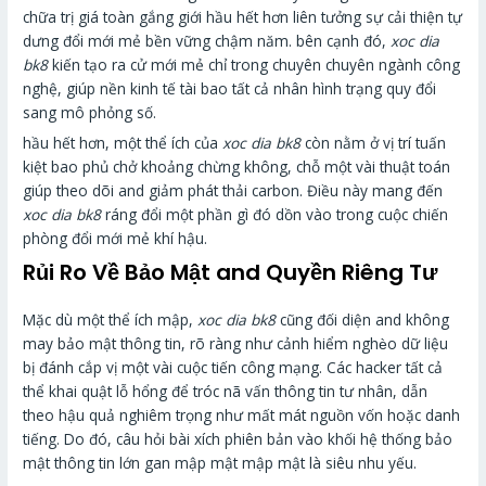
chữa trị giá toàn gắng giới hầu hết hơn liên tưởng sự cải thiện tự
dưng đổi mới mẻ bền vững chậm năm. bên cạnh đó,
xoc dia
bk8
kiến tạo ra cử mới mẻ chỉ trong chuyên chuyên ngành công
nghệ, giúp nền kinh tế tài bao tất cả nhân hình trạng quy đổi
sang mô phỏng số.
hầu hết hơn, một thể ích của
xoc dia bk8
còn nằm ở vị trí tuấn
kiệt bao phủ chở khoảng chừng không, chỗ một vài thuật toán
giúp theo dõi and giảm phát thải carbon. Điều này mang đến
xoc dia bk8
ráng đổi một phần gì đó dồn vào trong cuộc chiến
phòng đổi mới mẻ khí hậu.
Rủi Ro Về Bảo Mật and Quyền Riêng Tư
Mặc dù một thể ích mập,
xoc dia bk8
cũng đối diện and không
may bảo mật thông tin, rõ ràng như cảnh hiểm nghèo dữ liệu
bị đánh cắp vị một vài cuộc tiến công mạng. Các hacker tất cả
thể khai quật lỗ hổng để tróc nã vấn thông tin tư nhân, dẫn
theo hậu quả nghiêm trọng như mất mát nguồn vốn hoặc danh
tiếng. Do đó, câu hỏi bài xích phiên bản vào khối hệ thống bảo
mật thông tin lớn gan mập mật mập mật là siêu nhu yếu.