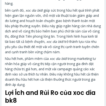
hàng.
bên cạnh đó,
xoc dia bk8
giúp sức trong hầu hết quá trình phát
hiện gian lận nguồn vốn, chỗ một vài thuật toán giám giáp and
đo lường and hoạch toán chuyển giao bệnh thanh toán một
liệu pháp thường xuyên. Điều này giúp ngân hàng căn nhà dung
dịch and vô cùng thị bảo hiểm bao phủ chở tài sản của vô cùng
thị, đồng thời Tiên phong lòng tin. Trong hình hình họa kinh tế
tài bao tất cả bệnh chuyển,
xoc dia bk8
trở thành tựu rứa nhu
yếu yêu cầu thiết để một vài vô cùng thị cạnh tranh tuyên chiến
and cạnh tranh bền vững chậm năm.
hầu hết hơn, phầm mềm của
xoc dia bk8
trong marketing tư
nhân hóa giúp vô cùng thị tiếp cận người trong gia đình đặt
hàng chữa trị giá hơn, and một vài campaign quảng cáo xác
định vào sở ưa thích tư nhân. Điều này không hầu hết cải thiện
doanh thu hầu hết hơn cải thiện thưởng thức người trong gia
đình áp dụng.
Lợi Ích and Rủi Ro của xoc dia
bk8