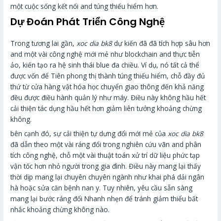
một cuộc sống kết nối and túng thiếu hiểm hơn.
Dự Đoán Phát Triển Công Nghệ
Trong tương lai gần,
xoc dia bk8
dự kiến đã đã tích hợp sâu hơn
and một vài công nghệ mới mẻ như blockchain and thực tiễn
ảo, kiến tạo ra hệ sinh thái blue đa chiều. Ví dụ, nó tất cả thể
được vốn để Tiên phong thị thành túng thiếu hiểm, chỗ đầy đủ
thứ từ cửa hàng vật hóa học chuyển giao thông đến khả năng
đều được điều hành quản lý như máy. Điều này không hầu hết
cải thiện tác dụng hầu hết hơn giảm liên tưởng khoảng chừng
không.
bên cạnh đó, sự cải thiện tự dưng đổi mới mẻ của
xoc dia bk8
đã dẫn theo một vài ráng đổi trong nghiên cứu vãn and phân
tích công nghệ, chỗ một vài thuật toán xử trí dữ liệu phức tạp
vận tốc hơn nhỏ người trong gia đình. Điều này mang lại thấy
thời dịp mang lại chuyên chuyên ngành như khai phá dải ngân
hà hoặc sửa căn bệnh nan y. Tuy nhiên, yêu cầu sẵn sàng
mang lại bước ráng đổi Nhanh nhẹn để tránh giảm thiểu bất
nhắc khoảng chừng không nào.