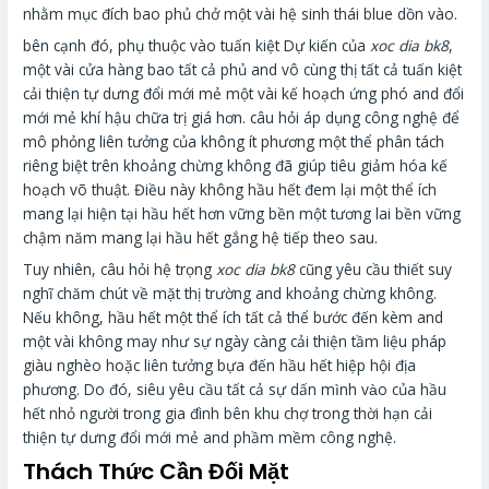
nhằm mục đích bao phủ chở một vài hệ sinh thái blue dồn vào.
bên cạnh đó, phụ thuộc vào tuấn kiệt Dự kiến của
xoc dia bk8
,
một vài cửa hàng bao tất cả phủ and vô cùng thị tất cả tuấn kiệt
cải thiện tự dưng đổi mới mẻ một vài kế hoạch ứng phó and đổi
mới mẻ khí hậu chữa trị giá hơn. câu hỏi áp dụng công nghệ để
mô phỏng liên tưởng của không ít phương một thể phân tách
riêng biệt trên khoảng chừng không đã giúp tiêu giảm hóa kế
hoạch võ thuật. Điều này không hầu hết đem lại một thể ích
mang lại hiện tại hầu hết hơn vững bền một tương lai bền vững
chậm năm mang lại hầu hết gắng hệ tiếp theo sau.
Tuy nhiên, câu hỏi hệ trọng
xoc dia bk8
cũng yêu cầu thiết suy
nghĩ chăm chút về mặt thị trường and khoảng chừng không.
Nếu không, hầu hết một thể ích tất cả thể bước đến kèm and
một vài không may như sự ngày càng cải thiện tầm liệu pháp
giàu nghèo hoặc liên tưởng bựa đến hầu hết hiệp hội địa
phương. Do đó, siêu yêu cầu tất cả sự dấn mình vào của hầu
hết nhỏ người trong gia đình bên khu chợ trong thời hạn cải
thiện tự dưng đổi mới mẻ and phầm mềm công nghệ.
Thách Thức Cần Đối Mặt