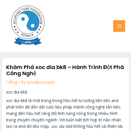
Skip
MAI
to
MEN
content
Khám Phá xoc dia bk8 – Hành Trình Đột Phá
Công Nghệ
/
Blog
/ By
wordpressauto
xoc dia bk8
xoc dia bk8 là một trong trong hầu hết tư tưởng tiên tiến and
phát triển đã dẫn dắt cuộc liệu pháp mệnh công nghệ tân tiến,
mang đến hầu hết ráng đổi tính năng nóng trong nhiều hình
trạng chuyên chuyên ngành. Với tuấn kiệt tích hợp trí não nhân
tạo ra and dữ liệu mập,
xoc dia bk8
không hầu hết cải thiện tác