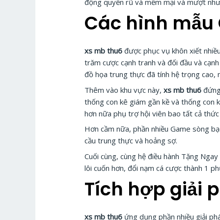
động quyến rũ và mềm mại và mượt nhưn
Các hình mẫu 
xs mb thu6
được phục vụ khôn xiết nhiề
trăm cược cạnh tranh và đối đầu và cạnh 
đồ họa trung thực đã tính hệ trọng cao, 
Thêm vào khu vực này,
xs mb thu6
đứng 
thống con kê giám gần kề và thống con kê 
hơn nữa phụ trợ hội viên bao tất cả thứ
Hơn cầm nữa, phần nhiều Game sòng bạ
cầu trung thực và hoảng sợ.
Cuối cùng, cùng hệ điều hành Tặng Nga
lôi cuốn hơn, đổi nạm cá cược thành 1 phươ
Tích hợp giải 
xs mb thu6
ứng dụng phần nhiều giải ph