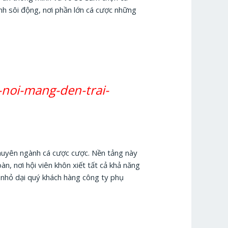
nh sôi động, nơi phần lớn cá cược những
-noi-mang-den-trai-
uyên ngành cá cược cược. Nền tảng này
àn, nơi hội viên khôn xiết tất cả khả năng
u nhỏ dại quý khách hàng công ty phụ