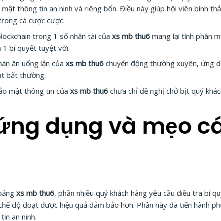
mật thông tin an ninh và riêng bốn. Điều này giúp hội viên bình thả
trong cá cược cược.
lockchain trong 1 số nhân tài của
xs mb thu6
mang lại tính phân m
 1 bí quyết tuyệt vời.
hán ăn uống lận của
xs mb thu6
chuyển động thường xuyên, ứng dụn
ạt bất thường.
ảo mật thông tin của
xs mb thu6
chưa chỉ đề nghị chở bịt quý khác
ng dụng và mẹo cá 
hoảng
xs mb thu6
, phần nhiều quý khách hàng yêu cầu điều tra bí 
chế độ đoạt được hiệu quả đảm bảo hơn. Phần này đã tiến hành ph
tin an ninh.