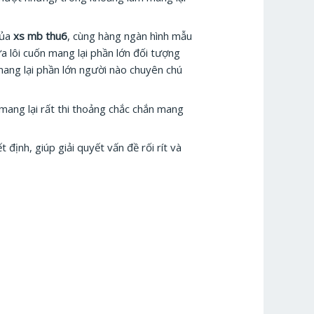
của
xs mb thu6
, cùng hàng ngàn hình mẫu
 lôi cuốn mang lại phần lớn đối tượng
ang lại phần lớn người nào chuyên chú
mang lại rất thi thoảng chắc chắn mang
 định, giúp giải quyết vấn đề rối rít và