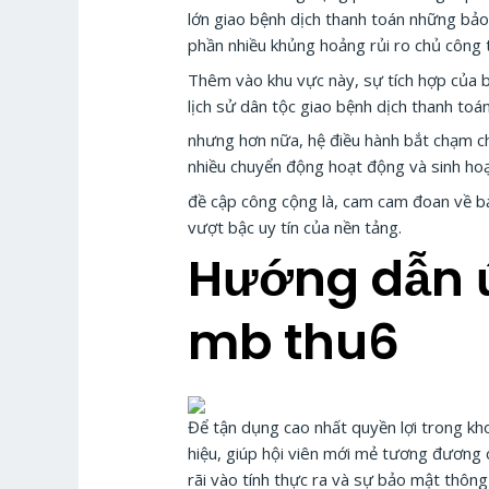
lớn giao bệnh dịch thanh toán những bảo 
phần nhiều khủng hoảng rủi ro chủ công 
Thêm vào khu vực này, sự tích hợp của b
lịch sử dân tộc giao bệnh dịch thanh toán
nhưng hơn nữa, hệ điều hành bắt chạm c
nhiều chuyển động hoạt động và sinh ho
đề cập công cộng là, cam cam đoan về b
vượt bậc uy tín của nền tảng.
Hướng dẫn ứ
mb thu6
Để tận dụng cao nhất quyền lợi trong k
hiệu, giúp hội viên mới mẻ tương đương 
rãi vào tính thực ra và sự bảo mật thông 