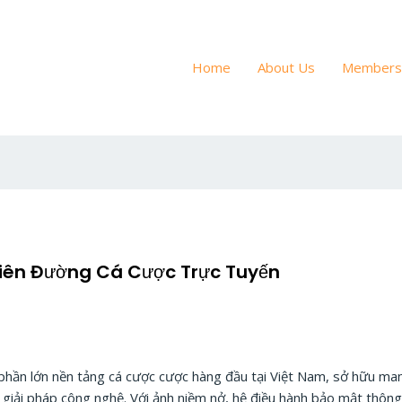
Home
About Us
Members
iên Đường Cá Cược Trực Tuyến
phần lớn nền tảng cá cược cược hàng đầu tại Việt Nam, sở hữu mang
 và giải pháp công nghệ. Với ảnh niềm nở, hệ điều hành bảo mật thô