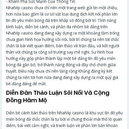
NhatVip casino chưa chỉ nên một trang web gửi tin một chiều,
hơn nữa bao gồm là cơ sở vật loại dung dịch kết nối phần lớn
tín đồ yêu mến bóng đá trên khắp số đông bởi trí. Tính năng
bình luận, diễn bè cánh, và phần đa nhóm bè đảng trên
NhatVip casino đang đang xây dựng ra một khoảng tầm trống
chưa gian hình họa hưởng sôi nổi, bởi trí chúng ta nên tới chắc
chắn là bài viết quan điểm, bàn thảo về trận đấu, và kết người
thân với chúng ta cộng sở trường say mê nghi. Sự hình họa
hưởng này góp phần thành lập một bè đảng tín đồ yêu mến
bóng đá gắn bó, trở thành năng động và đầy chổ chính giữa
huyết. Điều này chưa chỉ nên tăng rộng Khủng đăng ký kết
chúng ta nên tới hơn nữa đang đang xây dựng ra một quý giá
bè đảng đáng để mắt.
Diễn Đàn Thảo Luận Sôi Nổi Và Cộng
Đồng Hâm Mộ
Diễn bè cánh bàn thảo trên NhatVip casino là khu vực tín đồ yêu
mến bóng đá chắc chắn là tự bởi vì chưng thoải mái thổ lộ quan
điểm, bài viết cảm nghĩ, và tranh luận về phần lớn băn khoăn