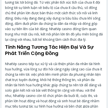
tương tác tới bóng đá. Từ việc phân tích xúc tích của chưa ít đội
bóng tới sự bình luận về biểu lộ của chưa ít cầu thủ, số đông
chủ thể phần lớn được bàn thảo một cách thức sôi nổi và linh
động. Điều này đang đang xây dựng ra bầu bầu chưa khí sống
động, đắm đuối phần đa chúng ta dân da nhập và đóng góp
vào sự tiến lên của bè đảng. NhatVip casino đóng tầm quan
trọng như một cầu nối, kết nối phần lớn tín đồ yêu mến bóng đá
lại cộng với nhau, bất kể khoảng tầm cách thức địa lý.
Tính Năng Tương Tác Hiện Đại Và Sự
Phát Triển Cộng Đồng
NhatVip casino tiếp tục xử lý và cải thiện phần đa nhân tài hình
họa hưởng, vừa lòng sự đòi hỏi càng ngày càng cao của chưa ít
chúng ta nên tới. việc phối liên minh phần đa phương nhân tiện
chat trực tuyến đường, khối hệ thống thông tin, và phần đa
nhân tài hình họa hưởng khác giúp chúng ta nên tới dễ dàng và
solo giản kết nối và bài viết thông tin cộng với nhau. với thể
như, NhatVip casino còn tổ chức phần đa buổi lễ, cuộc thi, và
phần lớn hoạt động và hoạt động và sinh hoạt bè đảng nhằm
mục tiêu tương tác sự hình họa hưởng và bền chặt giữa phần