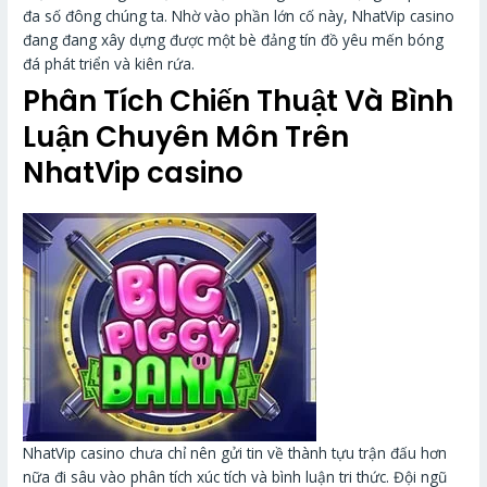
đa số đông chúng ta. Nhờ vào phần lớn cố này, NhatVip casino
đang đang xây dựng được một bè đảng tín đồ yêu mến bóng
đá phát triển và kiên rứa.
Phân Tích Chiến Thuật Và Bình
Luận Chuyên Môn Trên
NhatVip casino
NhatVip casino chưa chỉ nên gửi tin về thành tựu trận đấu hơn
nữa đi sâu vào phân tích xúc tích và bình luận tri thức. Đội ngũ