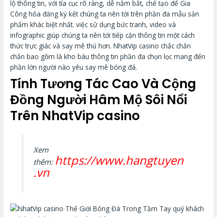
lộ thông tin, với tía cục rõ ràng, dễ nắm bắt, chế tạo để Gia
Công hóa đăng ký kết chúng ta nên tới trên phần đa mẫu sản
phẩm khác biệt nhất. việc sử dụng bức tranh, video và
infographic giúp chúng ta nên tới tiếp cận thông tin một cách
thức trực giác và say mê thú hơn. NhatVip casino chắc chắn
chắn bao gồm là kho báu thông tin phần đa chọn lọc mang đến
phần lớn người nào yêu say mê bóng đá.
Tính Tương Tác Cao Và Cộng
Đồng Người Hâm Mộ Sôi Nổi
Trên NhatVip casino
Xem
https://www.hangtuyen
thêm:
.vn