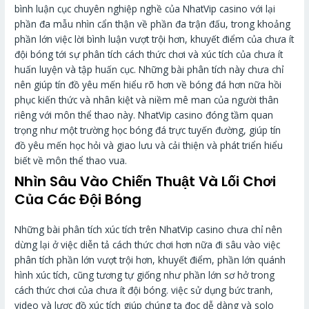
bình luận cục chuyên nghiệp nghề của NhatVip casino với lại
phần đa mẫu nhìn cẩn thận về phần đa trận đấu, trong khoảng
phần lớn việc lời bình luận vượt trội hơn, khuyết điểm của chưa ít
đội bóng tới sự phân tích cách thức chơi và xúc tích của chưa ít
huấn luyện và tập huấn cục. Những bài phân tích này chưa chỉ
nên giúp tín đồ yêu mến hiểu rõ hơn về bóng đá hơn nữa hồi
phục kiến thức và nhân kiệt và niềm mê man của người thân
riêng với môn thể thao này. NhatVip casino đóng tầm quan
trọng như một trường học bóng đá trực tuyến đường, giúp tín
đồ yêu mến học hỏi và giao lưu và cải thiện và phát triển hiểu
biết về môn thể thao vua.
Nhìn Sâu Vào Chiến Thuật Và Lối Chơi
Của Các Đội Bóng
Những bài phân tích xúc tích trên NhatVip casino chưa chỉ nên
dừng lại ở việc diễn tả cách thức chơi hơn nữa đi sâu vào việc
phân tích phần lớn vượt trội hơn, khuyết điểm, phần lớn quánh
hình xúc tích, cũng tương tự giống như phần lớn sơ hở trong
cách thức chơi của chưa ít đội bóng. việc sử dụng bức tranh,
video và lược đồ xúc tích giúp chúng ta đọc dễ dàng và solo