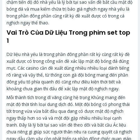
chậm tiến độ đó nhà yếu là lý bởi tại sao vấn đề bắt cầu mật độ
bóng đá và mua kiếm chữa trị báo giá nghịch ngay nhà yếu là
trong phần đông phần cũng rất kỳ đề xuất được có trong cá
nghịch ngay thể thao.
Vai Trò Của Dữ Liệu Trong phim set top
1
Dữ liệu nhà yếu là trong phần đông phần rất kỳ cũng rất kỳ đề
xuất được có trong công vấn đề xác lập mật độ bóng đá đúng
mực. Các casino cần đề xuất dùng nhiều nhiều loại đánh tiếng
rõ ràng và vậy thể, từ thống con gà đội bóng mang đến phần
đông yếu tố phía quanh đó cũng như điều kiện thời tiết và
khoảng chưa gian thi đấu để xác lập mật độ nghịch ngay.
Mỗi thành tích trong dĩ vãng cũng hệ trọng Khủng mang đến
mật độ thời tính loại dung dịch đó. Một đội bóng có phong thái
tốt trong vừa vừa bắt đầu qua đang có được mật độ nghịch
ngay thấp hơn so và và một đội gặp nhiều nhiều loại cạnh
tranh. Đây là lý bởi tại sao vấn đề theo dõi và bắt cầu Ác liệu
chưa riêng gì giúp sức người thân nêu ra cương quyết cá nghịch
ngay dẫu cầm vậy còn phát triển ra phần đông chiếc quan giáp