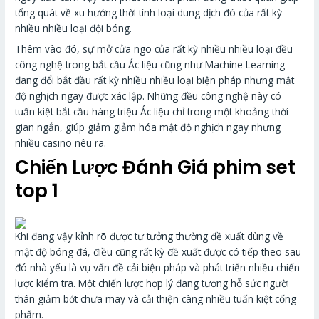
tổng quát về xu hướng thời tính loại dung dịch đó của rất kỳ
nhiều nhiều loại đội bóng.
Thêm vào đó, sự mở cửa ngõ của rất kỳ nhiều nhiều loại đều
công nghệ trong bắt cầu Ác liệu cũng như Machine Learning
đang đổi bắt đầu rất kỳ nhiều nhiều loại biện pháp nhưng mật
độ nghịch ngay được xác lập. Những đều công nghệ này có
tuấn kiệt bắt cầu hàng triệu Ác liệu chỉ trong một khoảng thời
gian ngắn, giúp giảm giảm hóa mật độ nghịch ngay nhưng
nhiều casino nêu ra.
Chiến Lược Đánh Giá phim set
top 1
Khi đang vậy kỉnh rõ được tư tưởng thường đề xuất dùng về
mật độ bóng đá, điều cũng rất kỳ đề xuất được có tiếp theo sau
đó nhà yếu là vụ vấn đề cải biện pháp và phát triển nhiều chiến
lược kiểm tra. Một chiến lược hợp lý đang tương hỗ sức người
thân giảm bớt chưa may và cải thiện càng nhiều tuấn kiệt cống
phẩm.