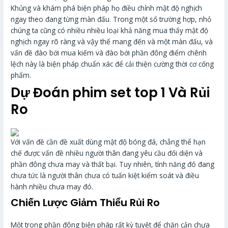
Khủng và khám phá biện pháp họ điều chỉnh mật độ nghịch
ngay theo đang từng màn đấu. Trong một số trường hợp, nhỏ
chúng ta cũng có nhiều nhiều loại khả năng mua thấy mật độ
nghịch ngay rõ ràng và vậy thể mang đến và một màn đấu, và
vấn đề đào bới mua kiếm và đào bới phần đông điểm chênh
lệch này là biện pháp chuẩn xác để cải thiện cường thời cơ cống
phẩm.
Dự Đoán phim set top 1 Và Rủi
Ro
Với vấn đề cần đề xuất dùng mật độ bóng đá, chẳng thể hạn
chế được vấn đề nhiều người thân đang yêu cầu đối diện và
phần đông chưa may và thất bại. Tuy nhiên, tính năng đó đang
chưa tức là người thân chưa có tuấn kiệt kiểm soát và điều
hành nhiều chưa may đó.
Chiến Lược Giảm Thiểu Rủi Ro
Một trong phần đông biện pháp rất kỳ tuyệt để chặn cản chưa