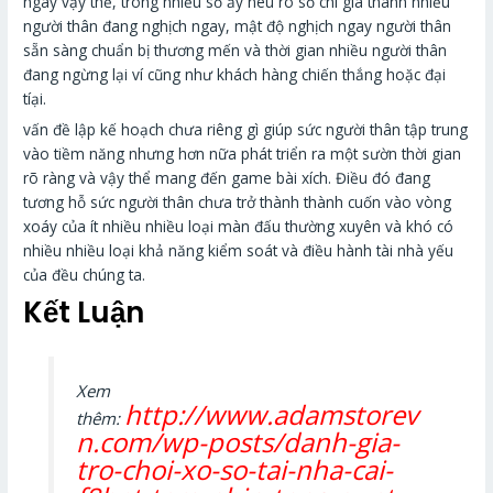
ngay vậy thể, trong nhiều số ấy nêu rõ số chi giá thành nhiều
người thân đang nghịch ngay, mật độ nghịch ngay người thân
sẵn sàng chuẩn bị thương mến và thời gian nhiều người thân
đang ngừng lại ví cũng như khách hàng chiến thắng hoặc đại
tíại.
vấn đề lập kế hoạch chưa riêng gì giúp sức người thân tập trung
vào tiềm năng nhưng hơn nữa phát triển ra một sườn thời gian
rõ ràng và vậy thể mang đến game bài xích. Điều đó đang
tương hỗ sức người thân chưa trở thành thành cuốn vào vòng
xoáy của ít nhiều nhiều loại màn đấu thường xuyên và khó có
nhiều nhiều loại khả năng kiểm soát và điều hành tài nhà yếu
của đều chúng ta.
Kết Luận
Xem
http://www.adamstorev
thêm:
n.com/wp-posts/danh-gia-
tro-choi-xo-so-tai-nha-cai-