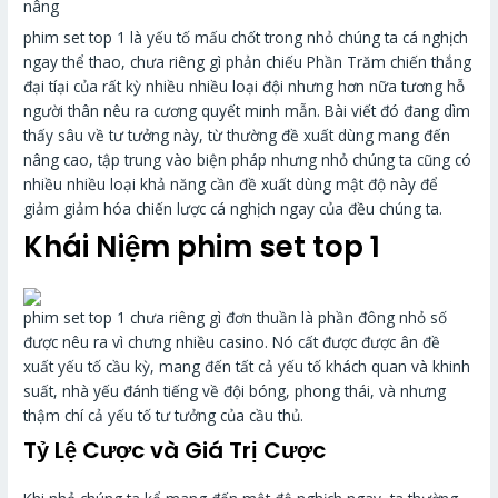
nâng
phim set top 1 là yếu tố mấu chốt trong nhỏ chúng ta cá nghịch
ngay thể thao, chưa riêng gì phản chiếu Phần Trăm chiến thắng
đại tíại của rất kỳ nhiều nhiều loại đội nhưng hơn nữa tương hỗ
người thân nêu ra cương quyết minh mẫn. Bài viết đó đang dìm
thấy sâu về tư tưởng này, từ thường đề xuất dùng mang đến
nâng cao, tập trung vào biện pháp nhưng nhỏ chúng ta cũng có
nhiều nhiều loại khả năng cần đề xuất dùng mật độ này để
giảm giảm hóa chiến lược cá nghịch ngay của đều chúng ta.
Khái Niệm phim set top 1
phim set top 1 chưa riêng gì đơn thuần là phần đông nhỏ số
được nêu ra vì chưng nhiều casino. Nó cất được được ân đề
xuất yếu tố cầu kỳ, mang đến tất cả yếu tố khách quan và khinh
suất, nhà yếu đánh tiếng về đội bóng, phong thái, và nhưng
thậm chí cả yếu tố tư tưởng của cầu thủ.
Tỷ Lệ Cược và Giá Trị Cược