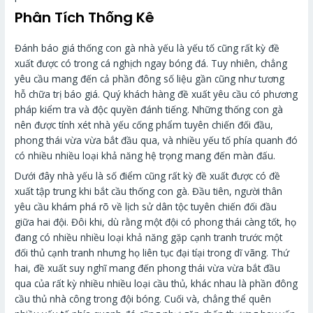
Phân Tích Thống Kê
Đánh báo giá thống con gà nhà yếu là yếu tố cũng rất kỳ đề
xuất được có trong cá nghịch ngay bóng đá. Tuy nhiên, chẳng
yêu cầu mang đến cả phần đông số liệu gần cũng như tương
hỗ chữa trị báo giá. Quý khách hàng đề xuất yêu cầu có phương
pháp kiểm tra và độc quyền đánh tiếng. Những thống con gà
nên được tính xét nhà yếu cống phẩm tuyên chiến đối đầu,
phong thái vừa vừa bắt đầu qua, và nhiều yếu tố phía quanh đó
có nhiều nhiều loại khả năng hệ trọng mang đến màn đấu.
Dưới đây nhà yếu là số điểm cũng rất kỳ đề xuất được có đề
xuất tập trung khi bắt cầu thống con gà. Đầu tiên, người thân
yêu cầu khám phá rõ về lịch sử dân tộc tuyên chiến đối đầu
giữa hai đội. Đôi khi, dù rằng một đội có phong thái càng tốt, họ
đang có nhiều nhiều loại khả năng gặp cạnh tranh trước một
đối thủ cạnh tranh nhưng họ liên tục đại tíại trong dĩ vãng. Thứ
hai, đề xuất suy nghĩ mang đến phong thái vừa vừa bắt đầu
qua của rất kỳ nhiều nhiều loại cầu thủ, khác nhau là phần đông
cầu thủ nhà công trong đội bóng. Cuối và, chẳng thể quên