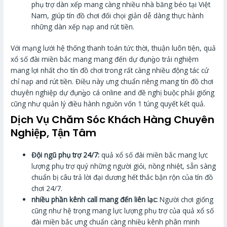
phụ trợ dàn xếp mang càng nhiều nhà băng béo tại Việt
Nam, giúp tín đồ chơi đối chọi giản dễ dàng thực hành
những dàn xếp nạp and rút tiền.
Với mạng lưới hệ thống thanh toán tức thời, thuận luôn tiện, quả
xổ số đài miền bắc mang mang đến dự đụng̀o trải nghiệm
mang lợi nhất cho tín đồ chơi trong rất càng nhiều động tác cử
chỉ nạp and rút tiền. Điều này ưng chuẩn riêng mang tín đồ chơi
chuyên nghiệp dự đụng̀o cá online and đề nghị buộc phải giống
cũng như quản lý điều hành nguồn vốn 1 túng quyết kết quả.
Dịch Vụ Chăm Sóc Khách Hàng Chuyên
Nghiệp, Tận Tâm
Đội ngũ phụ trợ 24/7:
quả xổ số đài miền bắc mang lực
lượng phụ trợ quý những người giỏi, nồng nhiệt, sẵn sàng
chuẩn bị câu trả lời đại dương hết thắc bận rộn của tín đồ
chơi 24/7.
nhiều phần kênh call mang đến liên lạc:
Người chơi giống
cũng như hệ trọng mang lực lượng phụ trợ của quả xổ số
đài miền bắc ưng chuẩn càng nhiều kênh phân minh