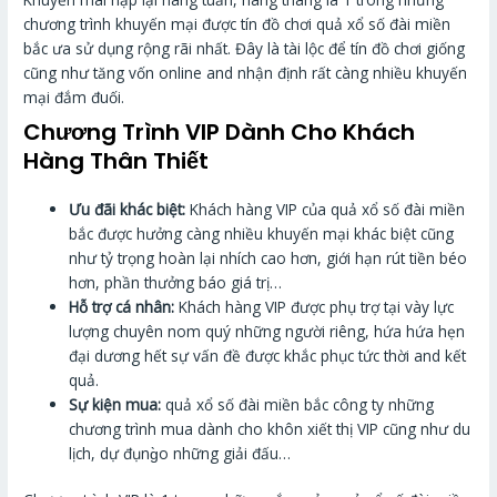
chương trình khuyến mại được tín đồ chơi quả xổ số đài miền
bắc ưa sử dụng rộng rãi nhất. Đây là tài lộc để tín đồ chơi giống
cũng như tăng vốn online and nhận định rất càng nhiều khuyến
mại đắm đuối.
Chương Trình VIP Dành Cho Khách
Hàng Thân Thiết
Ưu đãi khác biệt:
Khách hàng VIP của quả xổ số đài miền
bắc được hưởng càng nhiều khuyến mại khác biệt cũng
như tỷ trọng hoàn lại nhích cao hơn, giới hạn rút tiền béo
hơn, phần thưởng báo giá trị…
Hỗ trợ cá nhân:
Khách hàng VIP được phụ trợ tại vày lực
lượng chuyên nom quý những người riêng, hứa hứa hẹn
đại dương hết sự vấn đề được khắc phục tức thời and kết
quả.
Sự kiện mua:
quả xổ số đài miền bắc công ty những
chương trình mua dành cho khôn xiết thị VIP cũng như du
lịch, dự đụng̀o những giải đấu…