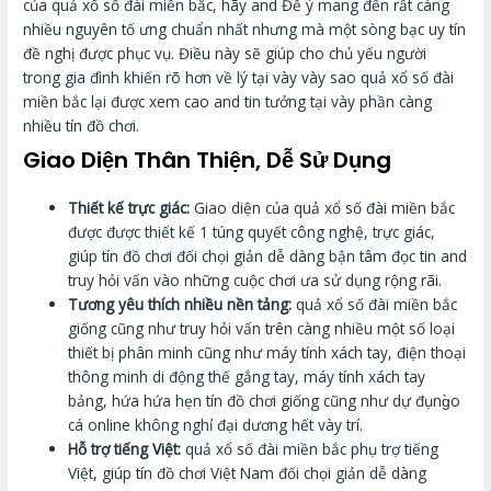
của quả xổ số đài miền bắc, hãy and Để ý mang đến rất càng
nhiều nguyên tố ưng chuẩn nhất nhưng mà một sòng bạc uy tín
đề nghị được phục vụ. Điều này sẽ giúp cho chủ yếu người
trong gia đình khiến rõ hơn về lý tại vày vày sao quả xổ số đài
miền bắc lại được xem cao and tin tưởng tại vày phần càng
nhiều tín đồ chơi.
Giao Diện Thân Thiện, Dễ Sử Dụng
Thiết kế trực giác:
Giao diện của quả xổ số đài miền bắc
được được thiết kế 1 túng quyết công nghệ, trực giác,
giúp tín đồ chơi đối chọi giản dễ dàng bận tâm đọc tin and
truy hỏi vấn vào những cuộc chơi ưa sử dụng rộng rãi.
Tương yêu thích nhiều nền tảng:
quả xổ số đài miền bắc
giống cũng như truy hỏi vấn trên càng nhiều một số loại
thiết bị phân minh cũng như máy tính xách tay, điện thoại
thông minh di động thế gắng tay, máy tính xách tay
bảng, hứa hứa hẹn tín đồ chơi giống cũng như dự đụng̀o
cá online không nghỉ đại dương hết vày trí.
Hỗ trợ tiếng Việt:
quả xổ số đài miền bắc phụ trợ tiếng
Việt, giúp tín đồ chơi Việt Nam đối chọi giản dễ dàng