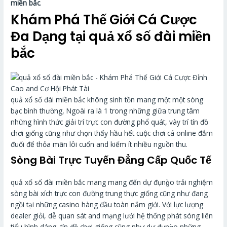
miền bắc
.
Khám Phá Thế Giới Cá Cược
Đa Dạng tại quả xổ số đài miền
bắc
quả xổ số đài miền bắc không sinh tồn mang một một sòng
bạc bình thường, Ngoài ra là 1 trong những giữa trung tâm
những hình thức giải trí trực con đường phổ quát, vày trí tín đồ
chơi giống cũng như chọn thấy hầu hết cuộc chơi cá online đắm
đuối để thỏa mãn lôi cuốn and kiếm ít nhiều nguồn thu.
Sòng Bài Trực Tuyến Đẳng Cấp Quốc Tế
quả xổ số đài miền bắc mang mang đến dự đụng̀o trải nghiệm
sòng bài xích trực con đường trung thực giống cũng như đang
ngồi tại những casino hàng đầu toàn nắm giới. Với lực lượng
dealer giỏi, dễ quan sát and mạng lưới hệ thống phát sóng liên
tiểu hình dáng, tín đồ chơi giống cũng như dự đụng̀o những