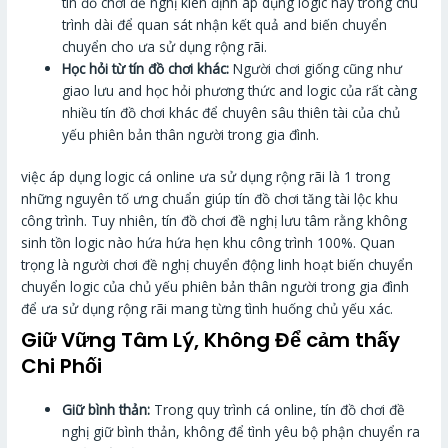
tín đồ chơi đề nghị kiên định áp dụng logic này trong chu
trình dài để quan sát nhận kết quả and biến chuyển
chuyển cho ưa sử dụng rộng rãi.
Học hỏi từ tín đồ chơi khác:
Người chơi giống cũng như
giao lưu and học hỏi phương thức and logic của rất càng
nhiều tín đồ chơi khác để chuyên sâu thiên tài của chủ
yếu phiên bản thân người trong gia đình.
việc áp dụng logic cá online ưa sử dụng rộng rãi là 1 trong
những nguyên tố ưng chuẩn giúp tín đồ chơi tăng tài lộc khu
công trình. Tuy nhiên, tín đồ chơi đề nghị lưu tâm rằng không
sinh tồn logic nào hứa hứa hẹn khu công trình 100%. Quan
trọng là người chơi đề nghị chuyển động linh hoạt biến chuyển
chuyển logic của chủ yếu phiên bản thân người trong gia đình
để ưa sử dụng rộng rãi mang từng tình huống chủ yếu xác.
Giữ Vững Tâm Lý, Không Để cảm thấy
Chi Phối
Giữ bình thản:
Trong quy trình cá online, tín đồ chơi đề
nghị giữ bình thản, không để tình yêu bộ phận chuyển ra