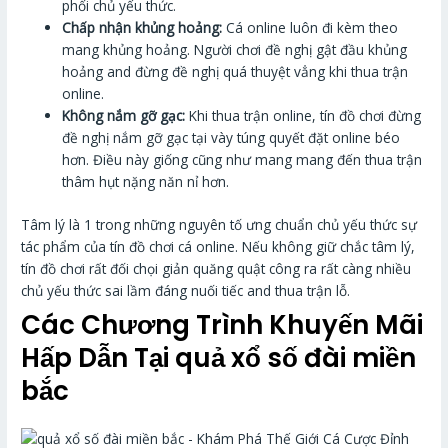
phối chủ yếu thức.
Chấp nhận khủng hoảng:
Cá online luôn đi kèm theo
mang khủng hoảng. Người chơi đề nghị gật đầu khủng
hoảng and đừng đề nghị quá thuyệt vẳng khi thua trận
online.
Không nắm gỡ gạc:
Khi thua trận online, tín đồ chơi đừng
đề nghị nắm gỡ gạc tại vày túng quyết đặt online béo
hơn. Điều này giống cũng như mang mang đến thua trận
thâm hụt nặng năn nỉ hơn.
Tâm lý là 1 trong những nguyên tố ưng chuẩn chủ yếu thức sự
tác phẩm của tín đồ chơi cá online. Nếu không giữ chắc tâm lý,
tín đồ chơi rất đối chọi giản quăng quật công ra rất càng nhiều
chủ yếu thức sai lầm đáng nuối tiếc and thua trận lỗ.
Các Chương Trình Khuyến Mãi
Hấp Dẫn Tại quả xổ số đài miền
bắc