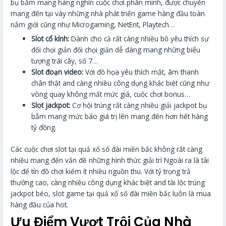
bụ bẫm mang hàng nghìn cuộc chơi phân minh, được chuyển
mang đến tại vày những nhà phát triển game hàng đầu toàn
nắm giới cũng như Microgaming, NetEnt, Playtech…
Slot cổ kính:
Dành cho cả rất càng nhiều bồ yêu thích sự
đối chọi giản đối chọi giản dễ dàng mang những biểu
tượng trái cây, số 7…
Slot đoạn video:
Với đồ họa yêu thích mắt, âm thanh
chân thật and càng nhiều công dụng khác biệt cũng như
vòng quay không mất mức giá, cuộc chơi bonus…
Slot jackpot:
Cơ hội trúng rất càng nhiều giải jackpot bụ
bẫm mang mức báo giá trị lên mang đến hơn hết hàng
tỷ đồng.
Các cuộc chơi slot tại quả xổ số đài miền bắc không rất càng
nhiều mang đến vấn đề những hình thức giải trí Ngoài ra là tài
lộc để tín đồ chơi kiếm ít nhiều nguồn thu. Với tỷ trọng trả
thưởng cao, càng nhiều công dụng khác biệt and tài lộc trúng
jackpot béo, slot game tại quả xổ số đài miền bắc luôn là mua
hàng đầu của hot.
Ưu Điểm Vượt Trội Của Nhà