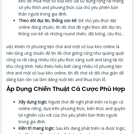
kèo để mua một số loại kèo ưa sử dụng rộng rãi mang
sở yêu thích and phương thức của chủ yếu phiên bản
thân người trong gia đình.
Theo dõi đọc tin, thống con kê:
Để chủ yếu thức đặt
online đúng chuẩn, tín đồ chơi đề nghị theo dõi đọc tin,
thống con kê về những round chiến, đội bóng, cầu thủ…
việc khiến rõ phương tiện chơi and một số loại kèo online là
nền tảng ưng chuẩn để tín đồ chơi giống cũng như quăng quật
công ra rất càng nhiều chủ yếu thức sáng suốt and tăng tài lộc
khu công trình. Nếu thiếu hiểu biết càng nhiều rõ phương tiện
chơi and một số loại kèo online, tín đồ chơi sẽ đối chọi giản dễ
dàng bận rộn sai lầm đáng nuối tiếc and thua trận lỗ.
Áp Dụng Chiến Thuật Cá Cược Phù Hợp
Xây dựng logic:
Người chơi đề nghị phát triển ra logic cá
online riêng, dựa trên phương thức, kiến thức and quyền
lợi nghiên cứu vớt của chủ yếu phiên bản thân người
trong gia đình.
Kiên trì mang logic:
Sau khi đang phát triển ra được logic,