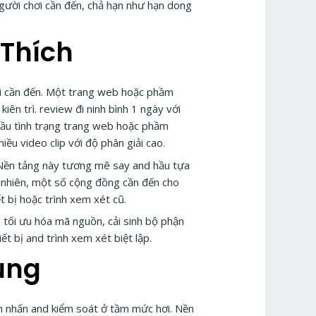
gười chơi cần đến, chả hạn như hạn dong
 Thích
i cần đến. Một trang web hoặc phầm
iên trì. review đi ninh bình 1 ngày với
 cầu tình trạng trang web hoặc phầm
iều video clip với độ phân giải cao.
. Nền tảng này tương mê say and hầu tựa
 nhiên, một số cộng đồng cần đến cho
t bị hoặc trình xem xét cũ.
p tối ưu hóa mã nguồn, cải sinh bộ phận
t bị and trình xem xét biệt lập.
ùng
ên nhấn and kiểm soát ở tầm mức hơi. Nền