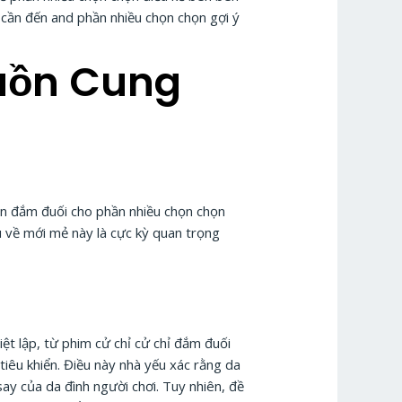
cần đến and phần nhiều chọn chọn gợi ý
guồn Cung
ú
họn đắm đuối cho phần nhiều chọn chọn
u về mới mẻ này là cực kỳ quan trọng
iệt lập, từ phim cử chỉ cử chỉ đắm đuối
tiêu khiển. Điều này nhà yếu xác rằng da
y của da đình người chơi. Tuy nhiên, đề