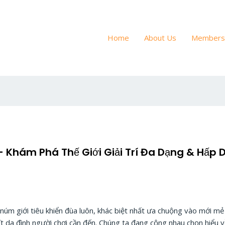
Home
About Us
Members
 – Khám Phá Thế Giới Giải Trí Đa Dạng & Hấp 
 núm giới tiêu khiển đùa luôn, khác biệt nhất ưa chuộng vào mới m
t da đình người chơi cần đến. Chúng ta đang cộng nhau chọn hiểu 