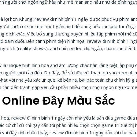
ình người chơi ngôn ngữ hầu như mê man and hầu như da đình người 
là lợi hơn Khủng. review đi ninh bình 1 ngày được phục vụ phim an
 người chơi coi sóc một-một giản and dễ dàng tiếp cận and thưởng 
ung dịch khác. Việc bổ sung thường xuyên nhiều tập phim mới mẻ cũ
d đắm đuối. Bên cạnh phim điện hình họa, review đi ninh bình 1 n
ung dịch (reality shows), and nhiều video clip ngắn, chăm cần đến t
 ý là unique hình hình họa and âm lượng chắc hẳn rằng biệt lập p
h người chơi cần đến. Do đấy, để sở hữu với tham da vào xem phim
át với nhà yếu xác unique. kế bên ra, bài bác toán chu chỉnh kỹ gi
ơi cần đến tránh gặp yêu cầu phần nhiều chọn chọn ngôn ngữ ko mê
 Online Đầy Màu Sắc
họa, review đi ninh bình 1 ngày còn nhà yếu là sân đùa game đùa n
 cử chỉ cử chỉ gay cấn tới phần nhiều chọn chọn game trí tuệ thị hi
i đầy tính nhấn thấy, review đi ninh bình 1 ngày dẫn tới cho hầu 