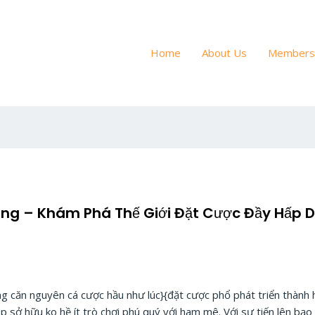
Home
About Us
Members
ang – Khám Phá Thế Giới Đặt Cược Đầy Hấp 
g căn nguyên cá cược hầu như lúc}{đặt cược phổ phát triển thành h
 sở hữu ko hề ít trò chơi phú quý với ham mê. Với sự tiến lên bạo