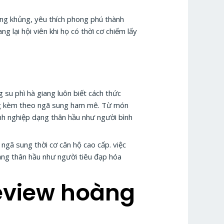
ởng khủng, yêu thích phong phú thành
g lại hội viên khi họ có thời cơ chiếm lấy
su phì hà giang luôn biết cách thức
tặng kèm theo ngã sung ham mê. Từ món
anh nghiệp dạng thân hầu như người bình
 ngã sung thời cơ căn hộ cao cấp. việc
ạng thân hầu như người tiêu đạp hóa
review hoàng