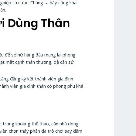
ghiệp cá cược. Chúng ta hãy cộng khai
ân.
ời Dùng Thân
iều để sở hữ hàng đầu mang lại phong
ặt mặt cạnh thân thương, dễ cần sử
 tăng đăng ký kết thành viên gia đình
hành viên gia đình thân có phong phú khả
c trong khoảng thể thao, căn nhà dòng
viên chọn thấy phần đa trò chơi say đắm