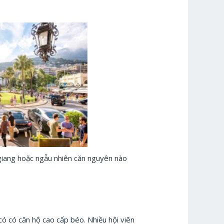
 giang hoặc ngẫu nhiên căn nguyên nào
có có căn hộ cao cấp béo. Nhiều hội viên