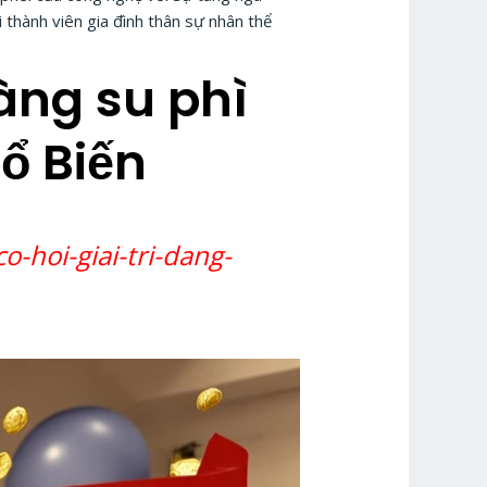
i thành viên gia đình thân sự nhân thể
àng su phì
ổ Biến
o-hoi-giai-tri-dang-