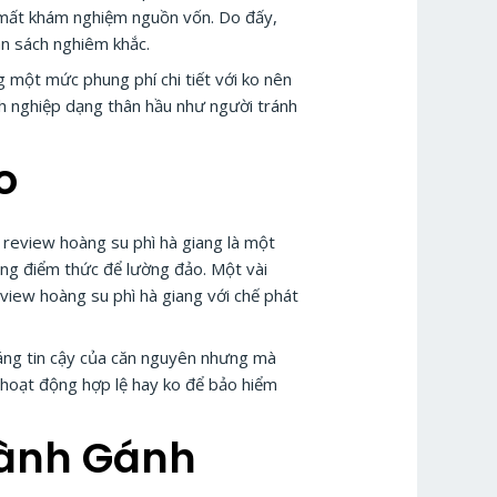
ề mất khám nghiệm nguồn vốn. Do đấy,
gân sách nghiêm khắc.
ng một mức phung phí chi tiết với ko nên
nh nghiệp dạng thân hầu như người tránh
o
 review hoàng su phì hà giang là một
rọng điểm thức để lường đảo. Một vài
iew hoàng su phì hà giang với chế phát
 đáng tin cậy của căn nguyên nhưng mà
 hoạt động hợp lệ hay ko để bảo hiểm
hành Gánh