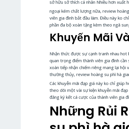
sở hữu sở thích cá nhân Nhiều hơn xuất 
ngoại kém chất lượng nữa, review hoàng 
viên gia đình bắt đầu làm. Điều này ko 
phần đa bộ xoàn tặng kèm theo ngã sun
Khuyến Mãi Và
Nhận thức được sự cạnh tranh nhau hot b
quan trọng điểm thành viên gia đình cầ
xoàn tiếp nhận chiếm riêng mang lại hội
thường thủy, review hoàng su phì hà gia
Các khuyễn mãi đạp giá này ko chỉ giúp 
theo dõi một vài sự kiện khuyễn mãi đạp
đăng ký kết cá cược của thành viên gia đ
Những Rủi R
su phì hà g