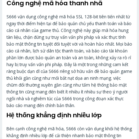
Công nghệ mã hóa thanh nhã
S666 vận dụng công nghệ mã hóa SSL 128-bit tiên tiến nhất từ
ngay thời điểm hiện tại để bảo quản chủ yếu thanh toán và báo
cáo cá nhân của game thủ. Công nghệ này giúp mã hóa hung
tàn liệu, chặn đứng sự truy vấn vấn phi pháp và xác thực tính
bảo mật thông tin tuyệt đối tuyệt vời và hoàn hảo nhất. Mọi báo
cáo cá nhân, lịch sử dân tộc thanh toán, và báo cáo tài khoản
phần lớn được bảo quản an toàn và an toàn, không xảy ra rò rỉ
hay bị truy vấn vấn phi pháp. Đây là một trong những cam kết
ràng buộc dạn dĩ của S666 riêng sở hữu vấn đề bảo quản game
thủ khỏi gần cũng như mối bắt nạt dọa an ninh mạng. việc
chũm đổi thường xuyên gần cũng như tấm hệ thống bảo mật
thông tin cũng mang đến biết ít nhiều ít nhiều sự theo ý người
ngôi nhà và nghiêm túc của S666 trong công đoạn xác thực
báo cáo mang đến chính bản thân.
Hệ thống khẳng định nhiều lớp
Bên cạnh công nghệ mã hóa, S666 còn vận dụng khối hệ thống
khẳng định nhiều lớp để cải thiện nhanh bảo mật thông tin