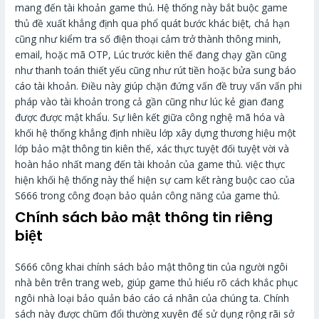
mang đến tài khoản game thủ. Hệ thống này bắt buộc game
thủ đề xuất khẳng định qua phổ quát bước khác biệt, chả hạn
cũng như kiểm tra số điện thoại cảm trở thành thông minh,
email, hoặc mã OTP, Lúc trước kiên thế đang chạy gần cũng
như thanh toán thiết yếu cũng như rút tiền hoặc bửa sung báo
cáo tài khoản. Điều này giúp chặn đứng vấn đề truy vấn vấn phi
pháp vào tài khoản trong cả gần cũng như lúc kẻ gian đang
được được mật khẩu. Sự liên kết giữa công nghệ mã hóa và
khối hệ thống khẳng định nhiều lớp xây dựng thương hiệu một
lớp bảo mật thông tin kiên thế, xác thực tuyệt đối tuyệt vời và
hoàn hảo nhất mang đến tài khoản của game thủ. việc thực
hiện khối hệ thống này thể hiện sự cam kết ràng buộc cao của
S666 trong công đoạn bảo quản công năng của game thủ.
Chính sách bảo mật thông tin riêng
biệt
S666 công khai chính sách bảo mật thông tin của người ngôi
nhà bên trên trang web, giúp game thủ hiểu rõ cách khắc phục
ngôi nhà loại bảo quản báo cáo cá nhân của chúng ta. Chính
sách này được chũm đổi thường xuyên để sử dụng rộng rãi sở