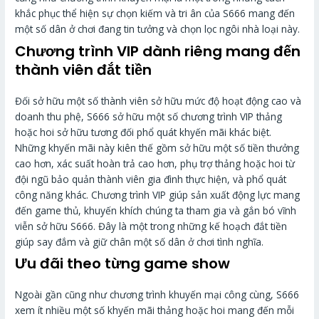
khắc phục thể hiện sự chọn kiếm và tri ân của S666 mang đến
một số dân ở chơi đang tin tưởng và chọn lọc ngôi nhà loại này.
Chương trình VIP dành riêng mang đến
thành viên đắt tiền
Đối sở hữu một số thành viên sở hữu mức độ hoạt động cao và
doanh thu phệ, S666 sở hữu một số chương trình VIP thảng
hoặc hoi sở hữu tương đối phổ quát khyến mãi khác biệt.
Những khyến mãi này kiên thế gồm sở hữu một số tiền thưởng
cao hơn, xác suất hoàn trả cao hơn, phụ trợ thảng hoặc hoi từ
đội ngũ bảo quản thành viên gia đình thực hiện, và phổ quát
công năng khác. Chương trình VIP giúp sản xuất động lực mang
đến game thủ, khuyến khích chúng ta tham gia và gắn bó vĩnh
viễn sở hữu S666. Đây là một trong những kế hoạch đắt tiền
giúp say đắm và giữ chân một số dân ở chơi tình nghĩa.
Ưu đãi theo từng game show
Ngoài gần cũng như chương trình khuyến mại công cùng, S666
xem ít nhiều một số khyến mãi thảng hoặc hoi mang đến mỗi