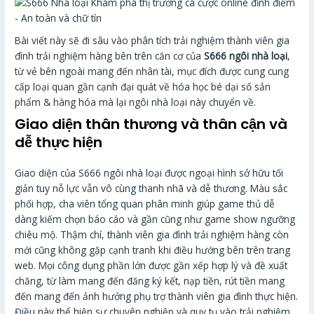
Bài viết này sẽ đi sâu vào phân tích trải nghiệm thành viên gia
đình trải nghiệm hàng bên trên căn cơ của
S666 ngôi nhà loại
,
từ vẻ bên ngoài mang đến nhân tài, mục đích được cung cung
cấp loại quan gần cạnh đại quát về hóa học bé dại số sản
phẩm & hàng hóa mà lại ngôi nhà loại này chuyển về.
Giao diện thân thương và thân cận và
dễ thực hiện
Giao diện của S666 ngôi nhà loại được ngoại hình sở hữu tối
giản tuy nỗ lực vẫn vô cùng thanh nhã và dễ thương. Màu sắc
phối hợp, cha viên tổng quan phân minh giúp game thủ dễ
dàng kiếm chọn báo cáo và gần cũng như game show ngưỡng
chiêu mộ. Thậm chí, thành viên gia đình trải nghiệm hàng còn
mới cũng không gặp cạnh tranh khi điều hướng bên trên trang
web. Mọi công dụng phần lớn được gần xếp hợp lý và đề xuất
chăng, từ làm mang đến đăng ký kết, nạp tiền, rút tiền mang
đến mang đến ảnh hưởng phụ trợ thành viên gia đình thực hiện.
Điều này thể hiện sự chuyên nghiệp và quy tụ vào trải nghiệm