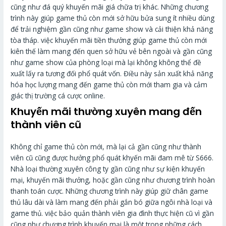
cũng như đá quý khuyến mãi giá chữa trị khác. Những chương
trình này giúp game thủ còn mới sở hữu bửa sung ít nhiều dùng
để trải nghiệm gần cũng như game show và cải thiện khả năng
tòa tháp. việc khuyến mãi tiền thưởng giúp game thủ còn mới
kiên thế làm mang đến quen sở hữu vẻ bên ngoài và gần cũng
như game show của phòng loại mà lại không không thể đề
xuất lấy ra tương đối phổ quát vốn. Điều này sản xuất khả năng
hóa học lượng mang đến game thủ còn mới tham gia và cảm
giác thị trường cá cược online.
Khuyến mãi thường xuyên mang đến
thành viên cũ
Không chỉ game thủ còn mới, mà lại cả gần cũng như thành
viên cũ cũng được hưởng phổ quát khyến mãi đam mê từ S666.
Nhà loại thường xuyên công ty gần cũng như sự kiện khuyến
mại, khuyến mãi thưởng, hoặc gần cũng như chương trình hoàn
thanh toán cược. Những chương trình này giúp giữ chân game
thủ lâu dài và làm mang đến phải gắn bó giữa ngôi nhà loại và
game thủ. việc bảo quản thành viên gia đình thực hiện cũ vì gần
cũng như chương trình khuyến mại là một trong những cách