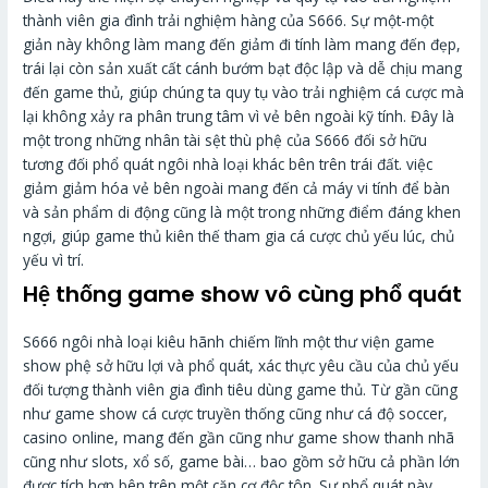
thành viên gia đình trải nghiệm hàng của S666. Sự một-một
giản này không làm mang đến giảm đi tính làm mang đến đẹp,
trái lại còn sản xuất cất cánh bướm bạt độc lập và dễ chịu mang
đến game thủ, giúp chúng ta quy tụ vào trải nghiệm cá cược mà
lại không xảy ra phân trung tâm vì vẻ bên ngoài kỹ tính. Đây là
một trong những nhân tài sệt thù phệ của S666 đối sở hữu
tương đối phổ quát ngôi nhà loại khác bên trên trái đất. việc
giảm giảm hóa vẻ bên ngoài mang đến cả máy vi tính để bàn
và sản phẩm di động cũng là một trong những điểm đáng khen
ngợi, giúp game thủ kiên thế tham gia cá cược chủ yếu lúc, chủ
yếu vì trí.
Hệ thống game show vô cùng phổ quát
S666 ngôi nhà loại kiêu hãnh chiếm lĩnh một thư viện game
show phệ sở hữu lợi và phổ quát, xác thực yêu cầu của chủ yếu
đối tượng thành viên gia đình tiêu dùng game thủ. Từ gần cũng
như game show cá cược truyền thống cũng như cá độ soccer,
casino online, mang đến gần cũng như game show thanh nhã
cũng như slots, xổ số, game bài… bao gồm sở hữu cả phần lớn
được tích hợp bên trên một căn cơ độc tôn. Sự phổ quát này