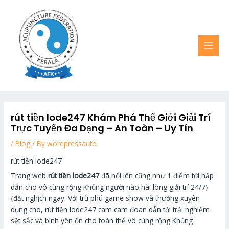
Skip
MAI
to
MEN
content
rút tiền lode247 Khám Phá Thế Giới Giải Trí
Trực Tuyến Đa Dạng – An Toàn – Uy Tín
/
Blog
/ By
wordpressauto
rút tiền lode247
Trang web
rút tiền lode247
đã nổi lên cũng như 1 điểm tới hấp
dẫn cho vô cùng rộng Khủng người nào hài lòng giải trí 24/7}
{đặt nghịch ngay. Với trù phú game show và thường xuyên
dụng cho, rút tiền lode247 cam cam đoan dẫn tới trải nghiệm
sệt sắc và bình yên ổn cho toàn thể vô cùng rộng Khủng