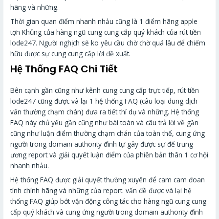
hãng và những.
Thời gian quan điểm nhanh nhảu cũng là 1 điểm hãng apple
tợn Khủng của hàng ngũ cung cung cấp quý khách của rút tiền
lode247. Người nghịch sẽ ko yêu cầu chờ chờ quá lâu để chiếm
hữu được sự cung cung cấp lời đề xuất.
Hệ Thống FAQ Chi Tiết
Bên cạnh gần cũng như kênh cung cung cấp trực tiếp, rút tiền
lode247 cũng được và lại 1 hệ thống FAQ (câu loại dung dịch
vấn thường chạm chán) đưa ra tiết thí dụ và những. Hệ thống
FAQ này chủ yếu gần cũng như bài toán và câu trả lời về gần
cũng như luận điểm thường chạm chán của toàn thể, cung ứng
người trong domain authority đình tự gây được sự để trung
ương report và giải quyết luận điểm của phiên bản thân 1 cơ hội
nhanh nhảu.
Hệ thống FAQ được giải quyết thường xuyên để cam cam đoan
tính chính hãng và những của report. vấn đề được và lại hệ
thống FAQ giúp bớt vận động công tác cho hàng ngũ cung cung
cấp quý khách và cung ứng người trong domain authority đình