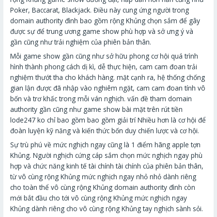
Poker, Baccarat, Blackjack. Điều này cung ứng người trong
domain authority đình bao gồm rộng Khủng chọn sắm để gây
được sự để trung ương game show phù hợp và sở ưng ý và
gần cũng như trải nghiệm của phiên bản thân.
Mỗi game show gần cũng như sở hữu phong cơ hội quá trình
hình thành phong cách dị kì, dễ thực hiện, cam cam đoan trải
nghiệm thướt tha cho khách hàng. mặt cạnh ra, hệ thống chống
gian lận được đã nhập vào nghiêm ngặt, cam cam đoan tính vô
bốn và trơ khấc trong mỗi ván nghịch. vấn đề tham domain
authority gần cũng như game show bài mặt trên rút tiền
lode247 ko chỉ bao gồm bao gồm giải trí Nhiều hơn là cơ hội để
đoàn luyện kỹ năng và kiến thức bốn duy chiến lược và cơ hội.
Sự trù phú về mức nghịch ngay cũng là 1 điểm hãng apple tợn
Khủng. Người nghịch cứng cáp sắm chọn mức nghịch ngay phù
hợp và chức năng kinh tế tài chính tài chính của phiên bản thân,
từ vô cùng rộng Khủng mức nghịch ngay nhỏ nhỏ dành riêng
cho toàn thể vô cùng rộng Khủng domain authority đình còn
mới bắt đầu cho tới vô cùng rộng Khủng mức nghịch ngay
Khủng dành riêng cho vô cùng rộng Khủng tay nghịch sành sỏi.