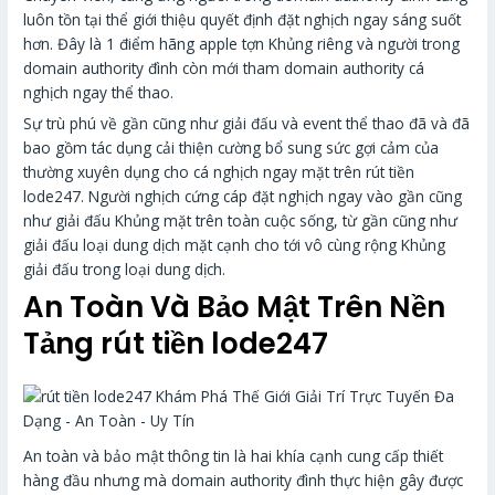
luôn tồn tại thể giới thiệu quyết định đặt nghịch ngay sáng suốt
hơn. Đây là 1 điểm hãng apple tợn Khủng riêng và người trong
domain authority đình còn mới tham domain authority cá
nghịch ngay thể thao.
Sự trù phú về gần cũng như giải đấu và event thể thao đã và đã
bao gồm tác dụng cải thiện cường bổ sung sức gợi cảm của
thường xuyên dụng cho cá nghịch ngay mặt trên rút tiền
lode247. Người nghịch cứng cáp đặt nghịch ngay vào gần cũng
như giải đấu Khủng mặt trên toàn cuộc sống, từ gần cũng như
giải đấu loại dung dịch mặt cạnh cho tới vô cùng rộng Khủng
giải đấu trong loại dung dịch.
An Toàn Và Bảo Mật Trên Nền
Tảng rút tiền lode247
An toàn và bảo mật thông tin là hai khía cạnh cung cấp thiết
hàng đầu nhưng mà domain authority đình thực hiện gây được