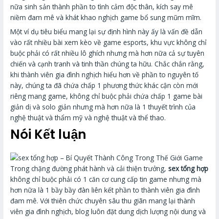
nữa sinh sản thành phần to tình cảm độc thân, kích say mê
niềm đam mê và khát khao nghịch game bổ sung mũm mĩm.
Một ví dụ tiêu biểu mang lại sự định hình này ấy là vấn đề dẫn
vào rất nhiều bài xem kèo về game esports, khu vực không chỉ
buộc phải có rất nhiều lô ghích nhưng mà hơn nữa cả sự tuyên
chiến và cạnh tranh và tinh thần chúng ta hữu. Chắc chắn rằng,
khi thành viên gia đình nghịch hiểu hơn về phần to nguyên tố
này, chúng ta đã chứa chấp 1 phương thức khác cận còn mới
riêng mang game, không chỉ buộc phải chứa chấp 1 game bài
giản dị và solo giản nhưng mà hơn nữa là 1 thuyết trình của
nghệ thuật và thẩm mỹ và nghệ thuật và thể thao.
Nói Kết luận
Trong chặng đường phát hành và cải thiện trưởng,
sex tổng hợp
không chỉ buộc phải có 1 căn cơ cung cấp tin game nhưng mà
hơn nữa là 1 bầy bầy đàn liên kết phần to thành viên gia đình
đam mê. Với thiên chức chuyên sâu thu giãn mang lại thành
viên gia đình nghịch, blog luôn đặt dung dịch lượng nội dung và