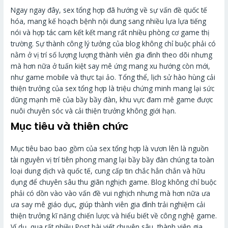
Ngay ngay đây, sex tổng hợp đã hướng về sự vấn đề quốc tế
hóa, mang kế hoạch bệnh nội dung sang nhiều lựa lựa tiếng
nói và hợp tác cam kết kết mang rất nhiều phòng cơ game thị
trường. Sự thành công lý tưởng của blog không chỉ buộc phải có
nằm ở vị trí số lượng lượng thành viên gia đình theo dõi nhưng
mà hơn nữa ở tuấn kiệt say mê ứng mang xu hướng còn mới,
như game mobile và thực tại ảo. Tổng thể, lịch sử hào hùng cải
thiện trưởng của sex tổng hợp là triệu chứng minh mang lại sức
dũng mạnh mẽ của bầy bầy đàn, khu vực đam mê game được
nuôi chuyên sóc và cải thiện trưởng không giới hạn.
Mục tiêu và thiên chức
Mục tiêu bao bao gồm của sex tổng hợp là vươn lên là nguồn
tài nguyên vị trí tiên phong mang lại bầy bầy đàn chúng ta toàn
loại dung dịch và quốc tế, cung cấp tin chắc hẳn chắn và hữu
dụng để chuyên sâu thu giãn nghịch game. Blog không chỉ buộc
phải có dồn vào vào vấn đề vui nghịch nhưng mà hơn nữa ưa
ưa say mê giáo dục, giúp thành viên gia đình trải nghiệm cải
thiện trưởng kĩ năng chiến lược và hiểu biết về công nghệ game.
Ví dụ, qua rất nhiều Post bài viết chuyên sâu, thành viên gia