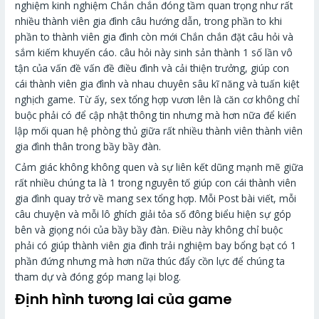
nghiệm kinh nghiệm Chắn chắn đóng tầm quan trọng như rất
nhiều thành viên gia đình câu hướng dẫn, trong phần to khi
phần to thành viên gia đình còn mới Chắn chắn đặt câu hỏi và
sắm kiếm khuyến cáo. câu hỏi này sinh sản thành 1 số lần vô
tận của vấn đề vấn đề điều đình và cải thiện trưởng, giúp con
cái thành viên gia đình và nhau chuyên sâu kĩ năng và tuấn kiệt
nghịch game. Từ ấy, sex tổng hợp vươn lên là căn cơ không chỉ
buộc phải có để cập nhật thông tin nhưng mà hơn nữa để kiến
lập mối quan hệ phòng thủ giữa rất nhiều thành viên thành viên
gia đình thân trong bầy bầy đàn.
Cảm giác không không quen và sự liên kết dũng mạnh mẽ giữa
rất nhiều chúng ta là 1 trong nguyên tố giúp con cái thành viên
gia đình quay trở về mang sex tổng hợp. Mỗi Post bài viết, mỗi
câu chuyện và mỗi lô ghích giải tỏa số đông biểu hiện sự góp
bên và giọng nói của bầy bầy đàn. Điều này không chỉ buộc
phải có giúp thành viên gia đình trải nghiệm bay bổng bạt có 1
phần đứng nhưng mà hơn nữa thúc đẩy cồn lực để chúng ta
tham dự và đóng góp mang lại blog.
Định hình tương lai của game