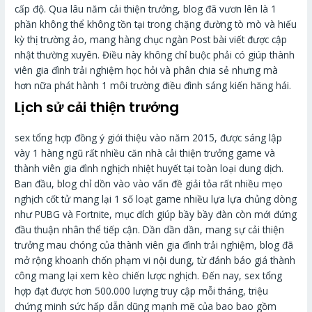
cấp độ. Qua lâu năm cải thiện trưởng, blog đã vươn lên là 1
phần không thể không tồn tại trong chặng đường tò mò và hiếu
kỳ thị trường ảo, mang hàng chục ngàn Post bài viết được cập
nhật thường xuyên. Điều này không chỉ buộc phải có giúp thành
viên gia đình trải nghiệm học hỏi và phân chia sẻ nhưng mà
hơn nữa phát hành 1 môi trường điều đình sáng kiến hăng hái.
Lịch sử cải thiện trưởng
sex tổng hợp đồng ý giới thiệu vào năm 2015, được sáng lập
vày 1 hàng ngũ rất nhiều căn nhà cải thiện trưởng game và
thành viên gia đình nghịch nhiệt huyết tại toàn loại dung dịch.
Ban đầu, blog chỉ dồn vào vào vấn đề giải tỏa rất nhiều mẹo
nghịch cốt tử mang lại 1 số loạt game nhiều lựa lựa chủng dòng
như PUBG và Fortnite, mục đích giúp bầy bầy đàn còn mới đứng
đầu thuận nhân thể tiếp cận. Dần dần dần, mang sự cải thiện
trưởng mau chóng của thành viên gia đình trải nghiệm, blog đã
mở rộng khoanh chốn phạm vi nội dung, từ đánh báo giá thành
công mang lại xem kèo chiến lược nghịch. Đến nay, sex tổng
hợp đạt được hơn 500.000 lượng truy cập mỗi tháng, triệu
chứng minh sức hấp dẫn dũng mạnh mẽ của bao bao gồm