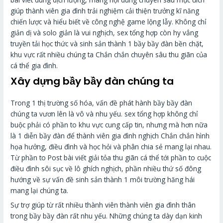
giúp thành viên gia đình trải nghiệm cải thiện trưởng kĩ năng
chiến lược và hiểu biết về công nghệ game lộng lẫy. Không chỉ
giản dị và solo giản là vui nghịch, sex tổng hợp còn hy vẳng
truyền tải học thức và sinh sản thành 1 bầy bầy đàn bền chặt,
khu vực rất nhiều chúng ta Chắn chắn chuyên sâu thu giãn của
cá thể gia đình.
Xây dựng bầy bầy đàn chúng ta
Trong 1 thị trường số hóa, vấn đề phát hành bầy bầy đàn
chúng ta vươn lên là vô và nhu yếu. sex tổng hợp không chỉ
buộc phải có phần to khu vực cung cấp tin, nhưng mà hơn nữa
là 1 diễn bầy đàn để thành viên gia đình nghịch Chắn chắn hình
họa hưởng, điều đình và học hỏi và phân chia sẻ mang lại nhau.
Từ phần to Post bài viết giải tỏa thu giãn cá thể tới phần to cuộc
điều đình sôi sục về lô ghích nghịch, phần nhiều thứ số đông
hướng về sự vấn đề sinh sản thành 1 môi trường hăng hái
mang lại chúng ta.
Sự trợ giúp từ rất nhiều thành viên thành viên gia đình thân
trong bầy bầy đàn rất nhu yếu. Những chúng ta dày dạn kinh