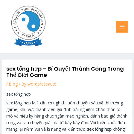
Skip
MAI
to
MEN
content
sex tổng hợp – Bí Quyết Thành Công Trong
Thế Giới Game
/
Blog
/ By
wordpressauto
sex tổng hợp
sex tổng hợp là 1 căn cơ nghịch luôn chuyên sâu về thị trường
game, khu vực thành viên gia đình trải nghiệm Chắn chắn tò
mò và hiếu kỳ hàng chục ngàn mẹo nghịch, đánh báo giá thành
công và câu chuyện giải tỏa từ bầy bầy đàn. Với thiên chức đưa
mang lại niềm vui và kĩ năng và kiến thức,
sex tổng hợp
không