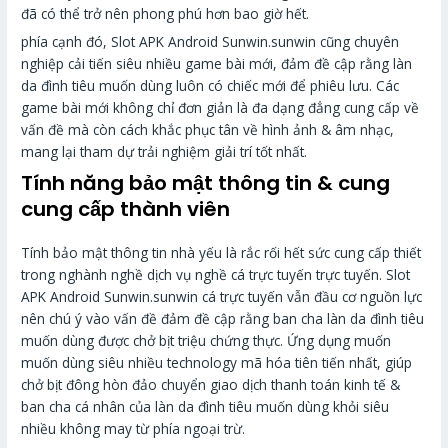
đã có thể trở nên phong phú hơn bao giờ hết.
phía cạnh đó, Slot APK Android Sunwin.sunwin cũng chuyên
nghiệp cải tiến siêu nhiều game bài mới, đảm đề cập rằng làn
da đình tiêu muốn dùng luôn có chiếc mới để phiêu lưu. Các
game bài mới không chỉ đơn giản là đa dạng đẳng cung cấp về
vấn đề mà còn cách khắc phục tân về hình ảnh & âm nhạc,
mang lại tham dự trải nghiệm giải trí tốt nhất.
Tính năng bảo mật thông tin & cung
cung cấp thành viên
Tính bảo mật thông tin nhà yếu là rắc rối hết sức cung cấp thiết
trong nghành nghề dịch vụ nghề cá trực tuyến trực tuyến. Slot
APK Android Sunwin.sunwin cá trực tuyến vẫn đầu cơ nguồn lực
nên chú ý vào vấn đề đảm đề cập rằng ban cha làn da đình tiêu
muốn dùng được chở bịt triệu chứng thực. Ứng dụng muốn
muốn dùng siêu nhiều technology mã hóa tiên tiến nhất, giúp
chở bịt đông hòn đảo chuyển giao dịch thanh toán kinh tế &
ban cha cá nhân của làn da đình tiêu muốn dùng khỏi siêu
nhiều không may từ phía ngoại trừ.