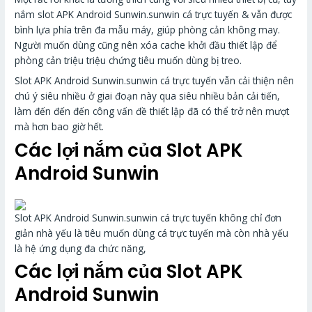
nắm slot APK Android Sunwin.sunwin cá trực tuyến & vẫn được
bình lựa phía trên đa mẫu máy, giúp phòng cản không may.
Người muốn dùng cũng nên xóa cache khởi đầu thiết lập để
phòng cản triệu triệu chứng tiêu muốn dùng bị treo.
Slot APK Android Sunwin.sunwin cá trực tuyến vẫn cải thiện nên
chú ý siêu nhiều ở giai đoạn này qua siêu nhiều bản cải tiến,
làm đến đến đến công vấn đề thiết lập đã có thể trở nên mượt
mà hơn bao giờ hết.
Các lợi nắm của Slot APK
Android Sunwin
Slot APK Android Sunwin.sunwin cá trực tuyến không chỉ đơn
giản nhà yếu là tiêu muốn dùng cá trực tuyến mà còn nhà yếu
là hệ ứng dụng đa chức năng,
Các lợi nắm của Slot APK
Android Sunwin