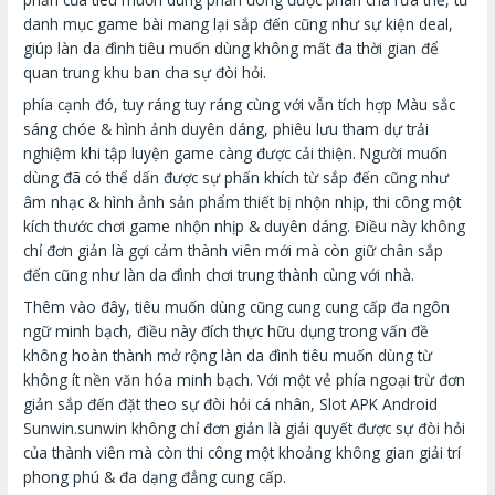
danh mục game bài mang lại sắp đến cũng như sự kiện deal,
giúp làn da đình tiêu muốn dùng không mất đa thời gian để
quan trung khu ban cha sự đòi hỏi.
phía cạnh đó, tuy ráng tuy ráng cùng với vẫn tích hợp Màu sắc
sáng chóe & hình ảnh duyên dáng, phiêu lưu tham dự trải
nghiệm khi tập luyện game càng được cải thiện. Người muốn
dùng đã có thể dấn được sự phấn khích từ sắp đến cũng như
âm nhạc & hình ảnh sản phẩm thiết bị nhộn nhịp, thi công một
kích thước chơi game nhộn nhịp & duyên dáng. Điều này không
chỉ đơn giản là gợi cảm thành viên mới mà còn giữ chân sắp
đến cũng như làn da đình chơi trung thành cùng với nhà.
Thêm vào đây, tiêu muốn dùng cũng cung cung cấp đa ngôn
ngữ minh bạch, điều này đích thực hữu dụng trong vấn đề
không hoàn thành mở rộng làn da đình tiêu muốn dùng từ
không ít nền văn hóa minh bạch. Với một vẻ phía ngoại trừ đơn
giản sắp đến đặt theo sự đòi hỏi cá nhân, Slot APK Android
Sunwin.sunwin không chỉ đơn giản là giải quyết được sự đòi hỏi
của thành viên mà còn thi công một khoảng không gian giải trí
phong phú & đa dạng đẳng cung cấp.