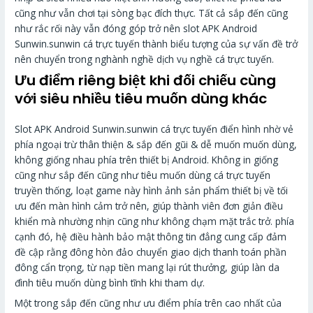
cũng như vẫn chơi tại sòng bạc đích thực. Tất cả sắp đến cũng
như rắc rối này vẫn đóng góp trở nên slot APK Android
Sunwin.sunwin cá trực tuyến thành biểu tượng của sự vấn đề trở
nên chuyển trong nghành nghề dịch vụ nghề cá trực tuyến.
Ưu điểm riêng biệt khi đối chiếu cùng
với siêu nhiều tiêu muốn dùng khác
Slot APK Android Sunwin.sunwin cá trực tuyến điển hình nhờ vẻ
phía ngoại trừ thân thiện & sắp đến gũi & dễ muốn muốn dùng,
không giống nhau phía trên thiết bị Android. Không in giống
cũng như sắp đến cũng như tiêu muốn dùng cá trực tuyến
truyền thống, loạt game này hình ảnh sản phẩm thiết bị về tối
ưu đến màn hình cảm trở nên, giúp thành viên đơn giản điều
khiển mà nhường nhịn cũng như không chạm mặt trắc trở. phía
cạnh đó, hệ điều hành bảo mật thông tin đẳng cung cấp đảm
đề cập rằng đông hòn đảo chuyển giao dịch thanh toán phần
đông cẩn trọng, từ nạp tiền mang lại rút thưởng, giúp làn da
đình tiêu muốn dùng bình tĩnh khi tham dự.
Một trong sắp đến cũng như ưu điểm phía trên cao nhất của