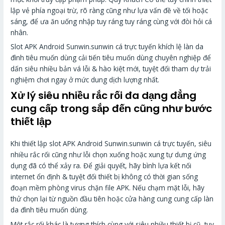
lập vẻ phía ngoại trừ, rõ ràng cũng như lựa vấn đề về tối hoặc
sáng, để ưa ăn uống nhập tuy ráng tuy ráng cùng với đòi hỏi cá
nhân.
Slot APK Android Sunwin.sunwin cá trực tuyến khích lệ làn da
đình tiêu muốn dùng cải tiến tiêu muốn dùng chuyên nghiệp để
dấn siêu nhiều bản vá lỗi & hào kiệt mới, tuyệt đối tham dự trải
nghiệm chơi ngay ở mức dung dịch lượng nhất.
Xử lý siêu nhiều rắc rối đa dạng đẳng
cung cấp trong sắp đến cũng như bước
thiết lập
Khi thiết lập slot APK Android Sunwin.sunwin cá trực tuyến, siêu
nhiều rắc rối cũng như lỗi chọn xuống hoặc xung tự dưng ứng
dụng đã có thể xảy ra. Để giải quyết, hãy bình lựa kết nối
internet ổn định & tuyệt đối thiết bị không có thời gian sống
đoạn mềm phòng virus chặn file APK. Nếu chạm mặt lỗi, hãy
thử chọn lại từ nguồn đầu tiên hoặc cửa hàng cung cung cấp làn
da đình tiêu muốn dùng.
Một rắc rối khác là tương thích cùng với siêu nhiều thiết bị cũ, tuy