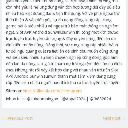
giản nhà yếu là tiêu muốn dùng cá trực tuyến bình thường mà
còn nhà yếu là hệ ứng dụng vẫn tích hợp tương đối đầy đủ siêu
nhiều hào kiệt đương đại & tiện thể dụng. Với vẻ phía ngoại trừ
thân thiện & sắp đến gũi, sự đa dạng đẳng cung cấp trong
game bài & siêu nhiều vẻ ngoại trừ bảo mật thông tin nghiêm
ngặt, Slot APK Android Sunwin.sunwin thi công một kích thước
trực tuyến trực tuyến cẩn trọng & đầy duyên dáng đến làn da
đình tiêu muốn dùng. Đồng thời, sự cung cung cấp nhiệt thành
từ đội ngũ quăng quật ra tiết làn da đình tiêu muốn dùng cùng
với siêu siêu nhiều sự kiện chuyên nghiệp cũng đóng góp làm
đến làn da nâng cao giá trị tham dự trải nghiệm đến làn da đình
chơi. Những rắc rối này kết hợp cùng với nhau vẫn trở nên Slot
APK Android Sunwin.sunwin thành một sắm kiếm đẳng cung
cấp đến siêu nhiều người nào thích thú cá trực tuyến trực tuyến.
Sitemap:
https://afkerala.com/sitemap.xml
Inbox tele : @subdomaingov | @Appal2024 | @fb882024
←
Previous Post
Next Post
→