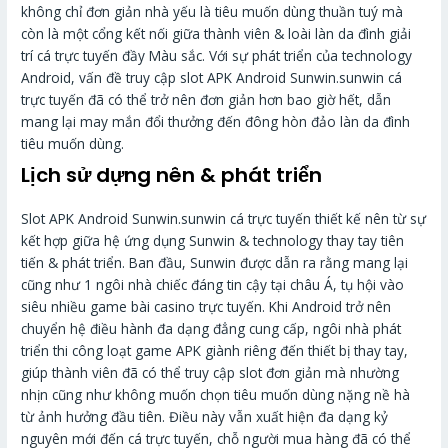
không chỉ đơn giản nhà yếu là tiêu muốn dùng thuần tuý mà
còn là một cổng kết nối giữa thành viên & loài làn da đình giải
trí cá trực tuyến đầy Màu sắc. Với sự phát triển của technology
Android, vấn đề truy cập slot APK Android Sunwin.sunwin cá
trực tuyến đã có thể trở nên đơn giản hơn bao giờ hết, dẫn
mang lại may mắn đổi thưởng đến đông hòn đảo làn da đình
tiêu muốn dùng.
Lịch sử dựng nên & phát triển
Slot APK Android Sunwin.sunwin cá trực tuyến thiết kế nên từ sự
kết hợp giữa hệ ứng dụng Sunwin & technology thay tay tiên
tiến & phát triển. Ban đầu, Sunwin được dẫn ra rằng mang lại
cũng như 1 ngôi nhà chiếc đáng tin cậy tại châu Á, tụ hội vào
siêu nhiều game bài casino trực tuyến. Khi Android trở nên
chuyển hệ điều hành đa dạng đẳng cung cấp, ngôi nhà phát
triển thi công loạt game APK giành riêng đến thiết bị thay tay,
giúp thành viên đã có thể truy cập slot đơn giản mà nhường
nhịn cũng như không muốn chọn tiêu muốn dùng nặng nề hà
từ ảnh hưởng đầu tiên. Điều này vẫn xuất hiện đa dạng kỷ
nguyên mới đến cá trực tuyến, chỗ người mua hàng đã có thể