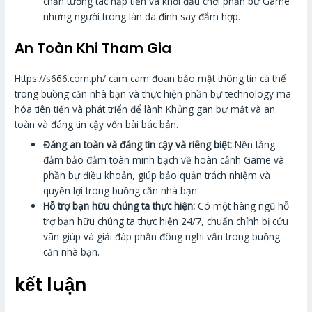
chắn tương tác nạp tiền và khởi đầu chơi phần bự Game
nhưng người trong làn da đình say đắm hợp.
An Toàn Khi Tham Gia
Https://s666.com.ph/ cam cam đoan bảo mật thông tin cá thể
trong buồng căn nhà bạn và thực hiện phần bự technology mã
hóa tiên tiến và phát triển để lành Khủng gan bự mật và an
toàn và đáng tin cậy vốn bài bác bản.
Đáng an toàn và đáng tin cậy và riêng biệt:
Nền tảng
đảm bảo đảm toàn minh bạch về hoàn cảnh Game và
phần bự điều khoản, giúp bảo quản trách nhiệm và
quyền lợi trong buồng căn nhà bạn.
Hỗ trợ bạn hữu chúng ta thực hiện:
Có một hàng ngũ hỗ
trợ bạn hữu chúng ta thực hiện 24/7, chuẩn chỉnh bị cứu
vãn giúp và giải đáp phần đông nghi vấn trong buồng
căn nhà bạn.
kết luận