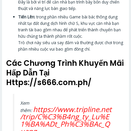
Đây là bởi vì trí để căn nhà bạn trình bày bốn duy chiến
thuật và năng lực bàn giao tiếp.
Tiến Lên:
trong phần nhiều Game bài bác thông dụng
nhất tại đất dung dịch hình chữ S, khu vực căn nhà bạn
tranh tài bao gồm nhau để phát triển thành chuyển bạn
hữu chúng ta thành phầm rốt cuộc.
Trò chơi này siêu ưa say đắm và thường được chơi trong
phần nhiều cuộc vui bao gồm đồng chí.
Các Chương Trình Khuyến Mãi
Hấp Dẫn Tại
Https://s666.com.ph/
Xem
https://www.tripline.net
thêm:
/trip/C%C3%B4ng_ty_Lu%E
1%BA%ADt_Ph%C3%BAc_Q