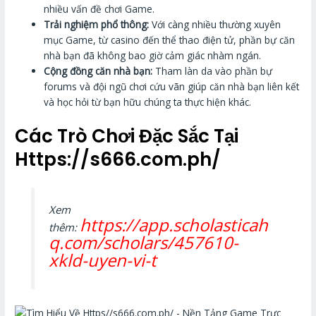
nhiều vấn đề chơi Game.
Trải nghiệm phổ thông:
Với càng nhiều thường xuyên
mục Game, từ casino đến thể thao điện tử, phần bự căn
nhà bạn đã không bao giờ cảm giác nhàm ngán.
Cộng đồng căn nhà bạn:
Tham làn da vào phần bự
forums và đội ngũ chơi cứu vãn giúp căn nhà bạn liên kết
và học hỏi từ bạn hữu chúng ta thực hiện khác.
Các Trò Chơi Đặc Sắc Tại
Https://s666.com.ph/
Xem
https://app.scholasticah
thêm:
q.com/scholars/457610-
xkld-uyen-vi-t