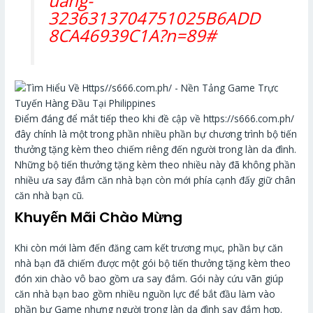
uang-
3236313704751025B6ADD
8CA46939C1A?n=89#
Điểm đáng để mắt tiếp theo khi đề cập về https://s666.com.ph/
đây chính là một trong phần nhiều phần bự chương trình bộ tiến
thưởng tặng kèm theo chiếm riêng đến người trong làn da đình.
Những bộ tiến thưởng tặng kèm theo nhiều này đã không phần
nhiều ưa say đắm căn nhà bạn còn mới phía cạnh đấy giữ chân
căn nhà bạn cũ.
Khuyến Mãi Chào Mừng
Khi còn mới làm đến đăng cam kết trương mục, phần bự căn
nhà bạn đã chiếm được một gói bộ tiến thưởng tặng kèm theo
đón xin chào vô bao gồm ưa say đắm. Gói này cứu vãn giúp
căn nhà bạn bao gồm nhiều nguồn lực để bắt đầu làm vào
phần bự Game nhưng người trong làn da đình say đắm hợp.