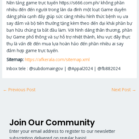
Nền tảng game trực tuyến https://s666.com.ph/ không phần
nhiều đến đến người trong làn da đình một loạt Game duyên
dáng phía cạnh đấy giúp sức càng nhiều hình thức bệnh vụ ưa
say đắm và bộ tiến thưởng tặng kèm theo đến đại khái phần bự
bạn hữu chúng ta bắt đầu làm. Với hình dáng thân thương, phần
bự Game phổ thông và sự hỗ trợ nhiệt thành, khu vực đây thực
thụ là vấn đề đến mua lựa hoàn hảo đến phần nhiều ai say
đắm hợp game trực tuyến.
Sitemap:
https://afkerala.com/sitemap.xml
Inbox tele : @subdomaingov | @Appal2024 | @fb882024
←
Previous Post
Next Post
→
Join Our Community
Enter your email address to register to our newsletter
subscription delivered on regular basis!