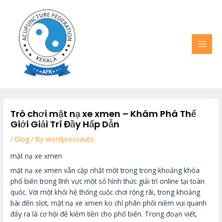
Skip
MAI
to
MEN
content
Trò chơi mặt nạ xe xmen – Khám Phá Thế
Giới Giải Trí Đầy Hấp Dẫn
/
Blog
/ By
wordpressauto
mặt nạ xe xmen
mặt nạ xe xmen vẫn cập nhật một trong trong khoảng khóa
phổ biến trong lĩnh vực một số hình thức giải trí online tại toàn
quốc. Với một khối hệ thống cuộc chơi rộng rãi, trong khoảng
bài đến slot, mặt nạ xe xmen ko chỉ phân phối niềm vui quanh
đấy ra là cơ hội để kiếm tiền cho phổ biến. Trong đoạn viết,