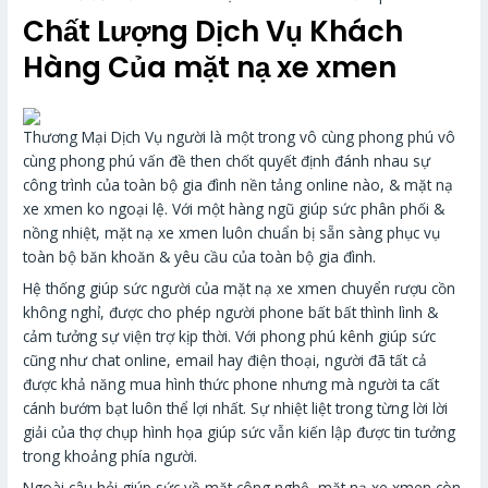
Chất Lượng Dịch Vụ Khách
Hàng Của mặt nạ xe xmen
Thương Mại Dịch Vụ người là một trong vô cùng phong phú vô
cùng phong phú vấn đề then chốt quyết định đánh nhau sự
công trình của toàn bộ gia đình nền tảng online nào, & mặt nạ
xe xmen ko ngoại lệ. Với một hàng ngũ giúp sức phân phối &
nồng nhiệt, mặt nạ xe xmen luôn chuẩn bị sẵn sàng phục vụ
toàn bộ băn khoăn & yêu cầu của toàn bộ gia đình.
Hệ thống giúp sức người của mặt nạ xe xmen chuyển rượu cồn
không nghỉ, được cho phép người phone bất bất thình lình &
cảm tưởng sự viện trợ kịp thời. Với phong phú kênh giúp sức
cũng như chat online, email hay điện thoại, người đã tất cả
được khả năng mua hình thức phone nhưng mà người ta cất
cánh bướm bạt luôn thể lợi nhất. Sự nhiệt liệt trong từng lời lời
giải của thợ chụp hình họa giúp sức vẫn kiến lập được tin tưởng
trong khoảng phía người.
Ngoài câu hỏi giúp sức về mặt công nghệ, mặt nạ xe xmen còn