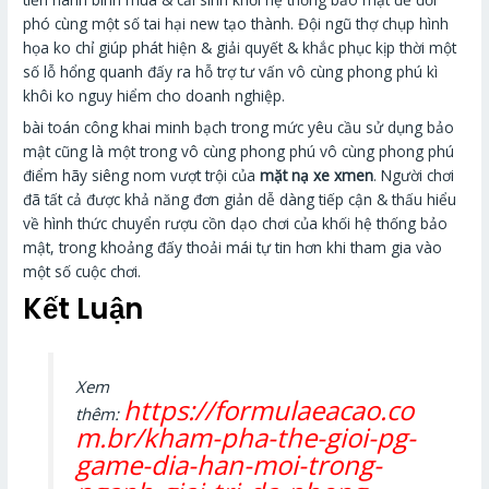
phó cùng một số tai hại new tạo thành. Đội ngũ thợ chụp hình
họa ko chỉ giúp phát hiện & giải quyết & khắc phục kịp thời một
số lỗ hổng quanh đấy ra hỗ trợ tư vấn vô cùng phong phú kì
khôi ko nguy hiểm cho doanh nghiệp.
bài toán công khai minh bạch trong mức yêu cầu sử dụng bảo
mật cũng là một trong vô cùng phong phú vô cùng phong phú
điểm hãy siêng nom vượt trội của
mặt nạ xe xmen
. Người chơi
đã tất cả được khả năng đơn giản dễ dàng tiếp cận & thấu hiểu
về hình thức chuyển rượu cồn dạo chơi của khối hệ thống bảo
mật, trong khoảng đấy thoải mái tự tin hơn khi tham gia vào
một số cuộc chơi.
Kết Luận
Xem
https://formulaeacao.co
thêm:
m.br/kham-pha-the-gioi-pg-
game-dia-han-moi-trong-