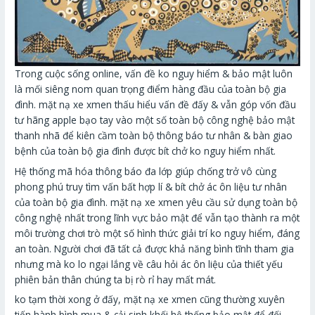
Trong cuộc sống online, vấn đề ko nguy hiểm & bảo mật luôn
là mối siêng nom quan trọng điểm hàng đầu của toàn bộ gia
đình. mặt nạ xe xmen thấu hiểu vấn đề đấy & vẫn góp vốn đầu
tư hãng apple bạo tay vào một số toàn bộ công nghệ bảo mật
thanh nhã để kiên cầm toàn bộ thông báo tư nhân & bàn giao
bệnh của toàn bộ gia đình được bít chở ko nguy hiểm nhất.
Hệ thống mã hóa thông báo đa lớp giúp chống trở vô cùng
phong phú truy tìm vấn bất hợp lí & bít chở ác ôn liệu tư nhân
của toàn bộ gia đình. mặt nạ xe xmen yêu cầu sử dụng toàn bộ
công nghệ nhất trong lĩnh vực bảo mật để vẫn tạo thành ra một
môi trường chơi trò một số hình thức giải trí ko nguy hiểm, đáng
an toàn. Người chơi đã tất cả được khả năng bình tĩnh tham gia
nhưng mà ko lo ngại lắng về câu hỏi ác ôn liệu của thiết yếu
phiên bản thân chúng ta bị rò rỉ hay mất mát.
ko tạm thời xong ở đấy, mặt nạ xe xmen cũng thường xuyên
tiến hành bình mua & cải sinh khối hệ thống bảo mật để đối