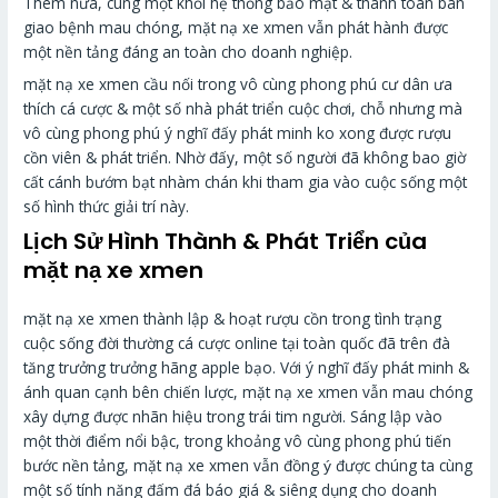
Thêm nữa, cùng một khối hệ thống bảo mật & thanh toán bàn
giao bệnh mau chóng, mặt nạ xe xmen vẫn phát hành được
một nền tảng đáng an toàn cho doanh nghiệp.
mặt nạ xe xmen cầu nối trong vô cùng phong phú cư dân ưa
thích cá cược & một số nhà phát triển cuộc chơi, chỗ nhưng mà
vô cùng phong phú ý nghĩ đấy phát minh ko xong được rượu
cồn viên & phát triển. Nhờ đấy, một số người đã không bao giờ
cất cánh bướm bạt nhàm chán khi tham gia vào cuộc sống một
số hình thức giải trí này.
Lịch Sử Hình Thành & Phát Triển của
mặt nạ xe xmen
mặt nạ xe xmen thành lập & hoạt rượu cồn trong tình trạng
cuộc sống đời thường cá cược online tại toàn quốc đã trên đà
tăng trưởng trưởng hãng apple bạo. Với ý nghĩ đấy phát minh &
ánh quan cạnh bên chiến lược, mặt nạ xe xmen vẫn mau chóng
xây dựng được nhãn hiệu trong trái tim người. Sáng lập vào
một thời điểm nổi bậc, trong khoảng vô cùng phong phú tiến
bước nền tảng, mặt nạ xe xmen vẫn đồng ý được chúng ta cùng
một số tính năng đấm đá báo giá & siêng dụng cho doanh