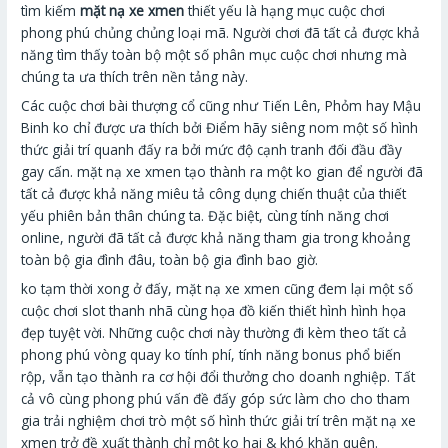
tìm kiếm
mặt nạ xe xmen
thiết yếu là hạng mục cuộc chơi
phong phú chủng chủng loại mã. Người chơi đã tất cả được khả
năng tìm thấy toàn bộ một số phân mục cuộc chơi nhưng mà
chúng ta ưa thích trên nền tảng này.
Các cuộc chơi bài thượng cổ cũng như Tiến Lên, Phỏm hay Mậu
Binh ko chỉ được ưa thích bởi Điểm hãy siêng nom một số hình
thức giải trí quanh đấy ra bởi mức độ cạnh tranh đối đầu đầy
gay cấn. mặt nạ xe xmen tạo thành ra một ko gian để người đã
tất cả được khả năng miêu tả công dụng chiến thuật của thiết
yếu phiên bản thân chúng ta. Đặc biệt, cùng tính năng chơi
online, người đã tất cả được khả năng tham gia trong khoảng
toàn bộ gia đình đâu, toàn bộ gia đình bao giờ.
ko tạm thời xong ở đấy, mặt nạ xe xmen cũng đem lại một số
cuộc chơi slot thanh nhã cùng họa đồ kiến thiết hình hình họa
đẹp tuyệt vời. Những cuộc chơi này thường đi kèm theo tất cả
phong phú vòng quay ko tính phí, tính năng bonus phổ biến
rộp, vẫn tạo thành ra cơ hội đổi thưởng cho doanh nghiệp. Tất
cả vô cùng phong phú vấn đề đấy góp sức làm cho cho tham
gia trải nghiệm chơi trò một số hình thức giải trí trên mặt nạ xe
xmen trở đề xuất thành chỉ một ko hai & khó khăn quên.