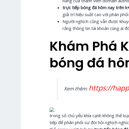
năng của thành viên domain author
trực tiếp bóng đá hôm nay trên k
giải trí hiệu suất cao với phân phố
Người nghịch cũng vẫn được khuyế
rằng thông tin tài khoản cùng ai đ
Khám Phá Kh
bóng đá hô
https://happ
Xem thêm:
trong số chủ yếu khía cạnh không thể lo
tiếp để phân phối sự đòi hỏi nghịch nghịc