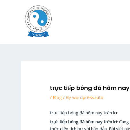
Skip
to
content
trực tiếp bóng đá hôm nay
/
Blog
/ By
wordpressauto
trực tiếp bóng đá hôm nay trên k+
trực tiếp bóng đá hôm nay trên k+
đang 
thức diện tích bự với hấp dẫn. Bài viết 