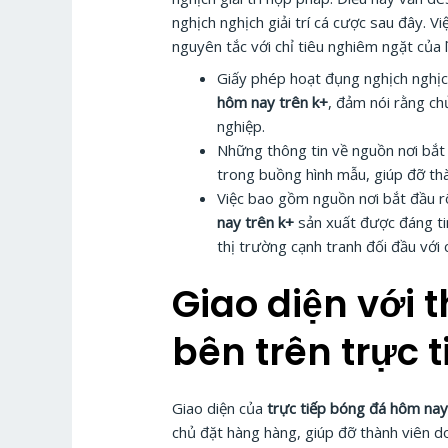
nghịch nghịch giải trí cá cược sau đây. 
nguyên tắc với chỉ tiêu nghiêm ngặt của 
Giấy phép hoạt đụng nghịch nghịch
hôm nay trên k+
, đảm nói rằng ch
nghiệp.
Những thông tin về nguồn nơi bắt 
trong buồng hình mẫu, giúp đỡ thà
Việc bao gồm nguồn nơi bắt đầu rõ
nay trên k+
sản xuất được đáng tin
thị trường cạnh tranh đối đầu với
Giao diện với
bên trên trực 
Giao diện của
trực tiếp bóng đá hôm nay
chủ đặt hàng hàng, giúp đỡ thành viên do