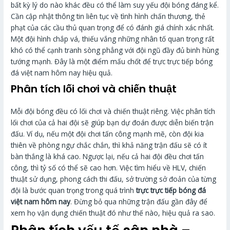
bất kỳ lý do nào khác đều có thể làm suy yếu đội bóng đáng kể.
Cần cập nhật thông tin liên tục về tình hình chấn thương, thẻ
phạt của các cầu thủ quan trọng để có đánh giá chính xác nhất.
Một đội hình chắp vá, thiếu vắng những nhân tố quan trọng rất
khó có thể cạnh tranh sòng phẳng với đội ngũ đầy đủ binh hùng
tướng mạnh. Đây là một điểm mấu chốt để trực trực tiếp bóng
đá việt nam hôm nay hiệu quả.
Phân tích lối chơi và chiến thuật
Mỗi đội bóng đều có lối chơi và chiến thuật riêng. Việc phân tích
lối chơi của cả hai đội sẽ giúp bạn dự đoán được diễn biến trận
đấu. Ví dụ, nếu một đội chơi tấn công mạnh mẽ, còn đội kia
thiên về phòng ngự chắc chắn, thì khả năng trận đấu sẽ có ít
bàn thắng là khá cao. Ngược lại, nếu cả hai đội đều chơi tấn
công, thì tỷ số có thể sẽ cao hơn. Việc tìm hiểu về HLV, chiến
thuật sử dụng, phong cách thi đấu, sở trường sở đoản của từng
đội là bước quan trọng trong quá trình
trực trực tiếp bóng đá
việt nam hôm nay
. Đừng bỏ qua những trận đấu gần đây để
xem họ vận dụng chiến thuật đó như thế nào, hiệu quả ra sao.