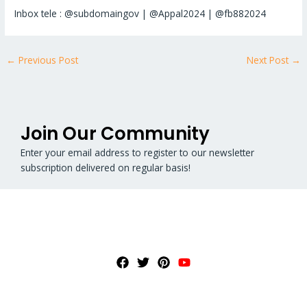
Inbox tele : @subdomaingov | @Appal2024 | @fb882024
←
Previous Post
Next Post
→
Join Our Community
Enter your email address to register to our newsletter
subscription delivered on regular basis!