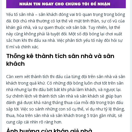
Yếu tố sân nhà – sân khách đóng vai trò quan trọng trong bóng
đá. Đội chủ nhà thường có lợi thế về mặt tinh thần, sự cổ vũ của
khán giả nhà, và sự quen thuộc với sân bãi. Tuy nhiên, lợi thế
này cũng không phải là tuyệt đối. Một số đội bóng lại chơi xuất
sắc hơn khi thi đấu xa nhà. Việc phân tích yếu tố này đòi hỏi sự
tỉ mỉ và chính xác.
Thống kê thành tích sân nhà và sân
khách
Cần xem xét thành tích thi đấu của từng đội trên sân nhà và sân
khách trong quá khứ. Có những đội bóng luôn chơi tốt trên sân
nhà nhưng lại thi đấu bết bát khi phải làm khách, và ngược lại.
Sự chênh lệch về thành tích sân nhà và sân khách sẽ giúp bạn
đánh giá được khả năng thắng thua của mỗi đội trong trận đấu
sắp tới. Việc so sánh những con số cụ thể, ví dụ như tỷ lệ thắng,
thua, hòa trên sân nhà và sân khách trong 5 trận gần nhất, sẽ
cung cấp cái nhìn rõ ràng hơn.
Ảnh hưởng của khán giả nhà