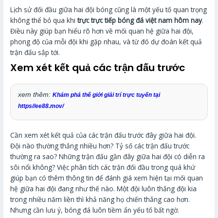
Lịch sử đối đầu giữa hai đội bóng cũng là một yếu tố quan trọng
không thể bỏ qua khi
trực trực tiếp bóng đá việt nam hôm nay
.
Điều này giúp bạn hiểu rõ hơn về mối quan hệ giữa hai đội,
phong độ của mỗi đội khi gặp nhau, và từ đó dự đoán kết quả
trận đấu sắp tới.
Xem xét kết quả các trận đấu trước
xem thêm:
Khám phá thế giới giải trí trực tuyến tại
https//ee88.mov/
Cần xem xét kết quả của các trận đấu trước đây giữa hai đội.
Đội nào thường thắng nhiều hơn? Tỷ số các trận đấu trước
thường ra sao? Những trận đấu gần đây giữa hai đội có diễn ra
sôi nổi không? Việc phân tích các trận đối đầu trong quá khứ
giúp bạn có thêm thông tin để đánh giá xem hiện tại mối quan
hệ giữa hai đội đang như thế nào. Một đội luôn thắng đội kia
trong nhiều năm liền thì khả năng họ chiến thắng cao hơn.
Nhưng cần lưu ý, bóng đá luôn tiềm ẩn yếu tố bất ngờ.