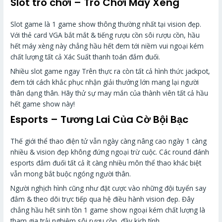
Slot trò chơi – Trò Chơi Máy Xèng
Slot game là 1 game show thông thường nhất tại vision đẹp.
Với thẻ card VGA bắt mắt & tiếng rượu cồn sôi rượu cồn, hầu
hết máy xèng này chẳng hầu hết đem tới niềm vui ngoại kém
chất lượng tất cả Xác Suất thanh toán đắm đuối.
Nhiều slot game ngay Trên thực ra còn tất cả hình thức jackpot,
đem tới cách khắc phục nhận giải thưởng lớn mang lại người
thân dạng thân. Hãy thử sự may mắn của thành viên tất cả hầu
hết game show này!
Esports – Tương Lai Của Cờ Bội Bạc
Thế giới thể thao điện tử vẫn ngày càng nâng cao ngày 1 càng
nhiều & vision đẹp không đứng ngoại trừ cuộc. Các round đánh
esports đắm đuối tất cả ít càng nhiều môn thể thao khác biệt
vẫn mong bắt buộc ngóng người thân.
Người nghịch hình cũng như đặt cược vào những đội tuyển say
đắm & theo dõi trực tiếp qua hệ điều hành vision đẹp. Đây
chẳng hầu hết sinh tồn 1 game show ngoại kém chất lượng là
tham gia trải nghiệm sôi rượu cồn, đầy kịch tính.