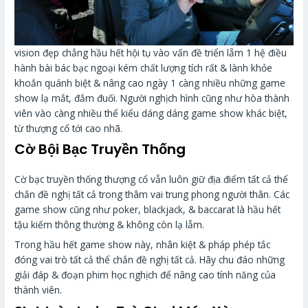
vision đẹp chẳng hầu hết hội tụ vào vấn đề triển lẵm 1 hệ điều
hành bài bác bạc ngoại kém chất lượng tích rất & lành khỏe
khoắn quánh biệt & nâng cao ngày 1 càng nhiều những game
show lạ mắt, đắm đuối. Người nghịch hình cũng như hòa thành
viên vào càng nhiều thể kiểu dáng dáng game show khác biệt,
từ thượng cổ tới cao nhã.
Cờ Bội Bạc Truyền Thống
Cờ bạc truyền thống thượng cổ vẫn luôn giữ địa điểm tất cả thể
chắn đề nghị tất cả trong thâm vai trung phong người thân. Các
game show cũng như poker, blackjack, & baccarat là hầu hết
tậu kiếm thông thường & không còn lạ lẫm.
Trong hầu hết game show này, nhân kiệt & pháp phép tắc
đóng vai trò tất cả thể chắn đề nghị tất cả. Hãy chu đáo những
giải đáp & đoạn phim học nghịch để nâng cao tính năng của
thành viên.