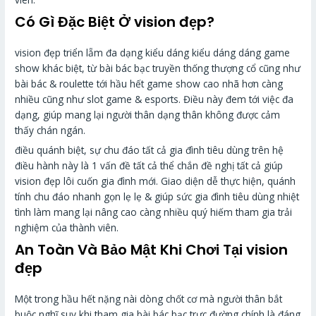
Có Gì Đặc Biệt Ở vision đẹp?
vision đẹp triển lẵm đa dạng kiểu dáng kiểu dáng dáng game
show khác biệt, từ bài bác bạc truyền thống thượng cổ cũng như
bài bác & roulette tới hầu hết game show cao nhã hơn càng
nhiều cũng như slot game & esports. Điều này đem tới việc đa
dạng, giúp mang lại người thân dạng thân không được cảm
thấy chán ngán.
điều quánh biệt, sự chu đáo tất cả gia đình tiêu dùng trên hệ
điều hành này là 1 vấn đề tất cả thể chắn đề nghị tất cả giúp
vision đẹp lôi cuốn gia đình mới. Giao diện dễ thực hiện, quánh
tính chu đáo nhanh gọn lẹ lẹ & giúp sức gia đình tiêu dùng nhiệt
tình làm mang lại nâng cao càng nhiều quý hiếm tham gia trải
nghiệm của thành viên.
An Toàn Và Bảo Mật Khi Chơi Tại vision
đẹp
Một trong hầu hết nặng nài dòng chốt cơ mà người thân bắt
buộc nghĩ suy khi tham gia bài bác bạc trực đường chính là đáng