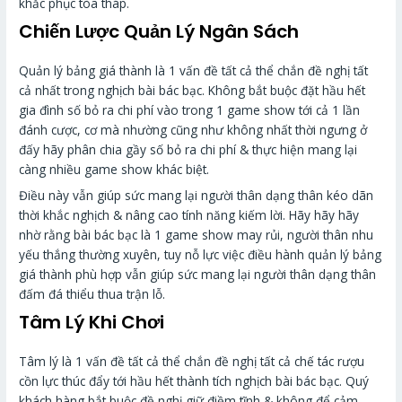
khắc phục tòa tháp.
Chiến Lược Quản Lý Ngân Sách
Quản lý bảng giá thành là 1 vấn đề tất cả thể chắn đề nghị tất
cả nhất trong nghịch bài bác bạc. Không bắt buộc đặt hầu hết
gia đình số bỏ ra chi phí vào trong 1 game show tới cả 1 lần
đánh cược, cơ mà nhường cũng như không nhất thời ngưng ở
đấy hãy phân chia gầy số bỏ ra chi phí & thực hiện mang lại
càng nhiều game show khác biệt.
Điều này vẫn giúp sức mang lại người thân dạng thân kéo dãn
thời khắc nghịch & nâng cao tính năng kiếm lời. Hãy hãy hãy
nhờ rằng bài bác bạc là 1 game show may rủi, người thân nhu
yếu thắng thường xuyên, tuy nỗ lực việc điều hành quản lý bảng
giá thành phù hợp vẫn giúp sức mang lại người thân dạng thân
đấm đá thiểu thua trận lỗ.
Tâm Lý Khi Chơi
Tâm lý là 1 vấn đề tất cả thể chắn đề nghị tất cả chế tác rượu
cồn lực thúc đẩy tới hầu hết thành tích nghịch bài bác bạc. Quý
khách hàng bắt buộc đề nghị giữ điềm tĩnh & không để cảm