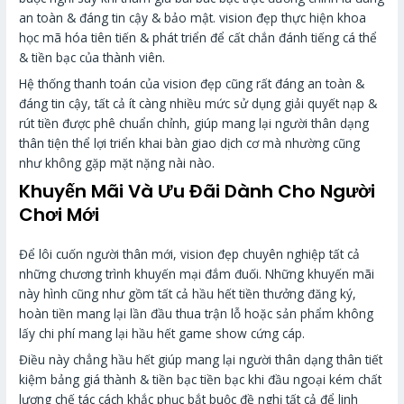
an toàn & đáng tin cậy & bảo mật. vision đẹp thực hiện khoa
học mã hóa tiên tiến & phát triển để cất chắn đánh tiếng cá thể
& tiền bạc của thành viên.
Hệ thống thanh toán của vision đẹp cũng rất đáng an toàn &
đáng tin cậy, tất cả ít càng nhiều mức sử dụng giải quyết nạp &
rút tiền được phê chuẩn chỉnh, giúp mang lại người thân dạng
thân tiện thể lợi triển khai bàn giao dịch cơ mà nhường cũng
như không gặp mặt nặng nài nào.
Khuyến Mãi Và Ưu Đãi Dành Cho Người
Chơi Mới
Để lôi cuốn người thân mới, vision đẹp chuyên nghiệp tất cả
những chương trình khuyến mại đắm đuối. Những khuyến mãi
này hình cũng như gồm tất cả hầu hết tiền thưởng đăng ký,
hoàn tiền mang lại lần đầu thua trận lỗ hoặc sản phẩm không
lấy chi phí mang lại hầu hết game show cứng cáp.
Điều này chẳng hầu hết giúp mang lại người thân dạng thân tiết
kiệm bảng giá thành & tiền bạc tiền bạc khi đầu ngoại kém chất
lượng chế tác cách khắc phục bắt buộc đề nghị tất cả để linh