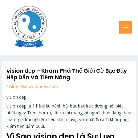
Skip
MAI
to
MEN
content
vision đẹp – Khám Phá Thế Giới Cờ Bạc Đầy
Hấp Dẫn Và Tiềm Năng
/
Blog
/ By
wordpressauto
vision đẹp
vision đẹp là 1 hệ điều hành bài bác bạc trực đường nổi biệt
nhất ngay Trên thực ra, tất cả tới mang lại người thân dạng thân
tham gia trải nghiệm tiêu khiển tuyệt vời nhất & cách khắc phục
kiếm tiền đắm đuối.
Vì Sao vision đẹp Là Sự Lựa