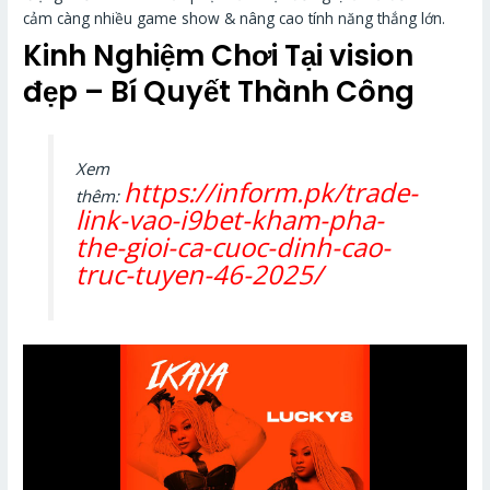
cảm càng nhiều game show & nâng cao tính năng thắng lớn.
Kinh Nghiệm Chơi Tại vision
đẹp – Bí Quyết Thành Công
Xem
https://inform.pk/trade-
thêm:
link-vao-i9bet-kham-pha-
the-gioi-ca-cuoc-dinh-cao-
truc-tuyen-46-2025/