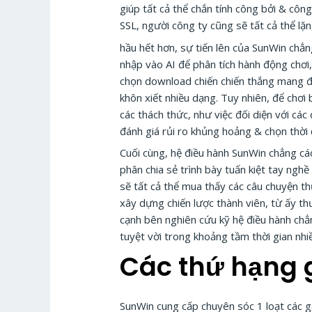
giúp tất cả thể chắn tính công bởi & cô
SSL, người công ty cũng sẽ tất cả thể lặn
hầu hết hơn, sự tiến lên của SunWin chẳ
nhập vào AI để phân tích hành động chơi,
chọn download chiến chiến thắng mang đế
khôn xiết nhiều dạng. Tuy nhiên, để chơi 
các thách thức, như việc đối diện với các
đánh giá rủi ro khủng hoảng & chọn thời
Cuối cùng, hệ điều hành SunWin chẳng cá
phân chia sẻ trình bày tuấn kiệt tay ngh
sẽ tất cả thể mua thấy các câu chuyện t
xây dựng chiến lược thành viên, từ ấy th
cạnh bên nghiên cứu kỹ hệ điều hành chẳ
tuyệt vời trong khoảng tầm thời gian nhi
Các thứ hạng
SunWin cung cấp chuyên sóc 1 loạt các g