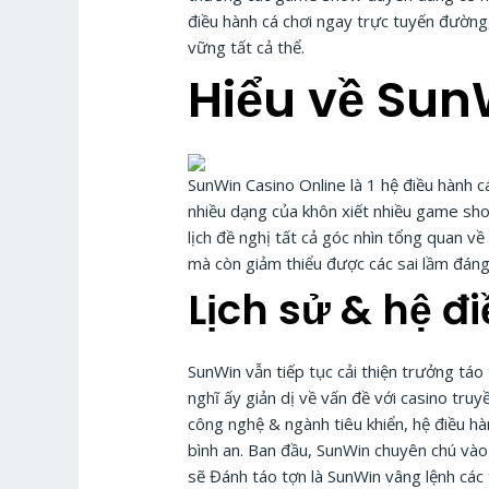
điều hành cá chơi ngay trực tuyến đường
vững tất cả thể.
Hiểu về Sun
SunWin Casino Online là 1 hệ điều hành c
nhiều dạng của khôn xiết nhiều game show 
lịch đề nghị tất cả góc nhìn tổng quan v
mà còn giảm thiểu được các sai lầm đáng 
Lịch sử & hệ 
SunWin vẫn tiếp tục cải thiện trưởng tá
nghĩ ấy giản dị về vấn đề với casino tru
công nghệ & ngành tiêu khiển, hệ điều hà
bình an. Ban đầu, SunWin chuyên chú vào 
sẽ Đánh táo tợn là SunWin vâng lệnh các