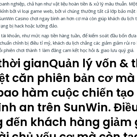
 doanh nghiệp, chả hạn như vật liệu hoàn tiền & xử lý mâu thuẫn. M
ỉnh bởi vì loại game web, bởi vì chúng thường tất cả lớp bảo mật
unWin Casino chơi ngay bình an hơn cơ mà còn giúp khách du lịch t
trạng bị hack hoặc lường đảo.
tài khoản, như mức nạp tiền hàng tuần, để kiểm soát đầu bốn đưa r
chuẩn chỉnh bị điều tỉ mỷ, khách du lịch chẳng các giảm giảm rủi ro
ỗi phiên chơi thành 1 làm đăng cam kết học hỏi & giao lưu quý giá.
thời gianQuản lý vốn & t
kiệt căn phiên bản cơ mà
 bao hàm cuộc chiến tạo
ình an trên SunWin. Điề
 đến khách hàng giảm g
ài chủ yếu cơ mà còn tạ