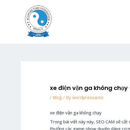
Skip
to
content
xe điện vặn ga không chạy 
/
Blog
/ By
wordpressauto
xe điện vặn ga không chạy
Trong bài viết này này, SEO CAM sẽ cất 
thưởng các game show duyên dáng cơ mà cò