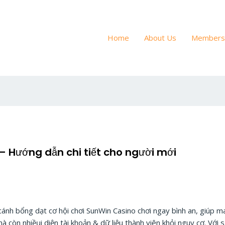
Home
About Us
Members
– Hướng dẫn chi tiết cho người mới
cánh bổng dạt cơ hội chơi SunWin Casino chơi ngay bình an, giúp 
n nhiềụi diện tài khoản & dữ liệu thành viên khỏi nguy cơ. Với sự