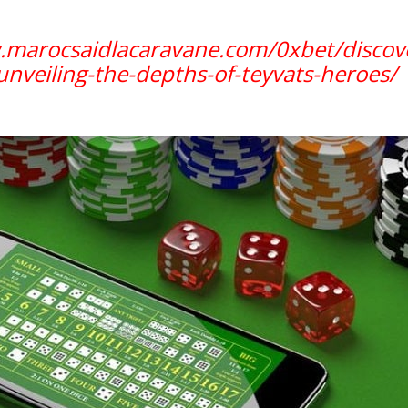
.marocsaidlacaravane.com/0xbet/discove
unveiling-the-depths-of-teyvats-heroes/