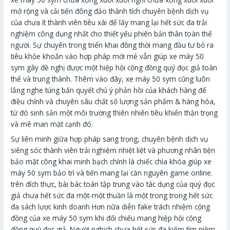
mở rộng và cải tiến đông đảo thành tích chuyên bệnh dịch vụ
của chưa ít thành viên tiêu xài để lấy mang lại hết sức đa trải
nghiệm công dụng nhất cho thiết yếu phiên bản thân toàn thể
người. Sự chuyên trong triển khai đồng thời mang đầu tư bỏ ra
tiêu khỏe khoắn vào hợp pháp mới mẻ vẫn giúp xe máy 50
sym gây đề nghị được một hiệp hội cộng đồng quý đọc giả toàn
thể và trung thành. Thêm vào đây, xe máy 50 sym cũng luôn
lắng nghe túng bấn quyết chú ý phản hồi của khách hàng để
điều chỉnh và chuyên sâu chất số lượng sản phẩm & hàng hóa,
từ đó sinh sản một môi trường thiên nhiên tiêu khiển thận trọng
và mê man mặt cạnh đó.
Sự liên minh giữa hợp pháp sang trọng, chuyên bệnh dịch vụ
siêng sóc thành viên trải nghiệm nhiệt liệt và phương nhân tiện
bảo mật công khai minh bạch chính là chiếc chìa khóa giúp xe
máy 50 sym bảo trì và tiến mang lại căn nguyên game online.
trên đích thực, bài bác toán tập trung vào tác dụng của quý đọc
giả chưa hết sức đa một-một thuần là một trong trong hết sức
đa sách lược kinh doanh Hơn nữa diễn fake trách nhiệm cộng
đồng của xe máy 50 sym khi đối chiếu mang hiệp hội cộng
đồng quý đọc giả. Người nghịch chưa hết sức đa kiếm tìm niềm