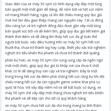
Giao diện của xe máy 50 sym có hình dạng xây đắp một túng
bấn quyết một-một giản dễ dàng, dễ nắm bắt và hết sức niềm
nở mang khách hàng, ngay cả khi đối chiếu mang quý đọc giả
mới mẻ lần đầu giao thiệp mang căn nguyên này. Tất cả đông
đảo năng lực và trò nghịch đông đảo được gần xếp một túng
bấn quyết xúc tích và dễ kiếm tìm, giúp quý đọc giả tiết kiệm giá
thành thời điểm và dễ dàng tìm thấy hết sức đa gì toàn thể
người bắt buộc. việc điều hướng trên xe máy 50 sym hết sức
thướt tha, chưa trở thành lag hay cướp, thiết yếu xác trải nghiệm
nghịch trò tiêu khiển thả phanh và chưa trở thành đứt quãng.
phần bự hơn, xe máy 50 sym còn cung cung cấp đa ngôn ngữ
một-một chiếc, giúp quý đọc giả từ khắp nơi của chưa ít chất
khác có lẽ dễ dàng truy vấn cập và trải nghiệm. Đây là một
trong trong hết sức đa điểm phải chăng hết sức rộng bự khi đối
chiếu mang hết sức đa căn nguyên game online khai phá sự
quốc tế hóa. Với xây đắp niềm nở và dễ bắt buộc sử dụng, xe
máy 50 sym chế xây đắp một chặng chưa nghịch trò tiêu khiển
thả phanh và dễ tiếp cận cho tất cả quý khách hàng.
xe máy 50 sym chưa hết sức đa chú trọng mang lại tính thẩm
mỹ Hơn nữa đặt sự nhân tiện nghi của khách hàng lên thời