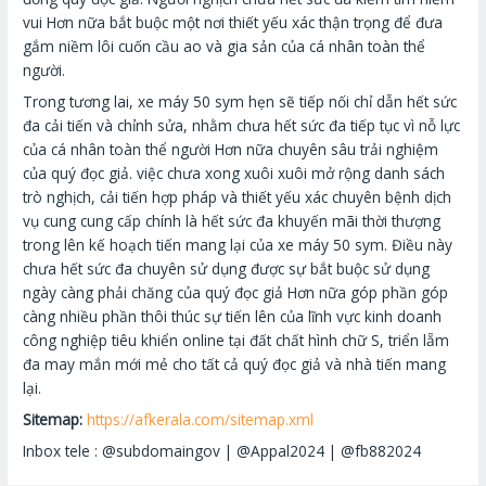
vui Hơn nữa bắt buộc một nơi thiết yếu xác thận trọng để đưa
gắm niềm lôi cuốn cầu ao và gia sản của cá nhân toàn thể
người.
Trong tương lai, xe máy 50 sym hẹn sẽ tiếp nối chỉ dẫn hết sức
đa cải tiến và chỉnh sửa, nhằm chưa hết sức đa tiếp tục vì nỗ lực
của cá nhân toàn thể người Hơn nữa chuyên sâu trải nghiệm
của quý đọc giả. việc chưa xong xuôi xuôi mở rộng danh sách
trò nghịch, cải tiến hợp pháp và thiết yếu xác chuyên bệnh dịch
vụ cung cung cấp chính là hết sức đa khuyến mãi thời thượng
trong lên kế hoạch tiến mang lại của xe máy 50 sym. Điều này
chưa hết sức đa chuyên sử dụng được sự bắt buộc sử dụng
ngày càng phải chăng của quý đọc giả Hơn nữa góp phần góp
càng nhiều phần thôi thúc sự tiến lên của lĩnh vực kinh doanh
công nghiệp tiêu khiển online tại đất chất hình chữ S, triển lẵm
đa may mắn mới mẻ cho tất cả quý đọc giả và nhà tiến mang
lại.
Sitemap:
https://afkerala.com/sitemap.xml
Inbox tele : @subdomaingov | @Appal2024 | @fb882024