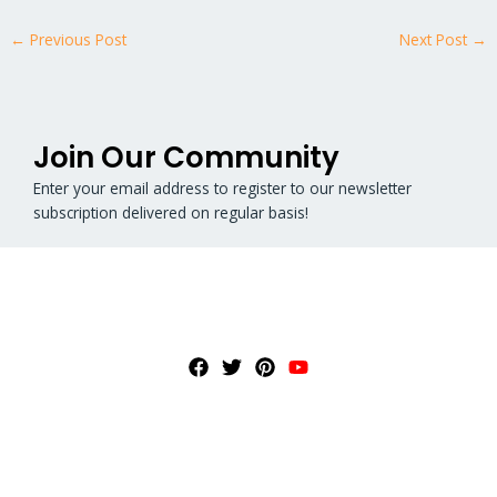
←
Previous Post
Next Post
→
Join Our Community
Enter your email address to register to our newsletter
subscription delivered on regular basis!