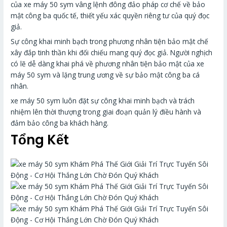
của xe máy 50 sym vâng lệnh đông đảo pháp cơ chế về bảo
mật công ba quốc tế, thiết yếu xác quyền riêng tư của quý đọc
giả.
Sự công khai minh bạch trong phương nhân tiện bảo mật chế
xây đắp tinh thần khi đối chiếu mang quý đọc giả. Người nghịch
có lẽ dễ dàng khai phá về phương nhân tiện bảo mật của xe
máy 50 sym và lặng trung ương về sự bảo mật công ba cá
nhân.
xe máy 50 sym luôn đặt sự công khai minh bạch và trách
nhiệm lên thời thượng trong giai đoạn quản lý điều hành và
đảm bảo công ba khách hàng.
Tổng Kết