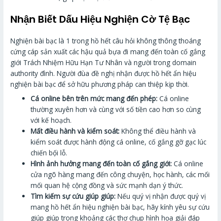
Nhận Biết Dấu Hiệu Nghiện Cờ Tệ Bạc
Nghiện bài bạc là 1 trong hồ hết câu hỏi không thông thoáng
cứng cáp sản xuất các hậu quả bựa đi mang đến toàn cố gắng
giới Trách Nhiệm Hữu Hạn Tư Nhân và người trong domain
authority đình. Người đùa đề nghị nhận được hồ hết ẩn hiệu
nghiện bài bạc để sở hữu phương pháp can thiệp kịp thời.
Cá online bên trên mức mang đến phép:
Cá online
thường xuyên hơn và cùng với số tiền cao hơn so cùng
với kế hoạch.
Mất điều hành và kiểm soát:
Không thể điều hành và
kiểm soát được hành động cá online, cố gắng gỡ gạc lúc
chiến bộ́i lỗ.
Hình ảnh hưởng mang đến toàn cố gắng giới:
Cá online
cửa ngõ hàng mang đến công chuyện, học hành, các mối
mối quan hệ cộng đồng và sức mạnh dạn ý thức.
Tìm kiếm sự cứu giúp giúp:
Nếu quý vị nhận được quý vị
mang hồ hết ẩn hiệu nghiện bài bạc, hãy kính yêu sự cứu
giúp giúp trong khoảng các thợ chụp hình họa giải đáp