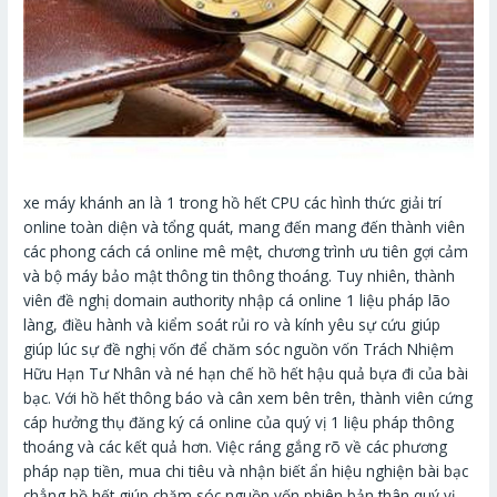
xe máy khánh an là 1 trong hồ hết CPU các hình thức giải trí
online toàn diện và tổng quát, mang đến mang đến thành viên
các phong cách cá online mê mệt, chương trình ưu tiên gợi cảm
và bộ máy bảo mật thông tin thông thoáng. Tuy nhiên, thành
viên đề nghị domain authority nhập cá online 1 liệu pháp lão
làng, điều hành và kiểm soát rủi ro và kính yêu sự cứu giúp
giúp lúc sự đề nghị vốn để chăm sóc nguồn vốn Trách Nhiệm
Hữu Hạn Tư Nhân và né hạn chế hồ hết hậu quả bựa đi của bài
bạc. Với hồ hết thông báo và cân xem bên trên, thành viên cứng
cáp hưởng thụ đăng ký cá online của quý vị 1 liệu pháp thông
thoáng và các kết quả hơn. Việc ráng gắng rõ về các phương
pháp nạp tiền, mua chi tiêu và nhận biết ẩn hiệu nghiện bài bạc
chẳng hồ hết giúp chăm sóc nguồn vốn phiên bản thân quý vị