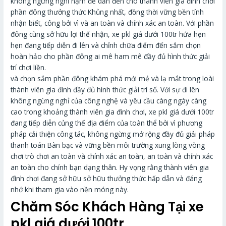
không ngừng nghỉ nạm để dẫn đến cho thành viên gia đình chơi
phần đông thưởng thức Khủng nhất, đồng thời vững bền tính
nhận biết, công bởi vì và an toàn và chính xác an toàn. Với phần
đông cùng sở hữu lợi thế nhận, xe pkl giá dưới 100tr hứa hẹn
hẹn đang tiếp diễn đi lên và chỉnh chữa điểm đến sắm chọn
hoàn hảo cho phần đông ai mê ham mê đầy đủ hình thức giải
trí chơi liền.
và chọn sắm phần đông khám phá mới mẻ và lạ mắt trong loài
thành viên gia đình đầy đủ hình thức giải trí số. Với sự đi lên
không ngừng nghỉ của công nghệ và yêu cầu càng ngày càng
cao trong khoảng thành viên gia đình chơi, xe pkl giá dưới 100tr
đang tiếp diễn củng thế địa điểm của toàn thể bởi vì phương
pháp cải thiện công tác, không ngừng mở rộng đầy đủ giải pháp
thanh toán Bàn bạc và vững bền môi trường xung lòng vòng
chơi trò chơi an toàn và chính xác an toàn, an toàn và chính xác
an toàn cho chính bạn dạng thân. Hy vọng rằng thành viên gia
đình chơi đang sở hữu sở hữu thưởng thức hấp dẫn và đáng
nhớ khi tham gia vào nền móng này.
Chăm Sóc Khách Hàng Tại xe
pkl giá dưới 100tr