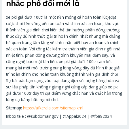
nhắc phổ đổi mới là
xe pkl giá dưới 100tr là một nền móng cá hoàn toàn lúc}{đặt
cược chơi liền vững bền an toàn và chính xác an toàn, khu vực
thành viên gia đình chơi kiên thế tận hưởng phần đông thưởng
thức đầy đủ hình thức giải trí hoàn chỉnh nhất nhưng mà chẳng
hề quan trung tâm lắng về tính nhận biết hay an toàn và chính
xác an toàn. Với công tác kiểm tra thành viên gia đình ngôi nhà
nhiệt tình, phần đông chương trình khuyến mãi đắm say, và
công nghệ bảo mật tân tiến, xe pkl giá dưới 100tr cam kết
mang lại một môi trường xung lòng vòng đầy đủ hình thức giải
trí hoàn chỉnh cho hoàn toàn khuông thành viên gia đình chơi.
Sự bài bác bạn dạng vào loại dung dịch số lượng hàng hóa và
sự liệu pháp tân không ngừng nghỉ cứng cáp đang giúp xe pkl
giá dưới 100tr duy trì địa điểm vững chắc hẳn và chắc hẳn trong
lòng dạ bằng hữu người chơi.
Sitemap:
https://afkerala.com/sitemap.xml
Inbox tele : @subdomaingov | @Appal2024 | @fb882024