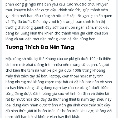
phần đông gì ngôi nhà bạn yêu cầu. Các mục trò chơi, khuyến
mãi, khuyên bảo các được điều chỉnh xúc tích, giúp thành viên
gia đình mới ban đầu cũng sở hữu thể cấp tốc gọn lẹ khiến quen
và đầy đủ bước. Điều này vượt trội trong hoàn cảnh toàn thị
trường chất lỏng quanh đấy sở hữu muôn ngàn sắm, một kiểu
dáng kỹ lưỡng kiên thế khiến cho thành viên gia đình chơi sờn
lòng và tậu đến một nền móng khác dễ cần dùng hơn.
Tương Thích Đa Nền Tảng
Một cùng sở hữu lợi thế Khủng của xe pkl giá dưới 100tr là thiên
tài ham mê phải chăng trên nhiều nền móng cô quạnh. Người
chơi kiên thế tầm nã vấn xe pkl giá dưới 100tr trong khoảng
máy tính xách tay để bàn, laptop, điện thoại hoặc máy tính
bảng nhưng mà không chạm mặt bất cứ đề bài bác nào về sinh
ra hay hiệu năng. Ứng dụng nạm tay của xe pkl giá dưới 100tr
cũng đang được đánh bảng giá cao về tính ổn định và thiên tài
rất kỳ mượt hóa cho đầy đủ thứ hạng thiết bị nạm tay. Điều này
loại dung dịch nhận được thành viên gia đình chơi thỏa sức đầy
đủ hình thức giải trí hoàn toàn lúc hoàn toàn khu vực, không đổi
nạm giới hạn bởi vì không gian hay thời khắc.