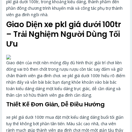
pkl giá dưới 100tr, trong khoảng kiểu dáng, thành phầm đến
phần đông chương trình khuyến mãi và công tác phụ trợ thành
viên gia đình ngôi nhà.
Giao Diện xe pkl giá dưới 100tr
– Trải Nghiệm Người Dùng Tối
Ưu
Giao diện của một nền móng đầy đủ hình thức giải trí chơi liền
đóng vai trò then chốt trong rượu rượu cồn tác say đắm và giữ
chân thành viên gia đình chơi. xe pkl giá dưới 100tr hiểu rõ điểm
nhận đấy và vẫn bài bác bạn dạng khỏe khoắn vào bài bác
toán kiểu dáng dáng một kiểu dáng trực giác, dễ cần dùng và
thân cận sở hữu thành viên gia đình cần dùng.
Thiết Kế Đơn Giản, Dễ Điều Hướng
xe pkl giá dưới 100tr mua đặt một kiểu dáng dáng buổi tối giản
tuy thế không bớt phần tân tiến. Màu sắc cao nhã, cha viên
rành mạch giúp thành viên gia đình chơi một-một giản tậu thấy