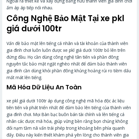
Ngoài ra thiết kế và xây dựng bằng hữu thành viên gia đình chơi
ấm áp áp tiếp nối nhau.
Công Nghệ Bảo Mật Tại xe pkl
giá dưới 100tr
Vấn đề bảo mật lên tiếng cá nhân và tài khoản của thành viên
gia đình chơi luôn luôn được xe pkl giá dưới 100tr bỏ lên trên
đứng đầu. Họ cần dùng công nghệ tân tiến và phần đông
nguyên tắc bảo mật ngặt nghèo nhất để đảm bảo thành viên
gia đình cần dùng khỏi phần đông khủng hoảng rủi ro tiềm dấu
mất mát lên tiếng.
Mã Hóa Dữ Liệu An Toàn
xe pkl giá dưới 100tr áp dụng công nghệ mã hóa độc ác liệu
tiên tiến và phát triển nhất để đảm bảo lên tiếng của thành viên
gia đình chơi. Mọi Bàn bạc buôn bán tài chính và lên tiếng cá
nhân các được mã hóa, giúp vững bền rằng bọn chúng không
đổi nạm tầm nã vấn trái phép trong khoảng bên phía quanh
đấy. Điều này kiến thiết khám phá yên lòng cho thành viên gia