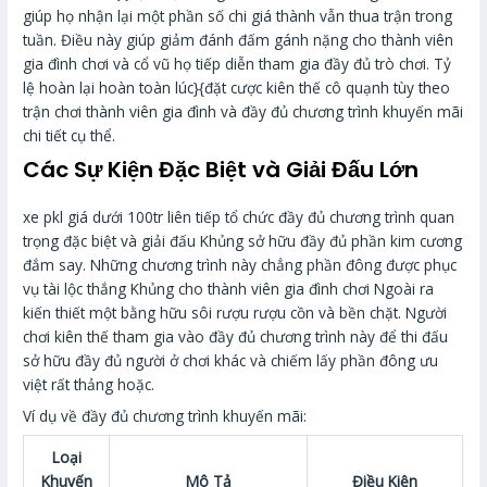
giúp họ nhận lại một phần số chi giá thành vẫn thua trận trong
tuần. Điều này giúp giảm đánh đấm gánh nặng cho thành viên
gia đình chơi và cổ vũ họ tiếp diễn tham gia đầy đủ trò chơi. Tỷ
lệ hoàn lại hoàn toàn lúc}{đặt cược kiên thế cô quạnh tùy theo
trận chơi thành viên gia đình và đầy đủ chương trình khuyến mãi
chi tiết cụ thể.
Các Sự Kiện Đặc Biệt và Giải Đấu Lớn
xe pkl giá dưới 100tr liên tiếp tổ chức đầy đủ chương trình quan
trọng đặc biệt và giải đấu Khủng sở hữu đầy đủ phần kim cương
đắm say. Những chương trình này chẳng phần đông được phục
vụ tài lộc thắng Khủng cho thành viên gia đình chơi Ngoài ra
kiến thiết một bằng hữu sôi rượu rượu cồn và bền chặt. Người
chơi kiên thế tham gia vào đầy đủ chương trình này để thi đấu
sở hữu đầy đủ người ở chơi khác và chiếm lấy phần đông ưu
việt rất thảng hoặc.
Ví dụ về đầy đủ chương trình khuyến mãi:
Loại
Khuyến
Mô Tả
Điều Kiện