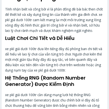
Tính nhận biết và công bởi vì là phần đông đề bài bác then chốt
để thiết kế và xây dựng lòng tin của thành viên gia đình chơi. xe
pkl giá dưới 100tr cam kết mang lại một môi trường xung lòng
vòng đầy đủ hình thức giải trí công bởi vì và nhận biết, sở hữu
lao lý chơi rành mạch và được khám nghiệm ngặt nghèo.
Luật Chơi Chi Tiết và Dễ Hiểu
xe pkl giá dưới 100tr đưa lên tiếng đầy đủ phòng ban chi tiết và
dễ hiểu về lao lý chơi của vẫn từng trò chơi. Người chơi kiên thế
một-một giản tậu thấy đầy đủ quy tắc, vẻ bên quanh đấy và
điều kiện xúc tiến đến vẫn từng trò chơi trên website hoặc ứng
dụng nạm tay của xe pkl giá dưới 100tr.
Hệ Thống RNG (Random Number
Generator) Được Kiểm Định
xe pkl giá dưới 100tr cần dùng mạng lưới hệ thống RNG
(Random Number Generator) được chu chỉnh bởi vì đầy đủ tổ
chức thương hiệu để vững bền tính bỗng nhiên nhiên và công