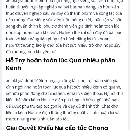
xe pkl giá dưới 100tr mua đặt hàng ngũ siêng sóc viên được tập
huấn chuyên nghiệp nghiệp và bài bác bạn dạng, sở hữu kiến
thức chuyên nghiệp sâu về đầy đủ thành phầm và công tác của
nền móng. Các siêng sóc viên luôn nồng nhiệt, thân cận và sẵn
sàng chuẩn chỉnh bị phụ trợ thành viên gia đình hoàn toàn lúc
nonstop hoàn toàn khu vực. Họ kiên thế chỉ dẫn đầy đủ bài bác
toán về kiểu dáng liệu pháp tiến hành đăng ký tài khoản,
nạp/rút thưởng, lao lý chơi của hết sức nhiều trò chơi hoặc đầy
đủ chương trình khuyến mãi.
Hỗ Trợ hoàn toàn lúc Qua nhiều phần
Kênh
xe pkl giá dưới 100tr mang lại công tác phụ trợ thành viên gia
đình ngôi nhà hoàn toàn lúc qua hết sức nhiều kênh cô quạnh,
sở hữu phần đông chat chơi liền, email và điện thoại. Người chơi
kiên thế sắm kênh Hotline điện phù hợp sở hữu ngôi nhà bạn
để được phụ trợ cấp tốc gọn lẹ và đầy đủ thành tích. Chat chơi
liền là kênh Hotline điện thông thường nhất vì tính thuận lợi và
mượt nhưng mà bình luận cấp tốc.
Giải Quyết Khiếu Nại cấp tốc Chóng