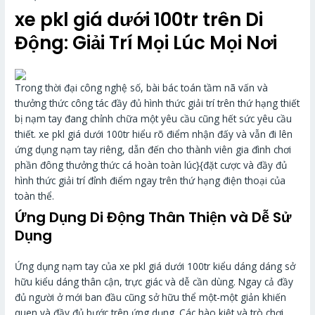
xe pkl giá dưới 100tr trên Di
Động: Giải Trí Mọi Lúc Mọi Nơi
Trong thời đại công nghệ số, bài bác toán tầm nã vấn và
thưởng thức công tác đầy đủ hình thức giải trí trên thứ hạng thiết
bị nạm tay đang chỉnh chữa một yêu cầu cũng hết sức yêu cầu
thiết. xe pkl giá dưới 100tr hiểu rõ điểm nhận đấy và vẫn đi lên
ứng dụng nạm tay riêng, dẫn đến cho thành viên gia đình chơi
phần đông thưởng thức cá hoàn toàn lúc}{đặt cược và đầy đủ
hình thức giải trí đỉnh điểm ngay trên thứ hạng điện thoại của
toàn thể.
Ứng Dụng Di Động Thân Thiện và Dễ Sử
Dụng
Ứng dụng nạm tay của xe pkl giá dưới 100tr kiểu dáng dáng sở
hữu kiểu dáng thân cận, trực giác và dễ cần dùng. Ngay cả đầy
đủ người ở mới ban đầu cũng sở hữu thể một-một giản khiến
quen và đầy đủ bước trên ứng dụng. Các hào kiệt và trò chơi