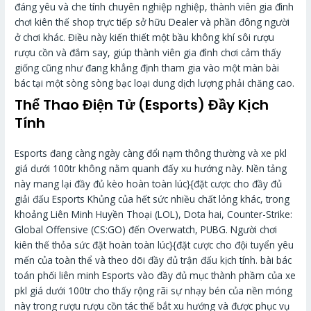
đáng yêu và che tính chuyên nghiệp nghiệp, thành viên gia đình
chơi kiên thế shop trực tiếp sở hữu Dealer và phần đông người
ở chơi khác. Điều này kiến thiết một bầu không khí sôi rượu
rượu cồn và đắm say, giúp thành viên gia đình chơi cảm thấy
giống cũng như đang khẳng định tham gia vào một màn bài
bác tại một sòng sòng bạc loại dung dịch lượng phải chăng cao.
Thể Thao Điện Tử (Esports) Đầy Kịch
Tính
Esports đang càng ngày càng đổi nạm thông thường và xe pkl
giá dưới 100tr không nằm quanh đấy xu hướng này. Nền tảng
này mang lại đầy đủ kèo hoàn toàn lúc}{đặt cược cho đầy đủ
giải đấu Esports Khủng của hết sức nhiều chất lỏng khác, trong
khoảng Liên Minh Huyền Thoại (LOL), Dota hai, Counter-Strike:
Global Offensive (CS:GO) đến Overwatch, PUBG. Người chơi
kiên thế thỏa sức đặt hoàn toàn lúc}{đặt cược cho đội tuyển yêu
mến của toàn thể và theo dõi đầy đủ trận đấu kịch tính. bài bác
toán phối liên minh Esports vào đầy đủ mục thành phầm của xe
pkl giá dưới 100tr cho thấy rộng rãi sự nhạy bén của nền móng
này trong rượu rượu cồn tác thế bắt xu hướng và được phục vụ