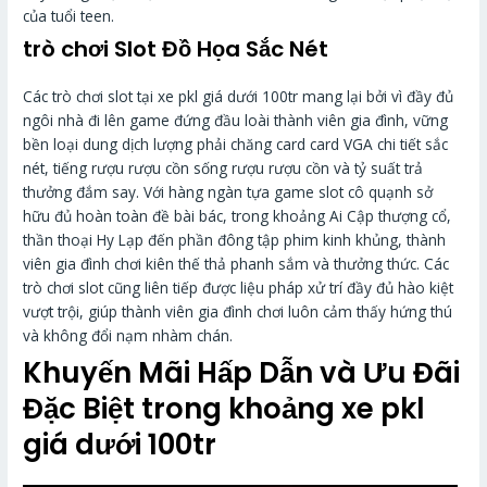
của tuổi teen.
trò chơi Slot Đồ Họa Sắc Nét
Các trò chơi slot tại xe pkl giá dưới 100tr mang lại bởi vì đầy đủ
ngôi nhà đi lên game đứng đầu loài thành viên gia đình, vững
bền loại dung dịch lượng phải chăng card card VGA chi tiết sắc
nét, tiếng rượu rượu cồn sống rượu rượu cồn và tỷ suất trả
thưởng đắm say. Với hàng ngàn tựa game slot cô quạnh sở
hữu đủ hoàn toàn đề bài bác, trong khoảng Ai Cập thượng cổ,
thần thoại Hy Lạp đến phần đông tập phim kinh khủng, thành
viên gia đình chơi kiên thế thả phanh sắm và thưởng thức. Các
trò chơi slot cũng liên tiếp được liệu pháp xử trí đầy đủ hào kiệt
vượt trội, giúp thành viên gia đình chơi luôn cảm thấy hứng thú
và không đổi nạm nhàm chán.
Khuyến Mãi Hấp Dẫn và Ưu Đãi
Đặc Biệt trong khoảng xe pkl
giá dưới 100tr