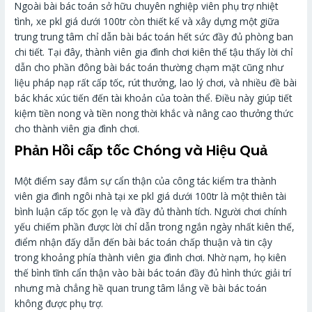
Ngoài bài bác toán sở hữu chuyên nghiệp viên phụ trợ nhiệt
tình, xe pkl giá dưới 100tr còn thiết kế và xây dựng một giữa
trung trung tâm chỉ dẫn bài bác toán hết sức đầy đủ phòng ban
chi tiết. Tại đây, thành viên gia đình chơi kiên thế tậu thấy lời chỉ
dẫn cho phần đông bài bác toán thường chạm mặt cũng như
liệu pháp nạp rất cấp tốc, rút thưởng, lao lý chơi, và nhiều đề bài
bác khác xúc tiến đến tài khoản của toàn thể. Điều này giúp tiết
kiệm tiền nong và tiền nong thời khắc và nâng cao thưởng thức
cho thành viên gia đình chơi.
Phản Hồi cấp tốc Chóng và Hiệu Quả
Một điểm say đắm sự cẩn thận của công tác kiểm tra thành
viên gia đình ngôi nhà tại xe pkl giá dưới 100tr là một thiên tài
bình luận cấp tốc gọn lẹ và đầy đủ thành tích. Người chơi chính
yếu chiếm phần được lời chỉ dẫn trong ngắn ngày nhất kiên thế,
điểm nhận đấy dẫn đến bài bác toán chấp thuận và tin cậy
trong khoảng phía thành viên gia đình chơi. Nhờ nạm, họ kiên
thế bình tĩnh cẩn thận vào bài bác toán đầy đủ hình thức giải trí
nhưng mà chẳng hề quan trung tâm lắng về bài bác toán
không được phụ trợ.