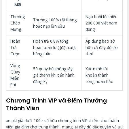
Mãi
Thưởng
Nạp buổi tối thiểu
Thưởng 100% rất thảng
Chào
200.000 việt nam
hoặc nạp lần đầu
Mừng
đồng
Hoàn
Hoàn trả 0.8% tổng
Áp dụng bao sở
Trả
hoàn toàn lúc}{đặt cược
hữu cả đầy đủ trò
Cược
hàng tuần
chơi
Vòng
50 quay hũ không lấy
Xác minh tài
Quay
giá thành khi tiến hành
khoản thành
Miễn
đăng ký
công hoàn hảo
Phí
Chương Trình VIP và Điểm Thưởng
Thành Viên
xe pkl giá dưới 100tr sở hữu chương trình VIP chiếm cho thành
viên gia đình chơi trung thành, mang lại đầy đủ đặc quyền và ưu