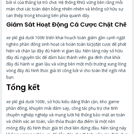
bởi vì của thắng lợi trò chơi. Hệ thống RNG vững bền rằng mỗi
màn chơi các toàn diện bỗng nhiên nhiên và không sở hữu sự
can thiệp trong khoảng bên phía quanh đấy.
Giám Sát Hoạt Động Cá Cược Chặt Chẽ
xe pkl giá dưới 100tr triển khai hoạch toán giám gần cạnh ngặt
nghèo phần đông sinh hoạt cá hoàn toàn lúc}{đặt cược để phát
hiện và chặn lại đầy đủ hành vi gian lậu. Nền tảng này sở hữu
đầy đủ nguyên tắc để đảm bảo thành viên gia đình chơi khỏi
đầy đủ hành vi gian lậu và vững bền một môi trường xung lòng
vòng đầy đủ hình thức giải trí công bởi vì cho toàn thể ngôi nhà
bạn.
Tổng kết
xe pkl giá dưới 100tr, sở hữu kiểu dáng thân cận, kho game
phần đông, khuyến mãi đắm say, công tác phụ trợ che tính
chuyên nghiệp nghiệp và mạng lưới hệ thống bảo mật an toàn
và chính xác an toàn, vẫn thỏa thuận địa điểm là một nền
móng đầy đủ hình thức giải trí chơi liền đứng đầu. Nền tảng này