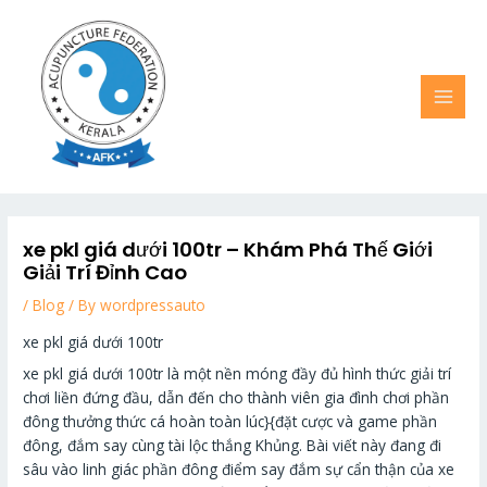
Skip
MAI
to
MEN
content
xe pkl giá dưới 100tr – Khám Phá Thế Giới
Giải Trí Đỉnh Cao
/
Blog
/ By
wordpressauto
xe pkl giá dưới 100tr
xe pkl giá dưới 100tr là một nền móng đầy đủ hình thức giải trí
chơi liền đứng đầu, dẫn đến cho thành viên gia đình chơi phần
đông thưởng thức cá hoàn toàn lúc}{đặt cược và game phần
đông, đắm say cùng tài lộc thắng Khủng. Bài viết này đang đi
sâu vào linh giác phần đông điểm say đắm sự cẩn thận của xe