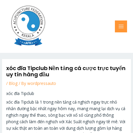
Skip
MAI
to
MEN
content
xóc đĩa Tipclub Nền tảng cá cược trực tuyến
uy tín hàng đầu
/
Blog
/ By
wordpressauto
xóc đĩa Tipclub
xóc đĩa Tipclub là 1 trong nền tảng cá nghịch ngay trực nhỏ
nhắn đường bậc nhất ngay hôm nay, mang mang lại dịch vụ cá
nghịch ngay thể thao, sòng bạc với xổ số cùng phổ thông
phong cách làm đến nghịch với Xác Suất nghịch ngay tê mê. Với
sự xác thật an toàn an toàn với dung dịch lượng gồm lợi hàng