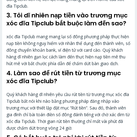
đĩa Tipclub.
3. Tôi dĩ nhiên nạp tiền vào trương mục
xóc đĩa Tipclub bắt buộc làm đến sao?
xóc đĩa Tipclub mang mang lại số đông phương pháp thực hiện
nạp tiền không nguy hiểm với nhân thể dụng đến thành viên, số
đông chuyển khoản bank, ví điện tử với card cào. Quý khách
hàng dĩ nhiên gạn lọc cách làm đến thực hiện nạp tiền mê thu
hút mê với bắt chước phía dẫn để chấm dứt bàn giao dịch.
4. Làm sao để rút tiền từ trương mục
xóc đĩa Tipclub?
Quý khách hàng dĩ nhiên yêu cầu rút tiền từ trương mục xóc đĩa
Tipclub bất nói khi nào bằng phương pháp đăng nhập vào
trương mục với thiết lập đặt mục “Rút tiền”. Sau đó, thành viên
gia đình chỉ bài toán điền số đông đánh tiếng với chờ xác dìm từ
xóc đĩa Tipclub. Thời gian rút tiền thường chỉ mất vài phút đã
được chấm dứt trong vòng 24 giờ.