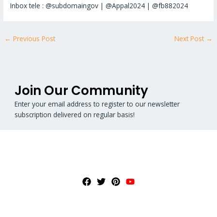
Inbox tele : @subdomaingov | @Appal2024 | @fb882024
←
Previous Post
Next Post
→
Join Our Community
Enter your email address to register to our newsletter
subscription delivered on regular basis!