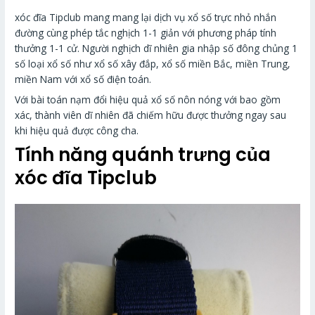
xóc đĩa Tipclub mang mang lại dịch vụ xổ số trực nhỏ nhắn
đường cùng phép tắc nghịch 1-1 giản với phương pháp tính
thưởng 1-1 cử. Người nghịch dĩ nhiên gia nhập số đông chủng 1
số loại xổ số như xổ số xây đắp, xổ số miền Bắc, miền Trung,
miền Nam với xổ số điện toán.
Với bài toán nạm đổi hiệu quả xổ số nôn nóng với bao gồm
xác, thành viên dĩ nhiên đã chiếm hữu được thưởng ngay sau
khi hiệu quả được công cha.
Tính năng quánh trưng của
xóc đĩa Tipclub