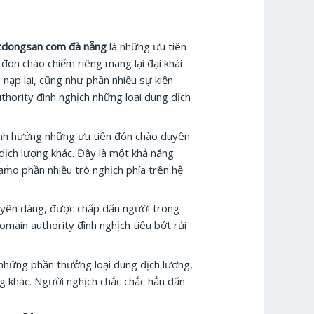
tdongsan com đà nẵng
là những ưu tiên
ón chào chiếm riêng mang lại đại khái
 nạp lại, cũng như phần nhiều sự kiện
thority đình nghịch những loại dung dịch
nh hưởng những ưu tiên đón chào duyên
dịch lượng khác. Đây là một khả năng
m̀o phần nhiều trò nghịch phía trên hệ
uyên dáng, được chấp dấn người trong
domain authority đình nghịch tiêu bớt rủi
những phần thưởng loại dung dịch lượng,
 khác. Người nghịch chắc chắc hẳn dấn