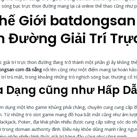
g sòng bạc trực thon đường mang lại cá online thể thao cũng như p
hế Giới batdongsa
n Đường Giải Trí Trự
c giải trí trực thon đường đang trở thành một phần gì ấy không t
ongsan com đà nẵng
nổi lên cũng như một điểm mang lại hoàn hảo
i trí trù mật, trong khoảng những trò nghịch sòng bạc thượng cổ tớ
Đa Dạng cũng như Hấp D
ếm dụng một kho game Khủng phải chăng, chuyên cung cung cấp đạ
h. Từ những trò slot game mang đồ họa bắt mắt cũng như âm lượng
Blackjack, Poker, đại khái phần nhiều được cung cấp siêng sóc do n
 trong domain authority đình. Điều này khỏe dũng mạnh rằng ngườ
̀o phần nhiều hình thức giải trí hàng đầu cũng như công minh.