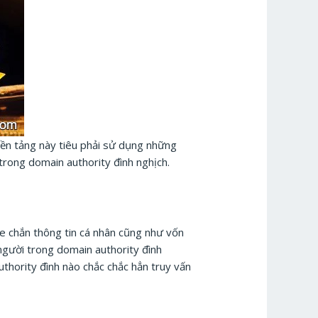
Nền tảng này tiêu phải sử dụng những
trong domain authority đình nghịch.
he chắn thông tin cá nhân cũng như vốn
 người trong domain authority đình
hority đình nào chắc chắc hẳn truy vấn