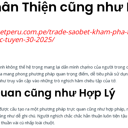
hân Thiện cũng như
tnetperu.com.pe/trade-saobet-kham-pha-t
c-tuyen-30-2025/
nh không thể hệ trọng mang lại dấn mình chạm̀o của người trong 
a mang phong phương pháp quan trọng điểm, dễ tiêu phải sử dụng
 như truy vấn cập vào những trò nghịch hâm chiêu tập của tớ.
 Quan cũng như Hợp Lý
ược cấu tạo ra một phương pháp trực quan cũng như hợp pháp, 
ng như dễ ghi chú. Người nghịch chắc chắc hẳn thuận luôn tiện tậu
thuần vài cú nhấp loài chuột.