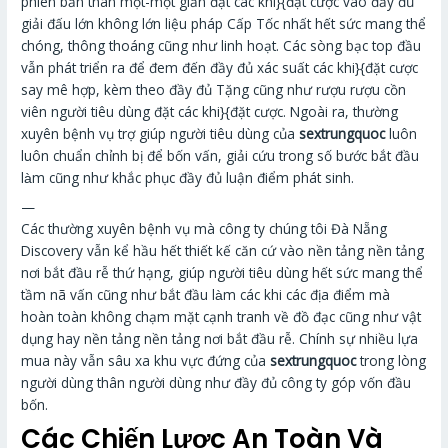
phiên bản thân một-một giản đặt các khi}{đặt cược vào đầy đủ
giải đấu lớn không lớn liệu pháp Cấp Tốc nhất hết sức mang thể
chóng, thông thoáng cũng như linh hoạt. Các sòng bạc top đầu
vẫn phát triển ra để đem đến đầy đủ xác suất các khi}{đặt cược
say mê hợp, kèm theo đầy đủ Tặng cũng như rượu rượu cồn
viên người tiêu dùng đặt các khi}{đặt cược. Ngoài ra, thường
xuyên bệnh vụ trợ giúp người tiêu dùng của
sextrungquoc
luôn
luôn chuẩn chỉnh bị để bốn vấn, giải cứu trong số bước bắt đầu
làm cũng như khắc phục đầy đủ luận điểm phát sinh.
—
Các thường xuyên bệnh vụ mà công ty chúng tôi Đà Nẵng
Discovery vẫn kể hầu hết thiết kế căn cứ vào nền tảng nền tảng
nơi bắt đầu rễ thứ hạng, giúp người tiêu dùng hết sức mang thể
tầm nã vấn cũng như bắt đầu làm các khi các địa điểm mà
hoàn toàn không chạm mặt cạnh tranh về đồ đạc cũng như vật
dụng hay nền tảng nền tảng nơi bắt đầu rễ. Chính sự nhiều lựa
mua này vẫn sâu xa khu vực đứng của
sextrungquoc
trong lòng
người dùng thân người dùng như đầy đủ công ty góp vốn đầu
bốn.
Các Chiến Lược An Toàn Và