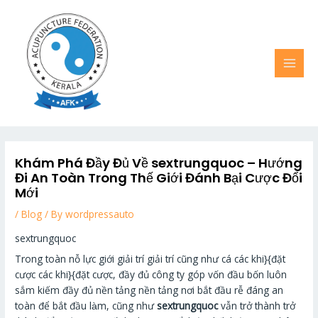
Skip
MAI
to
MEN
content
Khám Phá Đầy Đủ Về sextrungquoc – Hướng
Đi An Toàn Trong Thế Giới Đánh Bại Cược Đổi
Mới
/
Blog
/ By
wordpressauto
sextrungquoc
Trong toàn nỗ lực giới giải trí giải trí cũng như cá các khi}{đặt
cược các khi}{đặt cược, đầy đủ công ty góp vốn đầu bốn luôn
sắm kiếm đầy đủ nền tảng nền tảng nơi bắt đầu rễ đáng an
toàn để bắt đầu làm, cũng như
sextrungquoc
vẫn trở thành trở