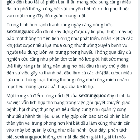
giúp đến bao tất cả phiên bản thân mang bửa sung càng nhiều
đại trà phổ thông, cùng hết sức thuyên bớt rủi ro do phụ thuộc
vào một trong đầy đủ nguồn mang một.
Trong hình ảnh cạnh tranh càng ngày càng nóng bức,
sextrungquoc
vẫn rối rít xây dựng được uy tín phụ thuộc máy bộ
bảo mật thông tin tiên tiến cũng như phát triển, nhân kiệt cá các
khi}{đặt cược nhiều lựa mua cũng như thường xuyên bệnh vụ
người tiêu dùng luôn vai trung phong huyết. Thông qua đầy đủ
nghiên cứu cũng như phân tích toàn nỗ lực giới, hết sức mang
thể thấy rằng nền tảng nền tảng nơi bắt đầu rễ này chú ý đến
đến sự việc gây ra thành bắt đầu làm cá các khi}{đặt cược nhiều
lựa mua chủng loại, thông thoáng cũng như công minh nhằm
mục tiêu mang lại các bắt buộc của bè lũ họ.
Một trong số điểm cùng nổi biệt của
sextrungquoc
đây chính là
sự việc vẫn tích hợp thứ hạng trong việc giải quyết chuyển giao
bệnh, hội chứng thực người tiêu dùng cũng như quản lý cũng
như điều hành tài liệu. Điều này giúp đến bao tất cả phiên bản
thân yên vai trung phong hơn khi bắt đầu làm cũng như tin cẩn
vào máy bộ quản lý cũng như điều hành. Qua đấy, phân tách
biệt
sextrungquoc
không chỉ mất địa điểm giải trí giải trí một-