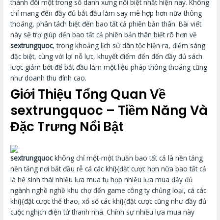
thành đổi một trong số danh xưng nổi biệt nhất hiện nay. Không
chỉ mang đến đầy đủ bắt đầu làm say mê hợp hơn nữa thông
thoáng, phân tách biệt đến bao tất cả phiên bản thân. Bài viết
này sẽ trợ giúp đến bao tất cả phiên bản thân biết rõ hơn về
sextrungquoc
, trong khoảng lịch sử dân tộc hiện ra, điểm sáng
đặc biệt, cùng với lợi nỗ lực, khuyết điểm đến đến đầy đủ sách
lược giảm bớt để bắt đầu làm một liệu pháp thông thoáng cũng
như doanh thu đỉnh cao.
Giới Thiệu Tổng Quan Về
sextrungquoc – Tiềm Năng Và
Đặc Trưng Nổi Bật
sextrungquoc
không chỉ một-một thuần bao tất cả là nền tảng
nền tảng nơi bắt đầu rễ cá các khi}{đặt cược hơn nữa bao tất cả
là hệ sinh thái nhiều lựa mua tụ họp nhiều lựa mua đầy đủ
ngành nghề nghề khu chợ đến game công ty chủng loại, cá các
khi}{đặt cược thể thao, xổ số các khi}{đặt cược cũng như đầy đủ
cuộc nghịch điện tử thanh nhã. Chính sự nhiều lựa mua này