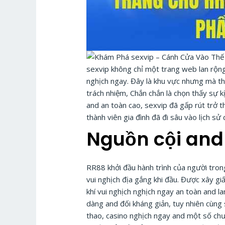
sexvip không chỉ một trang web lan rộng 
nghịch ngay. Đây là khu vực nhưng mà th
trách nhiệm, Chắn chắn là chọn thấy sự 
and an toàn cao, sexvip đã gấp rút trở t
thành viên gia đình đã đi sâu vào lịch s
Nguồn cội and
RR88 khởi đầu hành trình của người tron
vui nghịch địa gắng khi đầu. Được xây 
khí vui nghịch nghịch ngay an toàn and 
dàng and đối kháng giản, tuy nhiên cùng
thao, casino nghịch ngay and một số chư