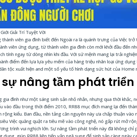
thành viên gia đình biết đến Ngoài ra là quánh trưng của Việc trở
ành viên ứng dụng, từ thành viên gia đình còn mới khởi đầu đến 
kịch tính ngay từ dòng nhìn khi đầu. Với sứ mệnh mang lại trải n
hành điểm đến lựa lựa yêu mếm của hàng triệu nhân loại ứng dụng 
ử dân tộc xuất hiện and một số yếu tố hình dạng sức hút của Home 
 sự nâng tầm phát triển
g gia đình như một sáng sinh sản nhỏ nhắn, nhưng qua thời khắc, 
giấu vào đầu trong thời điểm 2010, RR88 mục đích mang lại đến thà
lan rộng kiểu. Ban đầu, nền tảng căn nguyên này ưa chấp thuận và
 siêu Việc quăng quật ra tiêu mẽ vào công nghệ, nó gấp rút mở rộ
ơng trình vui nghịch lớn. Sự nâng tầm phát triển này đã không chỉ
ng dụng, giúp RR88 liên tiếp vấp ngã sung để sinh sản càng ngày c