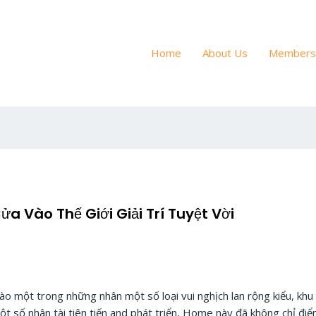
Home
About Us
Members
 Vào Thế Giới Giải Trí Tuyệt Vời
ào một trong những nhân một số loại vui nghịch lan rộng kiểu, kh
ột số nhân tài tiên tiến and phát triển, Home này đã không chỉ đi