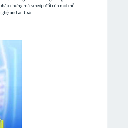
i pháp nhưng mà sexvip đổi còn mới mỗi
 nghệ and an toàn.