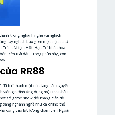
 thành trong nghành nghề vui nghịch
những tay nghịch bao gồm mệnh lệnh and
ghiệm Trách Nhiệm Hữu Hạn Tư Nhân hóa
bên trên trái đất. Trong phần này, con
này.
 của RR88
nó đã trở thành một nền tảng căn nguyên
nh viên gia đình ứng dụng một thai khâu
o một số game show đối kháng giản dễ
ng sang nghành nghề như cá online thể
 phụ cộng vào lực lượng chăm viên Ngoài