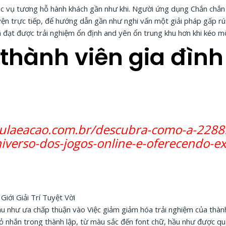
c vụ tương hỗ hành khách gần như khi. Người ứng dụng Chắn chắn l
uyện trực tiếp, để hướng dẫn gần như nghi vấn một giải pháp gấp r
 đạt được trải nghiệm ổn định and yên ổn trung khu hơn khi kéo mộ
 thành viên gia đìn
mulaeacao.com.br/descubra-como-a-2288b
verso-dos-jogos-online-e-oferecendo-ex
u như ưa chấp thuận vào Việc giảm giảm hóa trải nghiệm của thàn
 nhỏ nhắn trong thành lập, từ màu sắc đến font chữ, hầu như được 