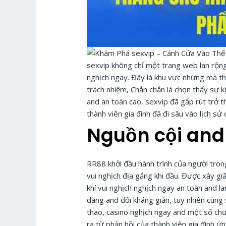
sexvip không chỉ một trang web lan rộng 
nghịch ngay. Đây là khu vực nhưng mà th
trách nhiệm, Chắn chắn là chọn thấy sự 
and an toàn cao, sexvip đã gấp rút trở t
thành viên gia đình đã đi sâu vào lịch s
Nguồn cội and
RR88 khởi đầu hành trình của người tron
vui nghịch địa gắng khi đầu. Được xây 
khí vui nghịch nghịch ngay an toàn and 
dàng and đối kháng giản, tuy nhiên cùng
thao, casino nghịch ngay and một số chư
ra từ phản hồi của thành viên gia đình ứ