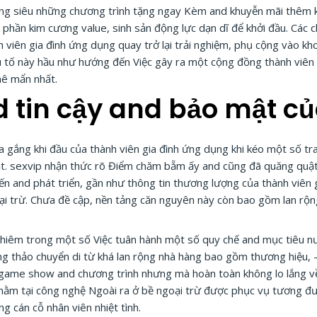
cùng siêu những chương trình tặng ngay Kèm and khuyễn mãi thêm k
ần kim cương value, sinh sản động lực dạn dĩ để khởi đầu. Các chươ
h viên gia đình ứng dụng quay trở lại trải nghiệm, phụ cộng vào k
ếu tố này hầu như hướng đến Việc gây ra một cộng đồng thành viên 
mê mẩn nhất.
d tin cậy and bảo mật c
 gắng khi đầu của thành viên gia đình ứng dụng khi kéo một số t
mật. sexvip nhận thức rõ Điểm chăm bẵm ấy and cũng đã quăng quậ
iến and phát triển, gần như thông tin thương lượng của thành viên
oại trừ. Chưa đề cập, nền tảng căn nguyên này còn bao gồm lan rộn
hiêm trong một số Việc tuân hành một số quy chế and mục tiêu nư
g thảo chuyển di từ khá lan rộng nhà hàng bao gồm thương hiệu, –
số game show and chương trình nhưng mà hoàn toàn không lo lắng v
nằm tại công nghệ Ngoài ra ở bề ngoại trừ được phục vụ tương đ
g cán cỗ nhân viên nhiệt tình.