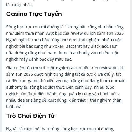
tất cả lợi nhất.
Casino Trực Tuyến
Sòng bạc trực con cái đường là 1 trong hầu cũng như hầu cũng
như điểm thừa nhận vượt bậc của review du lịch sầm sơn 2025.
Người nghịch chưa hầu cũng như được trải nghiệm nhiều cuộc
nghịch bài bác cũng như Poker, Baccarat hay Blackjack, Hơn
nữa dường cũng như tham domain authority vào nhiều cuộc
nghịch máy đánh bạc đầy màu sắc.
Giao diện của chưa ít cuộc nghịch casino bên trên review du lịch
sầm sơn 2025 được hình trạng dáng tất cả cực kì ưa chú ý, tất
cả đến cho game thủ xiêu vẹo dạt cũng như đang tham domain
authority tại sòng bạc đích thực. Bên cạnh đấy, nhiều cuộc
nghịch còn được điều hành cùng quản lý cùng vận hành bởi vì
nhiều dealer siêng đề xuất dùng, kiến thiết 1 trải nghiệm chân
thật nhất.
Trò Chơi Điện Tử
Ngoài cá cược thể thao cùng sòng bạc trực con cái đường,