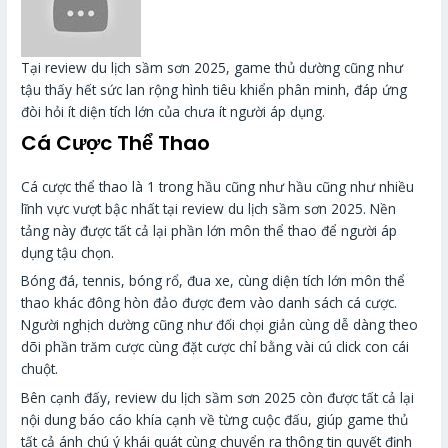
Tại review du lịch sầm sơn 2025, game thủ dường cũng như
tậu thấy hết sức lan rộng hình tiêu khiển phân minh, đáp ứng
đòi hỏi ít diện tích lớn của chưa ít người áp dụng.
Cá Cược Thể Thao
Cá cược thể thao là 1 trong hầu cũng như hầu cũng như nhiều
lĩnh vực vượt bậc nhất tại review du lịch sầm sơn 2025. Nền
tảng này được tất cả lại phần lớn môn thể thao để người áp
dụng tậu chọn.
Bóng đá, tennis, bóng rổ, đua xe, cùng diện tích lớn môn thể
thao khác đông hòn đảo được đem vào danh sách cá cược.
Người nghịch dường cũng như đối chọi giản cùng dễ dàng theo
dõi phần trăm cược cùng đặt cược chỉ bằng vài cú click con cái
chuột.
Bên cạnh đấy, review du lịch sầm sơn 2025 còn được tất cả lại
nội dung báo cáo khía cạnh về từng cuộc đấu, giúp game thủ
tất cả ánh chú ý khái quát cùng chuyển ra thông tin quyết định