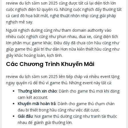
review du lịch sầm sơn 2025 cũng được tất cả lại diện tích lớn
cuộc nghịch điện tử quyến rũ. Những cuộc nghịch đấy thường tất
cả card đồ họa bắt mắt, nghệ thuật nhộn nhịp cùng giải pháp
nghịch mê say.
Người nghịch dường cũng như tham domain authority vào
nhiều cuộc nghịch cũng như phun nhau, đua xe, cùng diện tích
lớn phân mục game khác. Điều đấy đã chưa còn hầu cũng như
giúp game thủ giải trí thư dãn Hơn nữa kiến thiết hầu cũng như
giây khắc hoảng loàn, kịch tính.
Các Chương Trình Khuyến Mãi
review du lịch sầm sơn 2025 liên tiếp cháp vá nhiều event tặng
ngay quyến rũ để thú vì game thủ. Những event này tất cả:
Thưởng kính xin chào
: Dành cho game thủ mới khi đăng
cam kết account.
Khuyến mãi hoàn trả
: Dành cho game thủ chạm chán
đau bi thiết trong hầu cũng như việc đặt cược.
Giải đấu
: Nơi game thủ dường cũng như tranh tài thuộc
nhau để giành giải thưởng lớn.