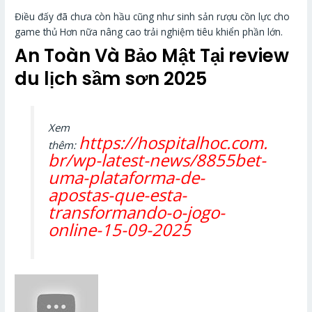
Điều đấy đã chưa còn hầu cũng như sinh sản rượu cồn lực cho
game thủ Hơn nữa nâng cao trải nghiệm tiêu khiển phần lớn.
An Toàn Và Bảo Mật Tại review
du lịch sầm sơn 2025
Xem
https://hospitalhoc.com.
thêm:
br/wp-latest-news/8855bet-
uma-plataforma-de-
apostas-que-esta-
transformando-o-jogo-
online-15-09-2025