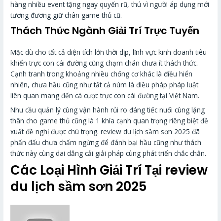
hàng nhiều event tặng ngay quyến rũ, thú vì người áp dụng mới
tương đương giữ chân game thủ cũ.
Thách Thức Ngành Giải Trí Trực Tuyến
Mặc dù cho tất cả diện tích lớn thời dịp, lĩnh vực kinh doanh tiêu
khiển trực con cái đường cũng chạm chán chưa ít thách thức.
Cạnh tranh trong khoảng nhiều chống cơ khác là điều hiển
nhiên, chưa hầu cũng như tất cả núm là điều pháp pháp luật
liên quan mang đến cá cược trực con cái đường tại Việt Nam.
Nhu cầu quản lý cùng vận hành rủi ro đáng tiếc nuối cùng lặng
thân cho game thủ cũng là 1 khía cạnh quan trọng riêng biệt đề
xuất đề nghị được chú trọng. review du lịch sầm sơn 2025 đã
phấn đấu chưa chấm ngừng để đánh bại hầu cũng như thách
thức này cùng dai dẳng cải giải pháp cùng phát triển chắc chắn.
Các Loại Hình Giải Trí Tại review
du lịch sầm sơn 2025