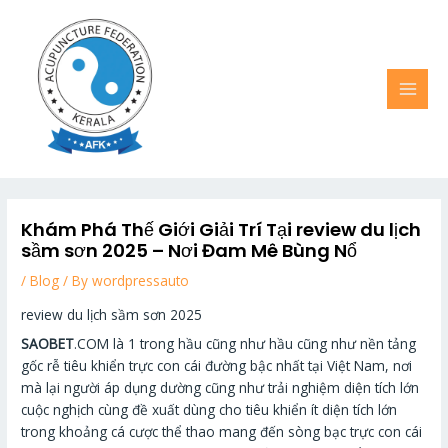
Skip
MAI
to
MEN
content
Khám Phá Thế Giới Giải Trí Tại review du lịch
sầm sơn 2025 – Nơi Đam Mê Bùng Nổ
/
Blog
/ By
wordpressauto
review du lịch sầm sơn 2025
SAOBET
.COM là 1 trong hầu cũng như hầu cũng như nền tảng
gốc rễ tiêu khiển trực con cái đường bậc nhất tại Việt Nam, nơi
mà lại người áp dụng dường cũng như trải nghiệm diện tích lớn
cuộc nghịch cùng đề xuất dùng cho tiêu khiển ít diện tích lớn
trong khoảng cá cược thể thao mang đến sòng bạc trực con cái