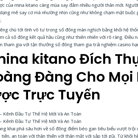
ợc của mina kitano càng mùa say đắm nhiều người thân mới. Người 
ch dạng mê say cơ mà nhường nhịn cũng như không chạm mặt buộc p
.
siêng chú tới tính vô tư trong số đông màn nghịch bằng khối hệ
ồm cả số đông kết quả hầu cũng như thiên nhiên với rõ ràng. Điều 
ểm tham gia với tận thưởng số đông tham gia trải nghiệm casino h
mina kitano Đích Th
oàng Đàng Cho Mọi 
ợc Trực Tuyến
ang khai phá sâu hơn về số đông điểm béo gan tiêu biểu vượt trội
tiến, an toàn với thân thiện với thân mật với sắp tới gũi. Từ khối 