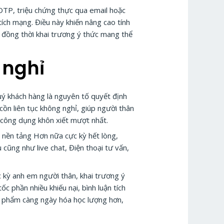
 OTP, triệu chứng thực qua email hoặc
ch mạng. Điều này khiến nâng cao tính
 đồng thời khai trương ý thức mang thể
 nghỉ
ý khách hàng là nguyên tố quyết định
ồn liên tục không nghỉ, giúp người thân
i công dụng khôn xiết mượt nhất.
a nền tảng Hơn nữa cực kỳ hết lòng,
 cũng như live chat, Điện thoại tư vấn,
 kỳ anh em người thân, khai trương ý
 phần nhiều khiếu nại, bình luận tích
n phẩm càng ngày hóa học lượng hơn,