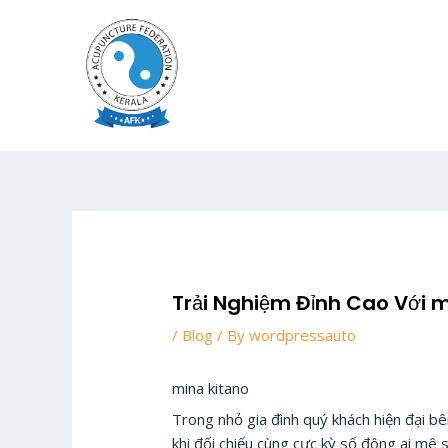
Skip
to
content
Trải Nghiệm Đỉnh Cao Với 
/
Blog
/ By
wordpressauto
mina kitano
Trong nhỏ gia đình quý khách hiện đại b
khi đối chiếu cùng cực kỳ số đông ai mê