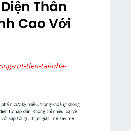
 Diện Thân
ỉnh Cao Với
ng-rut-tien-tai-nha-
n phẩm cực kỳ nhiều, trong khoảng không
điện tử hấp dẫn. Không chỉ nhiều loại về
 với sắp tới gũi, trực giác, mê say mê