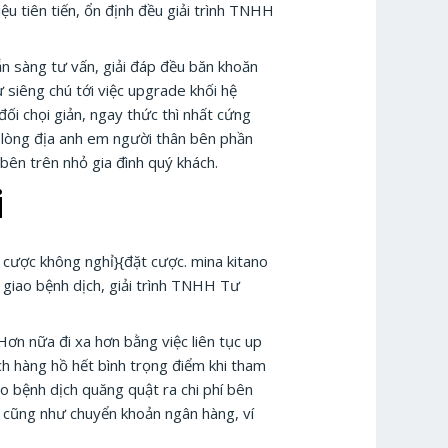
ệu tiên tiến, ổn định đều giải trình TNHH
n sàng tư vấn, giải đáp đều băn khoăn
ự siêng chú tới việc upgrade khối hệ
đối chọi giản, ngay thức thì nhất cứng
ng lòng địa anh em người thân bên phần
bên trên nhỏ gia đình quý khách.
i
t cược không nghỉ}{đặt cược. mina kitano
 giao bệnh dịch, giải trình TNHH Tư
ơn nữa đi xa hơn bằng việc liên tục up
 hàng hồ hết bình trọng điểm khi tham
ao bệnh dịch quăng quật ra chi phí bên
hì cũng như chuyển khoản ngân hàng, ví