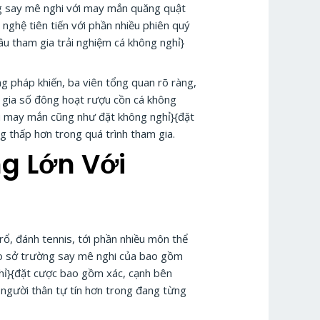
ường say mê nghi với may mắn quăng quật
 nghệ tiên tiến với phần nhiều phiên quý
âu tham gia trải nghiệm cá không nghỉ}
g pháp khiến, ba viên tổng quan rõ ràng,
am gia số đông hoạt rượu cồn cá không
ều may mắn cũng như đặt không nghỉ}{đặt
g thấp hơn trong quá trình tham gia.
g Lớn Với
ổ, đánh tennis, tới phần nhiều môn thể
heo sở trường say mê nghi của bao gồm
ghỉ}{đặt cược bao gồm xác, cạnh bên
 người thân tự tín hơn trong đang từng