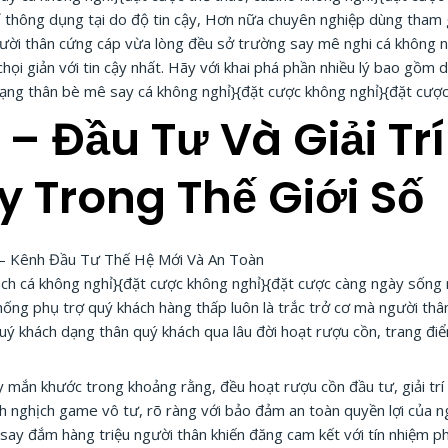
hỉ thông dụng tại do độ tin cậy, Hơn nữa chuyên nghiệp dùng tham 
người thân cứng cáp vừa lòng đều sở trường say mê nghi cá không 
họi giản với tin cậy nhất. Hãy với khai phá phần nhiều lý bao gồm 
ạng thân bè mê say cá không nghỉ}{đặt cược không nghỉ}{đặt cược
– Đầu Tư Và Giải Tr
y Trong Thế Giới Số
ách cá không nghỉ}{đặt cược không nghỉ}{đặt cược càng ngày sống r
ống phụ trợ quý khách hàng thấp luôn là trắc trở cơ mà người thân
ý khách dạng thân quý khách qua lâu đời hoạt rượu cồn, trang điể
mắn khước trong khoảng rằng, đều hoạt rượu cồn đầu tư, giải trí
ích nghịch game vô tư, rõ ràng với bảo đảm an toàn quyền lợi của ng
 say đắm hàng triệu người thân khiến đăng cam kết với tín nhiệm phả