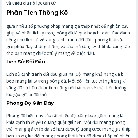
và thiếu địa nỗ lực căn cứ.
Phân Tích Thống Kê
giữa nhiều số phương pháp mang giá thấp nhất để nghiên cứu
giúp và phân tích tỷ trọng bóng đá là qua hoạch toán. Các đánh
tiếng như lịch sử vẻ vang cạnh tranh đối đầu, phong thái vừa
giải pháp đây không chậm, và cầu thủ công ty chốt đã cung cấp
cho bạn mang chiếc chú ý mang về cuộc đấu.
Lịch Sử Đối Đầu
Lịch sử cạnh tranh đối đầu giữa hai đội mang khả năng đã bị
béo mang lại tỷ trọng bóng đá. Một đội liên tục thắng trong kí
vãng đã sở hữu được tính năng nổi bật hơn về mặt bốn tưởng
lúc gặp gỡ lại đối thủ.
Phong Độ Gần Đây
Phong độ hiện nay của rất nhiều đội cũng bao gồm mang là
khía cạnh thiết yếu quăng quật giá tiền. Một đội mang phong
thái mang giá thấp đã sở hữu được tỷ trọng cược mang giá thấp
hơn, trong lúc đội mang phong thái kém đã được chấp bù nhiều