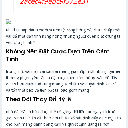
2acec4f9ebc9f572e31
Khi du nhập đặt cược dựa trên tỷ trọng bóng đá, chứa chấp một
vài để mắt đến tính năng nóng nhưng người quen biết chúng ta
yêu cầu ghi nhớ.
Không Nên Đặt Cược Dựa Trên Cảm
Tình
trong một vài một vài sai trái mang giá thấp nhất nhưng gamer
thường phạm yêu cầu là đặt cược theo cảm hứng. vấn đề đấy
đã sở hữu được thể cùng mang lại nhiều số quyết định sai trái
và tổn thất béo về tiền bạc tài bao gồm mang.
Theo Dõi Thay Đổi tỷ lệ
nhà đất đã sở hữu được thể cố gắng đổi liên tục ngay cả trước
giờ tranh tài. vấn đề theo dõi nhiều số bất định đấy đã cung cấp
cho bạn mang đánh tiếng xử lí và quyết định đáng ra hơn.