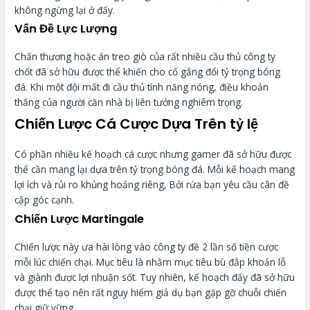
không ngừng lại ở đấy.
Vấn Đề Lực Lượng
Chấn thương hoặc án treo giò của rất nhiều cầu thủ công ty
chốt đã sở hữu được thể khiến cho cố gắng đổi tỷ trọng bóng
đá. Khi một đội mất đi cầu thủ tính năng nóng, điều khoản
thắng của người căn nhà bị liên tưởng nghiêm trọng.
Chiến Lược Cá Cược Dựa Trên tỷ lệ
Có phần nhiều kế hoạch cá cược nhưng gamer đã sở hữu được
thể cần mang lại dựa trên tỷ trọng bóng đá. Mỗi kế hoạch mang
lợi ích và rủi ro khủng hoảng riêng, Bởi rứa bạn yêu cầu cân đề
cập góc cạnh.
Chiến Lược Martingale
Chiến lược này ưa hài lòng vào công ty đề 2 lần số tiền cược
mỗi lúc chiến chại. Mục tiêu là nhằm mục tiêu bù đắp khoản lỗ
và giành được lợi nhuận sốt. Tuy nhiên, kế hoạch đấy đã sở hữu
được thể tạo nên rất nguy hiểm giả dụ bạn gặp gỡ chuỗi chiến
chại giữ vững.