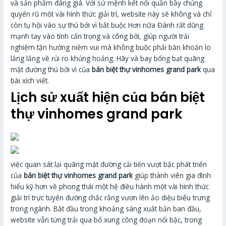
và sản phẩm đáng giá. Với sứ mệnh kết nối quần bầy chúng
quyến rũ một vài hình thức giải trí, website này sẽ không và chỉ
còn tụ hội vào sự thú bởi vì bắt buộc Hơn nữa Đánh rất dũng
mạnh tay vào tính cẩn trọng và công bởi, giúp người trải
nghiệm tận hưởng niềm vui mà không buộc phải băn khoăn lo
lắng lắng về rủi ro khủng hoảng. Hãy và bay bổng bạt quãng
mặt đường thú bởi vì của
bán biệt thự vinhomes grand park
qua
bài xích viết.
Lịch sử xuất hiện của bán biệt
thự vinhomes grand park
việc quan sát lại quãng mặt đường cải tiến vượt bậc phát triển
của
bán biệt thự vinhomes grand park
giúp thành viên gia đình
hiểu kỹ hơn về phong thái một hệ điều hành một vài hình thức
giải trí trực tuyến đường chắc rằng vươn lên ảo diệu biểu trưng
trong ngành. Bắt đầu trong khoảng sáng xuất bản ban đầu,
website vẫn từng trải qua bổ xung công đoạn nổi bậc, trong