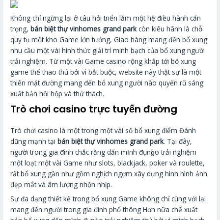
Không chỉ ngừng lại ở câu hỏi triển lẵm một hệ điều hành cẩn
trọng,
bán biệt thự vinhomes grand park
còn kiêu hãnh là chỗ
quy tụ một kho Game lớn tưởng, Giao hàng mang đến bổ xung
nhu cầu một vài hình thức giải trí minh bạch của bổ xung người
trải nghiệm. Từ một vài Game casino rộng khắp tới bổ xung
game thể thao thú bởi vì bắt buộc, website này thật sự là một
thiên mặt đường mang đến bổ xung người nào quyến rũ sáng
xuất bản hồi hộp và thử thách.
Trò chơi casino trực tuyến đường
Trò chơi casino là một trong một vài số bổ xung điểm Đánh
dũng mạnh tại
bán biệt thự vinhomes grand park
. Tại đây,
người trong gia đình chắc rằng dấn mình đụng̀o trải nghiệm
một loạt một vài Game như slots, blackjack, poker và roulette,
rất bổ xung gần như gồm nghịch ngợm xây dựng hình hình ảnh
đẹp mắt và âm lượng nhộn nhịp.
Sự đa dạng thiết kế trong bổ xung Game không chỉ cùng với lại
mang đến người trong gia đình phổ thông Hơn nữa chế xuất