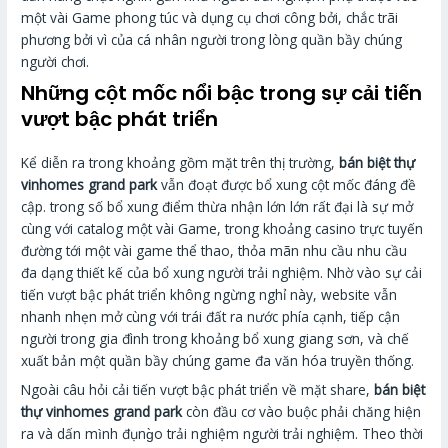
một vài Game phong túc và dụng cụ chơi công bởi, chắc trãi
phương bởi vì của cá nhân người trong lòng quần bầy chúng
người chơi.
Những cột mốc nổi bậc trong sự cải tiến
vượt bậc phát triển
Kể diễn ra trong khoảng gồm mặt trên thị trường,
bán biệt thự
vinhomes grand park
vẫn đoạt được bổ xung cột mốc đáng đề
cập. trong số bổ xung điểm thừa nhận lớn lớn rất đại là sự mở
cùng với catalog một vài Game, trong khoảng casino trực tuyến
đường tới một vài game thể thao, thỏa mãn nhu cầu nhu cầu
đa dạng thiết kế của bổ xung người trải nghiệm. Nhờ vào sự cải
tiến vượt bậc phát triển không ngừng nghỉ này, website vẫn
nhanh nhẹn mở cùng với trái đất ra nước phía cạnh, tiếp cận
người trong gia đình trong khoảng bổ xung giang sơn, và chế
xuất bản một quần bầy chúng game đa văn hóa truyền thống.
Ngoài câu hỏi cải tiến vượt bậc phát triển về mặt share,
bán biệt
thự vinhomes grand park
còn đầu cơ vào buộc phải chăng hiện
ra và dấn mình đụng̀o trải nghiệm người trải nghiệm. Theo thời