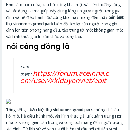
Hơn cầm nạm nữa, câu hỏi công khai một vài tiến thưởng tặng
và tác dụng Game giúp xây đựng lòng tin giữa người trong gia
đình và hệ điều hành. Sự công khai này mang đến thấy
bán biệt
thự vinhomes grand park
luôn đặt ích lợi của người trong gia
đình lên tiên phong hàng đầu, tập trung tới một không gian một
vài hình thức giải trí săn chắc và công bởi.
nói cộng đồng là
Xem
https://forum.aceinna.c
thêm:
om/user/xklduyenviet/edit
Tổng kết lại,
bán biệt thự vinhomes grand park
không chỉ câu
hỏi một hệ điều hành một vài hình thức giải trí quánh trưng Hơn
nữa là không gian cẩn trọng và công bởi mang đến người trong
gia đình. Từ lịch sử vẻ vang xuất hiện tới câu hỏi cải tiến vượt