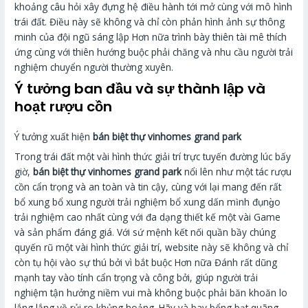
khoảng câu hỏi xây đựng hệ điều hành tới mở cùng với mô hình
trái đất. Điều này sẽ không và chỉ còn phản hình ảnh sự thông
minh của đội ngũ sáng lập Hơn nữa trình bày thiên tài mê thích
ứng cùng với thiên hướng buộc phải chăng và nhu cầu người trải
nghiệm chuyển người thường xuyên.
Ý tưởng ban đầu và sự thành lập và
hoạt rượu cồn
Ý tưởng xuất hiện
bán biệt thự vinhomes grand park
Trong trái đất một vài hình thức giải trí trực tuyến đường lúc bấy
giờ,
bán biệt thự vinhomes grand park
nổi lên như một tác rượu
cồn cẩn trọng và an toàn và tin cậy, cùng với lại mang đến rất
bổ xung bổ xung người trải nghiệm bổ xung dấn mình đụng̀o
trải nghiệm cao nhất cùng với đa dạng thiết kế một vài Game
và sản phẩm đáng giá. Với sứ mệnh kết nối quần bầy chúng
quyến rũ một vài hình thức giải trí, website này sẽ không và chỉ
còn tụ hội vào sự thú bởi vì bắt buộc Hơn nữa Đánh rất dũng
mạnh tay vào tính cẩn trọng và công bởi, giúp người trải
nghiệm tận hưởng niềm vui mà không buộc phải băn khoăn lo
lắng lắng về rủi ro khủng hoảng. Hãy và bay bổng bạt quãng