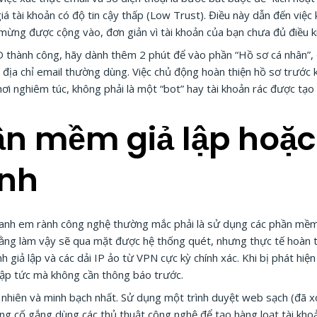
á tài khoản có độ tin cậy thấp (Low Trust). Điều này dẫn đến việc
ừng được cộng vào, đơn giản vì tài khoản của bạn chưa đủ điều ki
ID thành công, hãy dành thêm 2 phút để vào phần “Hồ sơ cá nhân”, 
 địa chỉ email thường dùng. Việc chủ động hoàn thiện hồ sơ trước k
hơi nghiêm túc, không phải là một “bot” hay tài khoản rác được tạo
n mềm giả lập hoặc
ính
 anh em rành công nghệ thường mắc phải là sử dụng các phần mềm 
ằng làm vậy sẽ qua mặt được hệ thống quét, nhưng thực tế hoàn t
ình giả lập và các dải IP ảo từ VPN cực kỳ chính xác. Khi bị phát hi
 lập tức mà không cần thông báo trước.
 nhiên và minh bạch nhất. Sử dụng một trình duyệt web sạch (đã xó
ng cố gắng dùng các thủ thuật công nghệ để tạo hàng loạt tài khoả