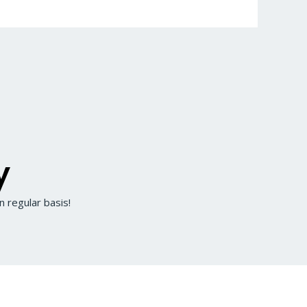
y
 regular basis!