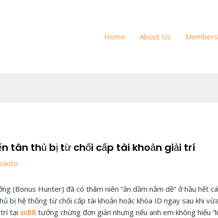
Home
About Us
Members
 tân thủ bị từ chối cấp tài khoản giải trí
sauto
ưởng (Bonus Hunter) đã có thâm niên “ăn dầm nằm dề” ở hầu hết các
ủ bị hệ thống từ chối cấp tài khoản hoặc khóa ID ngay sau khi vừa
trí tại
sc88
tưởng chừng đơn giản nhưng nếu anh em không hiểu “lu