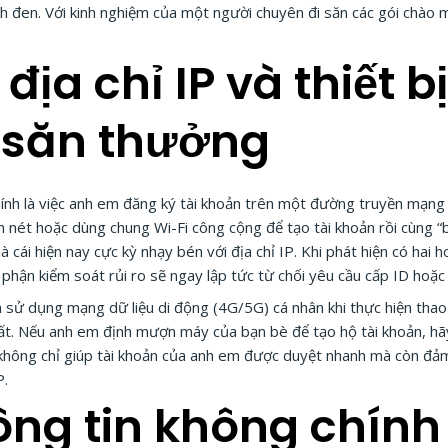
ách đen. Với kinh nghiệm của một người chuyên đi săn các gói chào 
 địa chỉ IP và thiết b
 săn thưởng
chính là việc anh em đăng ký tài khoản trên một đường truyền mạng
 nét hoặc dùng chung Wi-Fi công cộng để tạo tài khoản rồi cùng “
 cái hiện nay cực kỳ nhạy bén với địa chỉ IP. Khi phát hiện có hai 
 phận kiểm soát rủi ro sẽ ngay lập tức từ chối yêu cầu cấp ID hoặc
 sử dụng mạng dữ liệu di động (4G/5G) cá nhân khi thực hiện thao t
nhất. Nếu anh em định mượn máy của bạn bè để tạo hộ tài khoản, h
y không chỉ giúp tài khoản của anh em được duyệt nhanh mà còn đ
P.
ông tin không chính