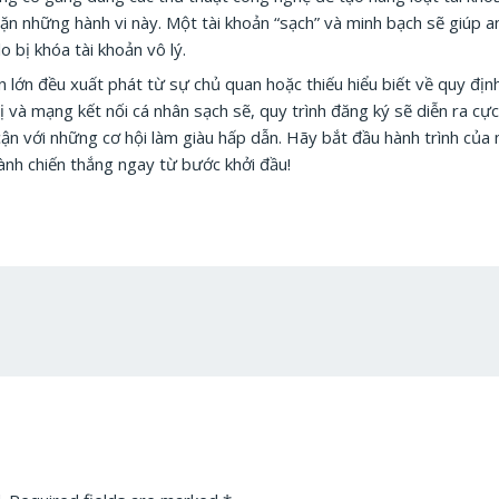
n những hành vi này. Một tài khoản “sạch” và minh bạch sẽ giúp a
o bị khóa tài khoản vô lý.
ần lớn đều xuất phát từ sự chủ quan hoặc thiếu hiểu biết về quy địn
bị và mạng kết nối cá nhân sạch sẽ, quy trình đăng ký sẽ diễn ra c
ận với những cơ hội làm giàu hấp dẫn. Hãy bắt đầu hành trình củ
iành chiến thắng ngay từ bước khởi đầu!