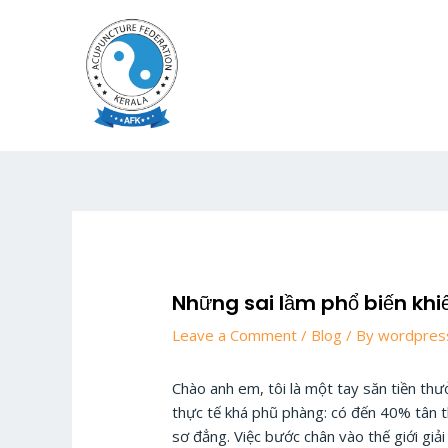
Skip
to
content
Những sai lầm phổ biến khiến
Leave a Comment
/
Blog
/ By
wordpres
Chào anh em, tôi là một tay săn tiền th
thực tế khá phũ phàng: có đến 40% tân th
sơ đẳng. Việc bước chân vào thế giới giải 