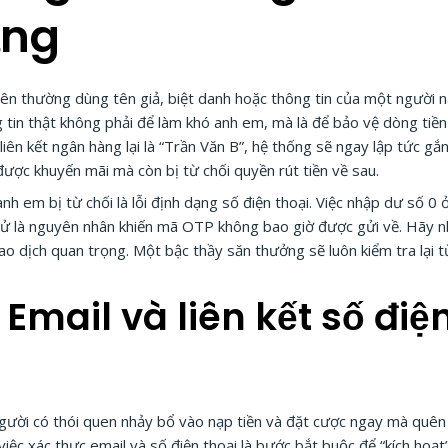
ạng
 nên thường dùng tên giả, biệt danh hoặc thông tin của một người
g tin thật không phải để làm khó anh em, mà là để bảo vệ dòng tiền
liên kết ngân hàng lại là “Trần Văn B”, hệ thống sẽ ngay lập tức gắ
ợc khuyến mãi mà còn bị từ chối quyền rút tiền về sau.
nh em bị từ chối là lỗi định dạng số điện thoại. Việc nhập dư số 0
tử là nguyên nhân khiến mã OTP không bao giờ được gửi về. Hãy nhớ
iao dịch quan trọng. Một bậc thầy săn thưởng sẽ luôn kiểm tra lại 
Email và liên kết số điệ
 người có thói quen nhảy bổ vào nạp tiền và đặt cược ngay mà quê
iệc xác thực email và số điện thoại là bước bắt buộc để “kích hoạt”